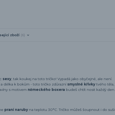
sející zboží
6
íc
sexy
, tak koukej na toto tričko! Vypadá jako obyčejné, ale není.
h a délka k bokům - toto tričko zdůrazní
smyslné křivky
tvého těla,
avlny s motivem
německého boxera
budeš chtít nosit každý den.
eme
praní naruby
na teplotu 30°C. Tričko můžeš šoupnout i do sušič