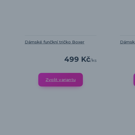
Dámské funčkní tričko Boxer
Dámské
499 Kč
/
ks
Zvolit variantu