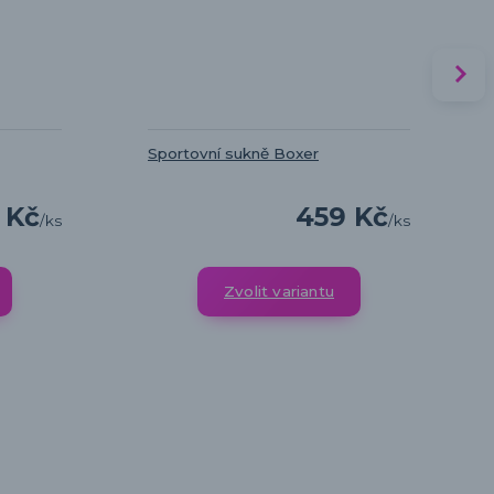
Sportovní sukně Boxer
 Kč
459 Kč
/
ks
/
ks
Zvolit variantu