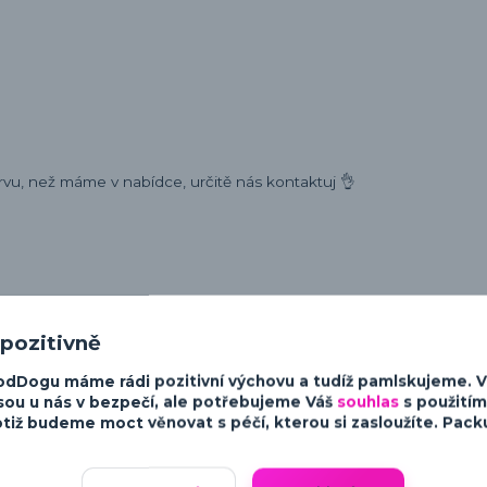
rvu, než máme v nabídce, určitě nás kontaktuj 👌
ost a charakter psů. Od minimalistických a moderních designů po v
 pozitivně
sky ke psům.
odDogu máme rádi pozitivní výchovu a tudíž pamlskujeme. 
sou u nás v bezpečí, ale potřebujeme Váš
souhlas
s použitím
tiž budeme moct věnovat s péčí, kterou si zasloužíte. Packu 