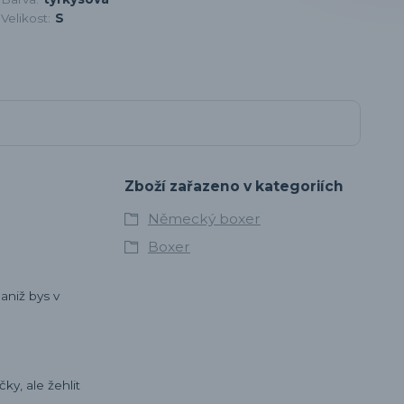
Velikost:
S
Zboží zařazeno v kategoriích
Německý boxer
Boxer
 aniž bys v
ky, ale žehlit