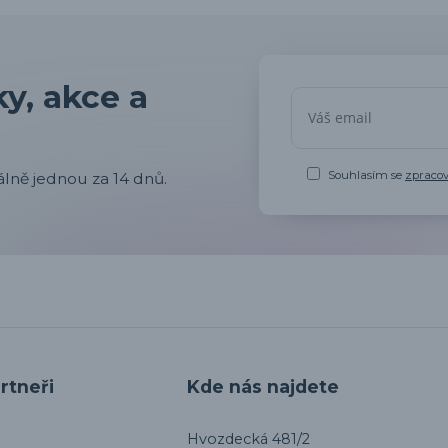
y, akce a
Souhlasím se
zpraco
lně jednou za 14 dnů.
rtneři
Kde nás najdete
Hvozdecká 481/2