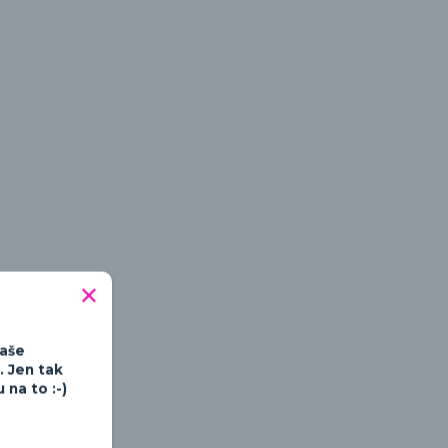
tipné a hravé
Vaše
. Jen tak
na to :-)