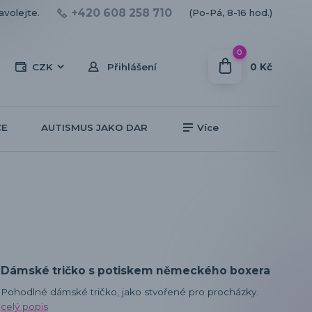
+420 608 258 710
avolejte.
(Po-Pá, 8-16 hod.)
0
0 Kč
CZK
Přihlášení
CE
AUTISMUS JAKO DAR
Více
Dámské tričko s potiskem německého boxera
Pohodlné dámské tričko, jako stvořené pro procházky.
celý popis