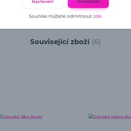
Nastavení
Souhlasím
Souhlas můžete odmítnout
zde
.
Související zboží
6