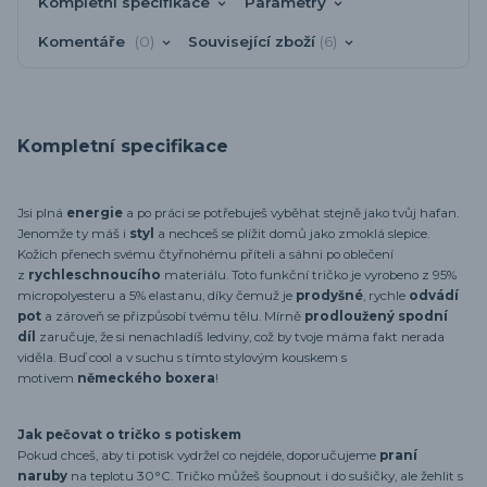
Kompletní specifikace
Parametry
Komentáře
0
Související zboží
6
Kompletní specifikace
Jsi plná
energie
a po práci se potřebuješ vyběhat stejně jako tvůj hafan.
Jenomže ty máš i
styl
a nechceš se plížit domů jako zmoklá slepice.
Kožich přenech svému čtyřnohému příteli a sáhni po oblečení
z
rychleschnoucího
materiálu. Toto funkční tričko je vyrobeno z 95%
micropolyesteru a 5% elastanu, díky čemuž je
prodyšné
, rychle
odvádí
pot
a zároveň se přizpůsobí tvému tělu. Mírně
prodloužený spodní
díl
zaručuje, že si nenachladíš ledviny, což by tvoje máma fakt nerada
viděla. Buď cool a v suchu s tímto stylovým kouskem s
motivem
německého boxera
!
Jak pečovat o tričko s potiskem
Pokud chceš, aby ti potisk vydržel co nejdéle, doporučujeme
praní
naruby
na teplotu 30°C. Tričko můžeš šoupnout i do sušičky, ale žehlit s