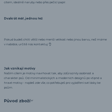
citem, ideálně naruby nebo přes pečicí papír.
Dvakrát měř, jednou řež
Pokud budeš chtít větší nebo menší velikost nebo jinou barvu, než máme
v nabídce, určitě nás kontaktuj 👌
Jak vznikají motivy
Naším cílem je motivy navrhovat tak, aby zdůraznily osobnost a
charakter psů. Od minimalistických a moderních designů po vtipné a
hravé motivy - najdeš zde vše, co potřebuješ pro vyjádření své lásky ke
psům.
Původ zboží