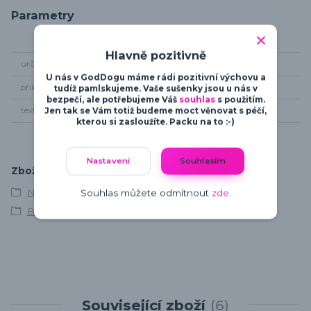
Parametry
Hlavně pozitivně
určení
pro dámy
U nás v GodDogu máme rádi pozitivní výchovu a
příležitost
sport
tudíž pamlskujeme. Vaše sušenky jsou u nás v
bezpečí, ale potřebujeme Váš
souhlas
s použitím.
Jen tak se Vám totiž budeme moct věnovat s péčí,
textil
tričko
kterou si zasloužíte. Packu na to :-)
Nastavení
Souhlasím
Zboží zařazeno v kategoriích
Německý boxer
Souhlas můžete odmítnout
zde
.
Boxer
Související zboží
6