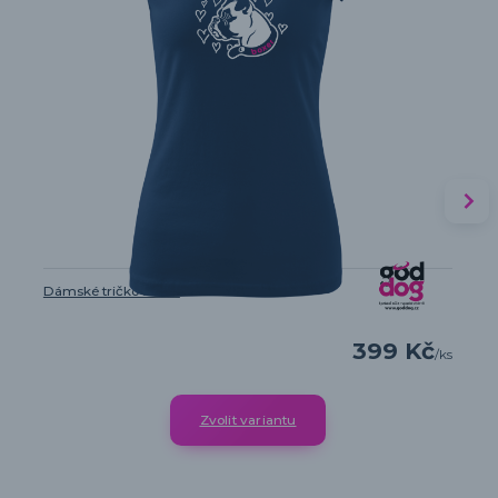
Dámské tričko Boxer
399 Kč
/
ks
Zvolit variantu