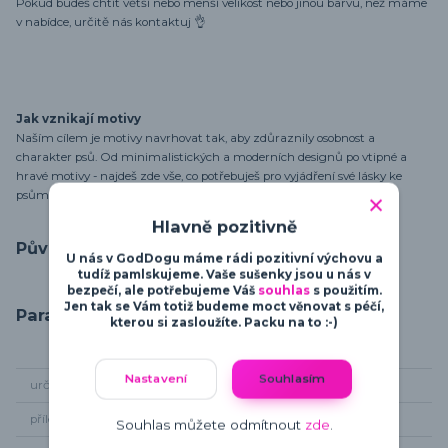
Pokud budeš chtít větší nebo menší velikost nebo jinou barvu, než máme
v nabídce, určitě nás kontaktuj 👌
Jak vznikají motivy
Naším cílem je motivy navrhovat tak, aby zdůraznily osobnost a
charakter psů. Od minimalistických a moderních designů po vtipné a
hravé motivy - najdeš zde vše, co potřebuješ pro vyjádření své lásky ke
psům.
Hlavně pozitivně
Původ zboží
U nás v GodDogu máme rádi pozitivní výchovu a
tudíž pamlskujeme. Vaše sušenky jsou u nás v
bezpečí, ale potřebujeme Váš
souhlas
s použitím.
Jen tak se Vám totiž budeme moct věnovat s péčí,
Parametry
kterou si zasloužíte. Packu na to :-)
Nastavení
Souhlasím
určení
pro dámy
příležitost
sport
Souhlas můžete odmítnout
zde
.