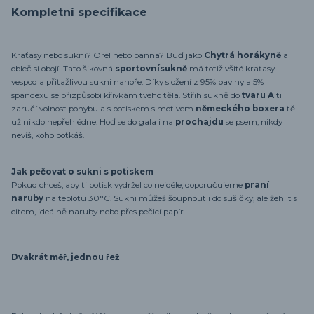
Kompletní specifikace
Kraťasy nebo sukni? Orel nebo panna? Buď jako
Chytrá horákyně
a
obleč si obojí! Tato šikovná
sportovní
sukně
má totiž všité kraťasy
vespod a přitažlivou sukni nahoře. Díky složení z 95% bavlny a 5%
spandexu se přizpůsobí křivkám tvého těla. Střih sukně do
tvaru A
ti
zaručí volnost pohybu a s potiskem s motivem
německého boxera
tě
už nikdo nepřehlédne. Hoď se do gala i na
prochajdu
se psem, nikdy
nevíš, koho potkáš.
Jak pečovat o sukni s potiskem
Pokud chceš, aby ti potisk vydržel co nejdéle, doporučujeme
praní
naruby
na teplotu 30°C. Sukni můžeš šoupnout i do sušičky, ale žehlit s
citem, ideálně naruby nebo přes pečicí papír.
Dvakrát měř, jednou řež