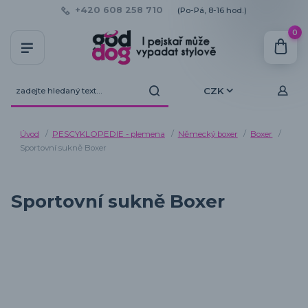
+420 608 258 710
(Po-Pá, 8-16 hod.)
0
CZK
Úvod
PESCYKLOPEDIE - plemena
Německý boxer
Boxer
Sportovní sukně Boxer
Sportovní sukně Boxer