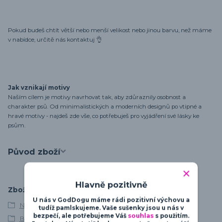
Pokud budeš chtít větší nebo menší velikost nebo jinou barvu, než máme
v nabídce, určitě nás kontaktuj 👌
Jak vznikají motivy
Naším cílem je motivy navrhovat tak, aby zdůraznily osobnost a
charakter psů. Od minimalistických a moderních designů po vtipné a
hravé motivy - najdeš zde vše, co potřebuješ pro vyjádření své lásky ke
psům.
Původ zboží
Hlavně pozitivně
Zboží zařazeno v kategoriích
U nás v GodDogu máme rádi pozitivní výchovu a
Německý boxer
tudíž pamlskujeme. Vaše sušenky jsou u nás v
bezpečí, ale potřebujeme Váš
souhlas
s použitím.
Boxer