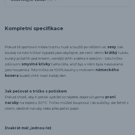
Kompletní specifikace
Pokud tě sportovní móda trochu nudí a toužíš po něčem víc
sexy
, tak
koukej na toto tričko! Vypadá jako obyčejné, ale není. Velmi
krátký
rukáv,
kulatý průstřih pod krkem, volnější střih a délka k bokům - toto tričko
zdůrazní
smyslné křivky
tvého těla, aniž bys v něm byla nasoukaná
jako housenka. Toto tričko ze 100% bavlny s motivem
německého
boxera
budeš chtít nosit každý den.
Jak pečovat o tričko s potiskem
Pokud chceš, aby ti potisk vydržel co nejdéle, doporučujeme
praní
naruby
na teplotu 30°C. Tričko můžeš šoupnout i do sušičky, ale žehlit s
citem, ideálně naruby nebo přes pečicí papír.
Dvakrát měř, jednou řež