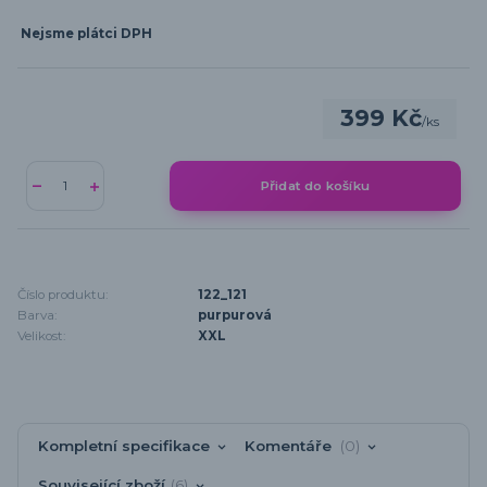
Nejsme plátci DPH
399 Kč
/
ks
Přidat do košíku
Číslo produktu:
122_121
Barva:
purpurová
Velikost:
XXL
Kompletní specifikace
Komentáře
0
Související zboží
6