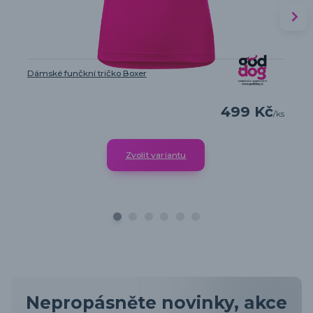
Dámské funčkní tričko Boxer
499 Kč
/
ks
Zvolit variantu
Nepropásněte novinky, akce