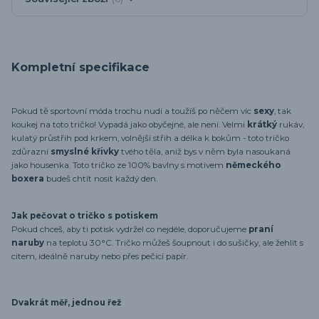
Kompletní specifikace
Pokud tě sportovní móda trochu nudí a toužíš po něčem víc
sexy
, tak
koukej na toto tričko! Vypadá jako obyčejné, ale není. Velmi
krátký
rukáv,
kulatý průstřih pod krkem, volnější střih a délka k bokům - toto tričko
zdůrazní
smyslné křivky
tvého těla, aniž bys v něm byla nasoukaná
jako housenka. Toto tričko ze 100% bavlny s motivem
německého
boxera
budeš chtít nosit každý den.
Jak pečovat o tričko s potiskem
Pokud chceš, aby ti potisk vydržel co nejdéle, doporučujeme
praní
naruby
na teplotu 30°C. Tričko můžeš šoupnout i do sušičky, ale žehlit s
citem, ideálně naruby nebo přes pečicí papír.
Dvakrát měř, jednou řež