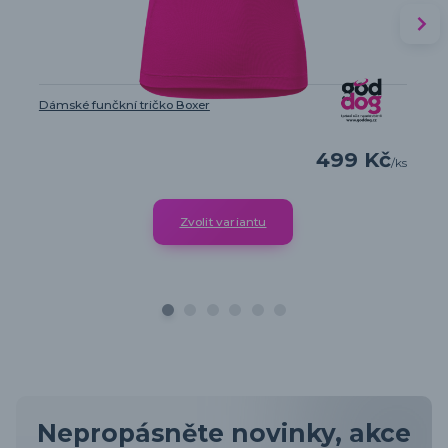
Dámské funčkní tričko Boxer
499 Kč
/
ks
Zvolit variantu
Nepropásněte novinky, akce