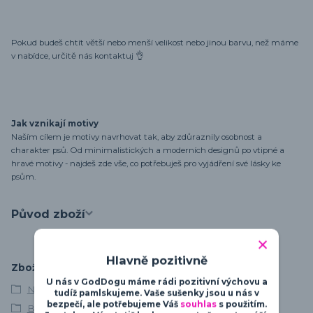
Pokud budeš chtít větší nebo menší velikost nebo jinou barvu, než máme
v nabídce, určitě nás kontaktuj 👌
Jak vznikají motivy
Naším cílem je motivy navrhovat tak, aby zdůraznily osobnost a
charakter psů. Od minimalistických a moderních designů po vtipné a
hravé motivy - najdeš zde vše, co potřebuješ pro vyjádření své lásky ke
psům.
Původ zboží
Hlavně pozitivně
Zboží zařazeno v kategoriích
U nás v GodDogu máme rádi pozitivní výchovu a
Německý boxer
tudíž pamlskujeme. Vaše sušenky jsou u nás v
bezpečí, ale potřebujeme Váš
souhlas
s použitím.
Boxer