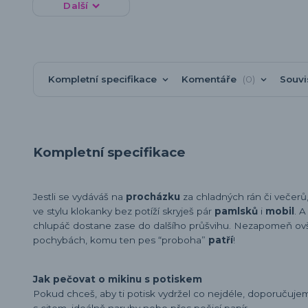
Další
Kompletní specifikace
Komentáře
0
Souvi
Kompletní specifikace
Jestli se vydáváš na
procházku
za chladných rán či večerů
ve stylu klokanky bez potíží skryješ pár
pamlsků
i
mobil
. 
chlupáč dostane zase do dalšího průšvihu. Nezapomeň ovš
pochybách, komu ten pes “proboha”
patří
!
Jak pečovat o mikinu s potiskem
Pokud chceš, aby ti potisk vydržel co nejdéle, doporučuj