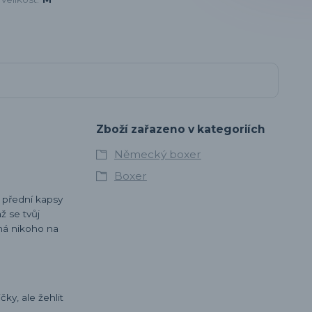
Zboží zařazeno v kategoriích
Německý boxer
Boxer
o přední kapsy
ž se tvůj
há nikoho na
ky, ale žehlit