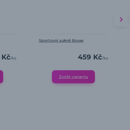
Sportovní sukně Boxer
 Kč
459 Kč
/
ks
/
ks
Zvolit variantu