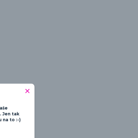
tipné a hravé
Vaše
. Jen tak
na to :-)