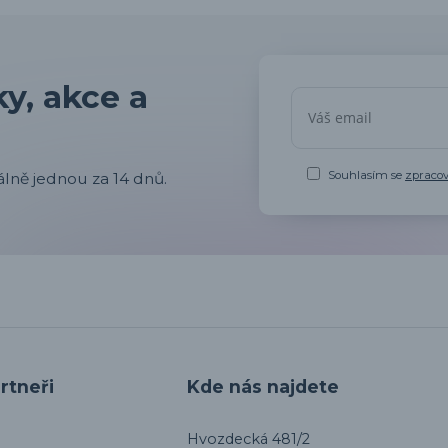
y, akce a
Souhlasím se
zpraco
lně jednou za 14 dnů.
rtneři
Kde nás najdete
Hvozdecká 481/2