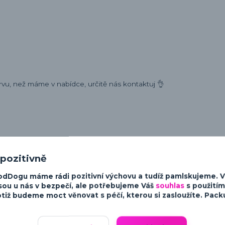
rvu, než máme v nabídce, určitě nás kontaktuj 👌
ost a charakter psů. Od minimalistických a moderních designů po v
 pozitivně
sky ke psům.
odDogu máme rádi pozitivní výchovu a tudíž pamlskujeme. 
sou u nás v bezpečí, ale potřebujeme Váš
souhlas
s použitím
tiž budeme moct věnovat s péčí, kterou si zasloužíte. Packu 