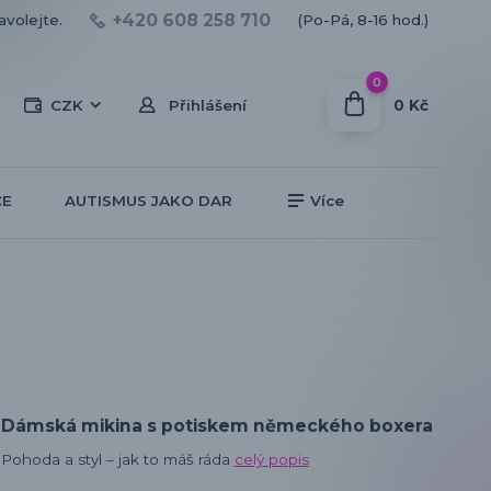
+420 608 258 710
avolejte.
(Po-Pá, 8-16 hod.)
0
0 Kč
CZK
Přihlášení
CE
AUTISMUS JAKO DAR
Více
Dámská mikina s potiskem německého boxera
Pohoda a styl – jak to máš ráda
celý popis