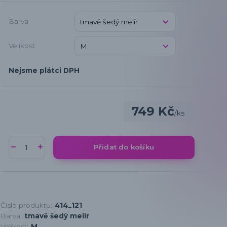
Barva
Velikost
Nejsme plátci DPH
749 Kč
/
ks
Přidat do košíku
Číslo produktu:
414_121
Barva:
tmavě šedý melír
Velikost:
M