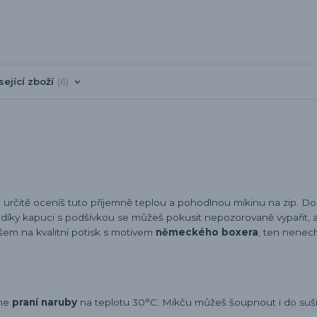
sející zboží
6
, určitě oceníš tuto příjemně teplou a pohodlnou mikinu na zip. D
A díky kapuci s podšívkou se můžeš pokusit nepozorovaně vypařit, a
em na kvalitní potisk s motivem
německého boxera
, ten nenec
eme
praní naruby
na teplotu 30°C. Mikču můžeš šoupnout i do sušič