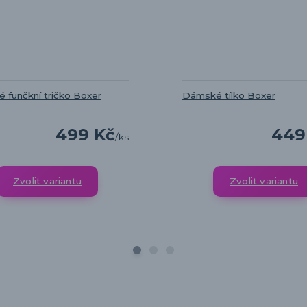
 funčkní tričko Boxer
Dámské tílko Boxer
499 Kč
449
/
ks
Zvolit variantu
Zvolit variantu