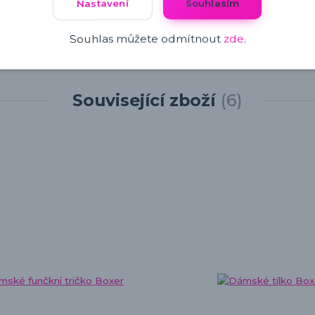
Nastavení
Souhlasím
Souhlas můžete odmítnout
zde
.
Související zboží
6