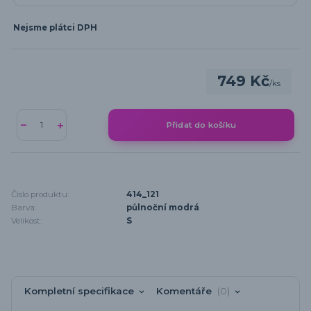
Nejsme plátci DPH
749 Kč
/
ks
Přidat do košíku
Číslo produktu:
414_121
Barva:
půlnoční modrá
Velikost:
S
Kompletní specifikace
Komentáře
0