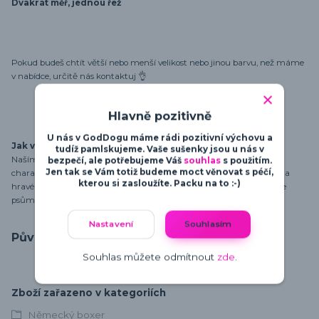
Dvakrát měř, jednou řež
Pokud budeš chtít větší nebo menší velikost nebo jinou barvu, než máme
v nabídce, určitě nás kontaktuj 👌
Hlavně pozitivně
U nás v GodDogu máme rádi pozitivní výchovu a
Jak vznikají motivy
tudíž pamlskujeme. Vaše sušenky jsou u nás v
Naším cílem je motivy navrhovat tak, aby zdůraznily osobnost a
bezpečí, ale potřebujeme Váš
souhlas
s použitím.
Jen tak se Vám totiž budeme moct věnovat s péčí,
charakter psů. Od minimalistických a moderních designů po vtipné a
kterou si zasloužíte. Packu na to :-)
hravé motivy - najdeš zde vše, co potřebuješ pro vyjádření své lásky ke
psům.
Nastavení
Souhlasím
Původ zboží
Souhlas můžete odmítnout
zde
.
Zboží zařazeno v kategoriích
Německý boxer