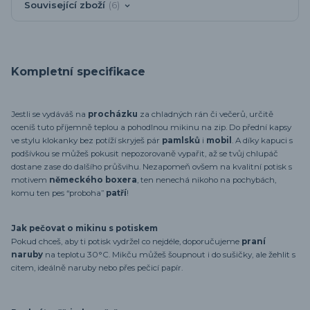
Související zboží
6
Kompletní specifikace
Jestli se vydáváš na
procházku
za chladných rán či večerů, určitě
oceníš tuto příjemně teplou a pohodlnou mikinu na zip. Do přední kapsy
ve stylu klokanky bez potíží skryješ pár
pamlsků
i
mobil
. A díky kapuci s
podšívkou se můžeš pokusit nepozorovaně vypařit, až se tvůj chlupáč
dostane zase do dalšího průšvihu. Nezapomeň ovšem na kvalitní potisk s
motivem
německého boxera
, ten nenechá nikoho na pochybách,
komu ten pes “proboha”
patří
!
Jak pečovat o mikinu s potiskem
Pokud chceš, aby ti potisk vydržel co nejdéle, doporučujeme
praní
naruby
na teplotu 30°C. Mikču můžeš šoupnout i do sušičky, ale žehlit s
citem, ideálně naruby nebo přes pečicí papír.