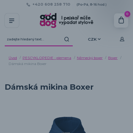
+420 608 258 710
(Po-Pá, 8-16 hod.)
0
CZK
Úvod
PESCYKLOPEDIE - plemena
Německý boxer
Boxer
Dámská mikina Boxer
Dámská mikina Boxer