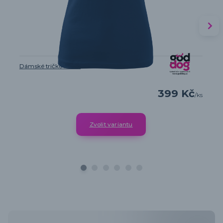
Dámské tričko Boxer
399 Kč
/
ks
Zvolit variantu