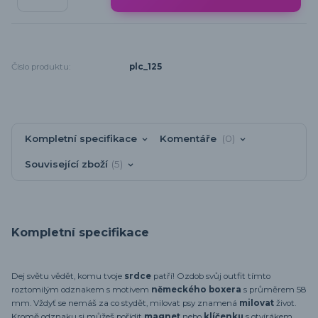
Číslo produktu:
plc_125
Kompletní specifikace
Komentáře
0
Související zboží
5
Kompletní specifikace
Dej světu vědět, komu tvoje
srdce
patří! Ozdob svůj outfit tímto
roztomilým odznakem s motivem
německého boxera
s průměrem 58
mm. Vždyť se nemáš za co stydět, milovat psy znamená
milovat
život.
Kromě odznaku si můžeš pořídit
magnet
nebo
klíčenku
s otvírákem.