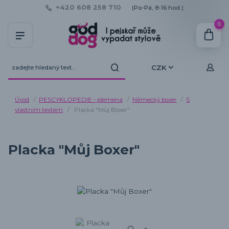
+420 608 258 710
(Po-Pá, 8-16 hod.)
0
CZK
Úvod
PESCYKLOPEDIE - plemena
Německý boxer
S
vlastním textem
Placka "Můj Boxer"
Placka "Můj Boxer"