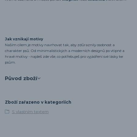
Jak vznikají motivy
Naším cílem je motivy navrhovat tak, aby zdůraznily osobnost a
charakter psů. Od minimalistických a moderních designů po vtipné a
hravé motivy - najdeš zde vše, co potřebuješ pro vyjádření své lásky ke
psům.
Původ zboží
Zboží zařazeno v kategoriích
S vlastním textem