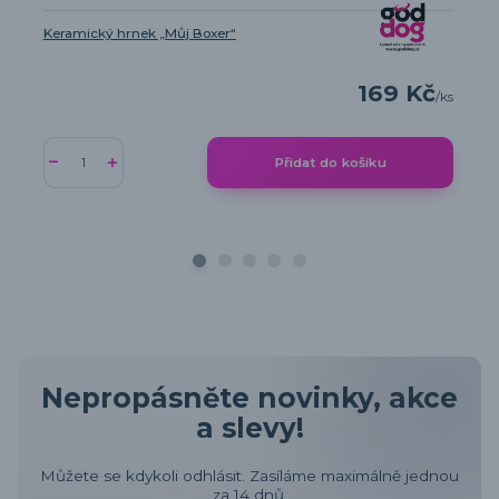
Keramický hrnek „Můj Boxer“
169 Kč
/
ks
Přidat do košíku
Nepropásněte novinky, akce
a slevy!
Můžete se kdykoli odhlásit. Zasíláme maximálně jednou
za 14 dnů.