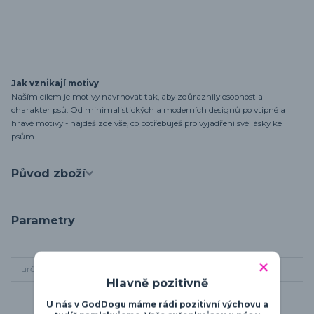
Jak vznikají motivy
Naším cílem je motivy navrhovat tak, aby zdůraznily osobnost a
charakter psů. Od minimalistických a moderních designů po vtipné a
hravé motivy - najdeš zde vše, co potřebuješ pro vyjádření své lásky ke
psům.
Původ zboží
Parametry
určení
pro všechny
Hlavně pozitivně
U nás v GodDogu máme rádi pozitivní výchovu a