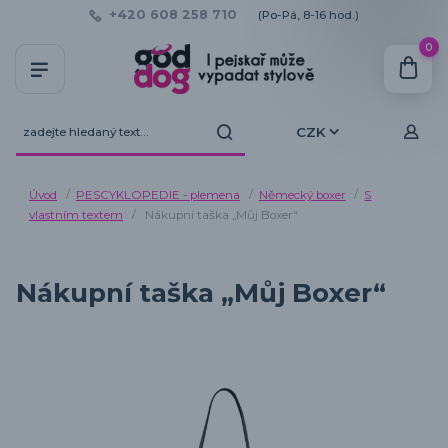
+420 608 258 710
(Po-Pá, 8-16 hod.)
0
CZK
Úvod
PESCYKLOPEDIE - plemena
Německý boxer
S
vlastním textem
Nákupní taška „Můj Boxer“
Nákupní taška „Můj Boxer“