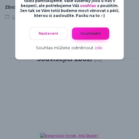
tudíž pamlskujeme. Vaše sušenky jsou u nás v
bezpečí, ale potřebujeme Váš
souhlas
s použitím.
Zboží zařazeno v kategoriích
Jen tak se Vám totiž budeme moct věnovat s péčí,
kterou si zasloužíte. Packu na to :-)
S vlastním textem
Nastavení
Souhlasím
Souhlas můžete odmítnout
zde
.
Související zboží
5