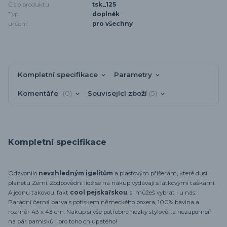
Číslo produktu:
tsk_125
Typ:
doplněk
určení:
pro všechny
Kompletní specifikace
Parametry
Komentáře
0
Související zboží
5
Kompletní specifikace
Odzvonilo
nevzhledným igelitům
a plastovým příšerám, které dusí
planetu Zemi. Zodpovědní lidé se na nákup vydávají s látkovými taškami.
A jednu takovou, fakt
cool pejskařskou
, si můžeš vybrat i u nás.
Parádní černá barva s potiskem německého boxera, 100% bavlna a
rozměr 43 x 43 cm. Nakup si vše potřebné hezky stylově…a nezapomeň
na pár pamlsků i pro toho chlupatého!