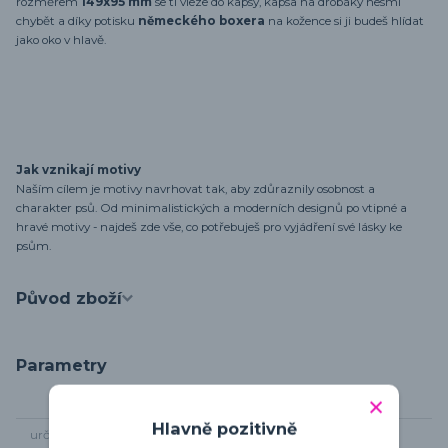
rozměrem
149x95 mm
se ti vleze do kapsy, kapsa na drobáky nesmí
chybět a díky potisku
německého boxera
na kožence si ji budeš hlídat
jako oko v hlavě.
Jak vznikají motivy
Naším cílem je motivy navrhovat tak, aby zdůraznily osobnost a
charakter psů. Od minimalistických a moderních designů po vtipné a
hravé motivy - najdeš zde vše, co potřebuješ pro vyjádření své lásky ke
psům.
Původ zboží
Parametry
Hlavně pozitivně
určení
pro pány