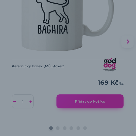
Keramický hrnek „Můj Boxer“
169 Kč
/
ks
Přidat do košíku