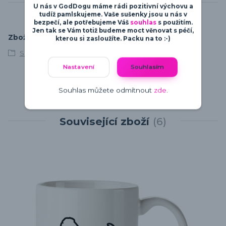
U nás v GodDogu máme rádi pozitivní výchovu a
tudíž pamlskujeme. Vaše sušenky jsou u nás v
bezpečí, ale potřebujeme Váš
souhlas
s použitím.
Jen tak se Vám totiž budeme moct věnovat s péčí,
Zboží zařazeno v kategoriích
kterou si zasloužíte. Packu na to :-)
S vlastním textem
Nastavení
Souhlasím
Souhlas můžete odmítnout
zde
.
Související zboží
6