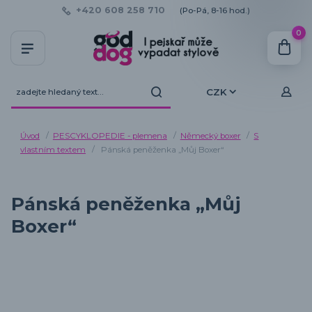
+420 608 258 710
(Po-Pá, 8-16 hod.)
0
CZK
Úvod
PESCYKLOPEDIE - plemena
Německý boxer
S
vlastním textem
Pánská peněženka „Můj Boxer“
Pánská peněženka „Můj
Boxer“