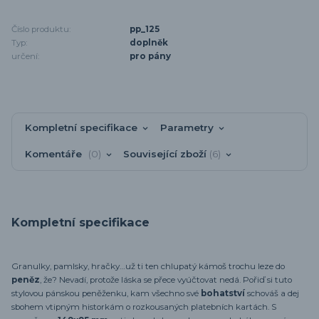
Číslo produktu:
pp_125
Typ:
doplněk
určení:
pro pány
Kompletní specifikace
Parametry
Komentáře
0
Související zboží
6
Kompletní specifikace
Granulky, pamlsky, hračky…už ti ten chlupatý kámoš trochu leze do
peněz
, že? Nevadí, protože láska se přece vyúčtovat nedá. Pořiď si tuto
stylovou pánskou peněženku, kam všechno své
bohatství
schováš a dej
sbohem vtipným historkám o rozkousaných platebních kartách. S