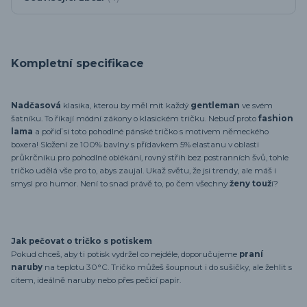
Kompletní specifikace
Nadčasová
klasika, kterou by měl mít každý
gentleman
ve svém
šatníku. To říkají módní zákony o klasickém tričku. Nebuď proto
fashion
lama
a pořiď si toto pohodlné pánské tričko s motivem německého
boxera! Složení ze 100% bavlny s přídavkem 5% elastanu v oblasti
průkrčníku pro pohodlné oblékání, rovný střih bez postranních švů, tohle
tričko udělá vše pro to, abys zaujal. Ukaž světu, že jsi trendy, ale máš i
smysl pro humor. Není to snad právě to, po čem všechny
ženy touž
í?
Jak pečovat o tričko s potiskem
Pokud chceš, aby ti potisk vydržel co nejdéle, doporučujeme
praní
naruby
na teplotu 30°C. Tričko můžeš šoupnout i do sušičky, ale žehlit s
citem, ideálně naruby nebo přes pečicí papír.