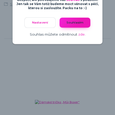
S vlastním textem
Jen tak se Vám totiž budeme moct věnovat s péčí,
kterou si zasloužíte. Packu na to :-)
Nastavení
Souhlasím
Souhlas můžete odmítnout
zde
.
Související zboží
4