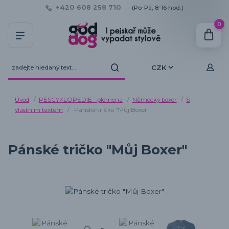
+420 608 258 710
(Po-Pá, 8-16 hod.)
0
CZK
Úvod
PESCYKLOPEDIE - plemena
Německý boxer
S
vlastním textem
Pánské tričko "Můj Boxer"
Pánské tričko "Můj Boxer"