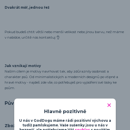
Dvakrát měř, jednou řež
Pokud budeš chtít větší nebo menší velikost nebo jinou barvu, než máme
v nabídce, určitě nás kontaktuj 👌
Jak vznikají motivy
Naším cílem je motivy navrhovat tak, aby zdůraznily osobnost a
charakter psů. Od minimalistických a moderních designů po vtipné a
hravé motivy - najdeš zde vše, co potřebuješ pro vyjádření své lásky ke
psům.
Původ zboží
Hlavně pozitivně
U nás v GodDogu máme rádi pozitivní výchovu a
tudíž pamlskujeme. Vaše sušenky jsou u nás v
Zboží zařazeno v kategoriích
bezpečí, ale potřebujeme Váš
souhlas
s použitím.