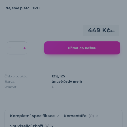
Nejsme plátci DPH
449 Kč
/
ks
Přidat do košíku
Číslo produktu:
129_125
Barva:
tmavě šedý melír
Velikost:
L
Kompletní specifikace
Komentáře
0
Související zboží
4