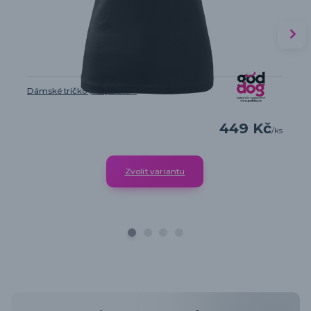
Dámské tričko „Můj Boxer“
449 Kč
/
ks
Zvolit variantu