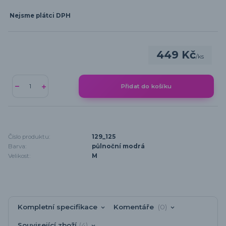
Nejsme plátci DPH
449 Kč
/
ks
Přidat do košíku
Číslo produktu:
129_125
Barva:
půlnoční modrá
Velikost:
M
Kompletní specifikace
Komentáře
0
Související zboží
4