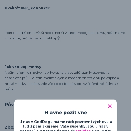
Dvakrát měř, jednou řež
Pokud budeš chtít větší nebo menší velikost nebo jinou barvu, než máme
v nabídce, určitě nás kontaktuj 👌
Jak vznikají motivy
Naším cílem je motivy navrhovat tak, aby zdůraznily osobnost a
charakter psů. Od minimalistických a moderních designů po vtipné a
hravé motivy - najdeš zde vše, co potřebuješ pro vyjádření své lásky ke
psům.
Původ zboží
Hlavně pozitivně
U nás v GodDogu máme rádi pozitivní výchovu a
tudíž pamlskujeme. Vaše sušenky jsou u nás v
Zboží zařazeno v kategoriích