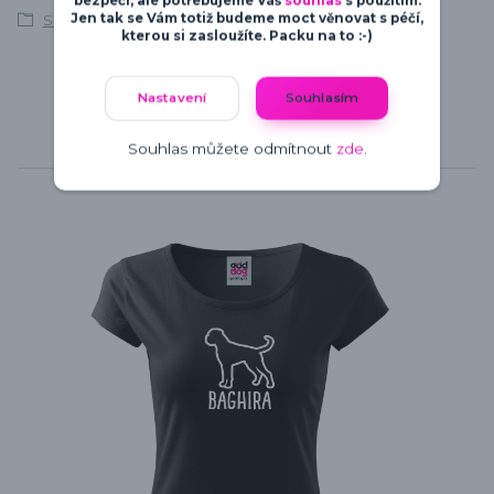
bezpečí, ale potřebujeme Váš
souhlas
s použitím.
Jen tak se Vám totiž budeme moct věnovat s péčí,
S vlastním textem
kterou si zasloužíte. Packu na to :-)
Nastavení
Souhlasím
Souhlas můžete odmítnout
zde
.
Související zboží
4