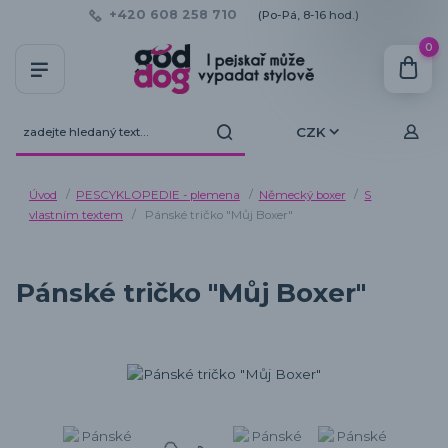
+420 608 258 710
(Po-Pá, 8-16 hod.)
0
CZK
Úvod
PESCYKLOPEDIE - plemena
Německý boxer
S
vlastním textem
Pánské tričko "Můj Boxer"
Pánské tričko "Můj Boxer"