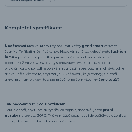
Kompletní specifikace
Nadčasová
klasika, kterou by měl mít každý
gentleman
ve svém
šatníku. To říkají módní zákony o klasickém tričku. Nebuď proto
fashion
lama
a pořiď si toto pohodlné pánské tričko s motivem německého
boxera! Složení ze 100% bavlny s přídavkem 5% elastanu v oblasti
průkrčníku pro pohodlné oblékání, rovný střih bez postranních švů, tohle
tričko udělá vše pro to, abys zaujal. Ukaž světu, že jsi trendy, ale máš i
smysl pro humor. Není to snad právě to, po čem všechny
ženy touž
í?
Jak pečovat o tričko s potiskem
Pokud chceš, aby ti potisk vydržel co nejdéle, doporučujeme
praní
naruby
na teplotu 30°C. Tričko můžeš šoupnout i do sušičky, ale žehlit s
citem, ideálně naruby nebo přes pečicí papír.