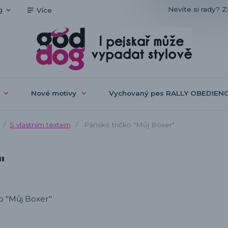
Nevíte si rady? Z
g
Více
Nové motivy
Vychovaný pes RALLY OBEDIEN
S vlastním textem
Pánské tričko "Můj Boxer"
"