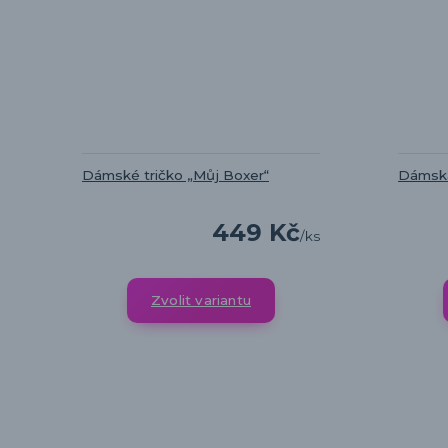
Dámské tričko „Můj Boxer“
Dámská
449 Kč
/
ks
Zvolit variantu