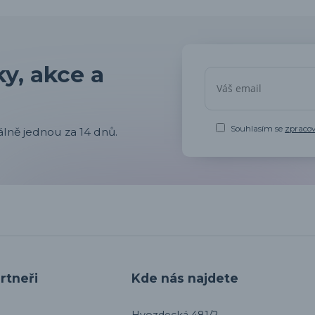
y, akce a
Souhlasím se
zpraco
lně jednou za 14 dnů.
rtneři
Kde nás najdete
Hvozdecká 481/2