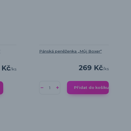
“
Pánská peněženka „Můj Boxer“
269 Kč
 Kč
/
ks
/
ks
Přidat do košíku