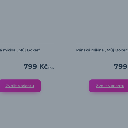
 mikina „Můj Boxer“
Pánská mikina „Můj Boxer
799 Kč
799
/
ks
Zvolit variantu
Zvolit variantu