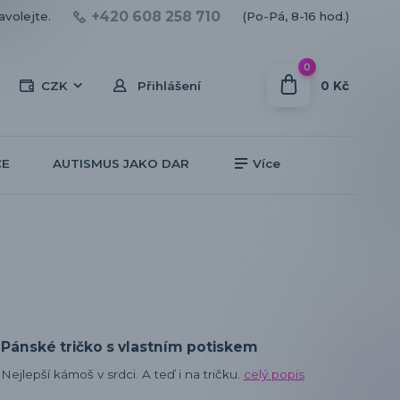
+420 608 258 710
avolejte.
(Po-Pá, 8-16 hod.)
0
0 Kč
CZK
Přihlášení
CE
AUTISMUS JAKO DAR
Více
Pánské tričko s vlastním potiskem
Nejlepší kámoš v srdci. A teď i na tričku.
celý popis