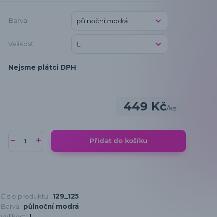
Barva
Velikost
Nejsme plátci DPH
449 Kč
/
ks
Přidat do košíku
Číslo produktu:
129_125
Barva:
půlnoční modrá
Velikost:
L