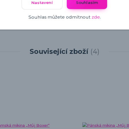
Nastavení
Souhlasím
Souhlas můžete odmítnout
zde
.
Související zboží
4