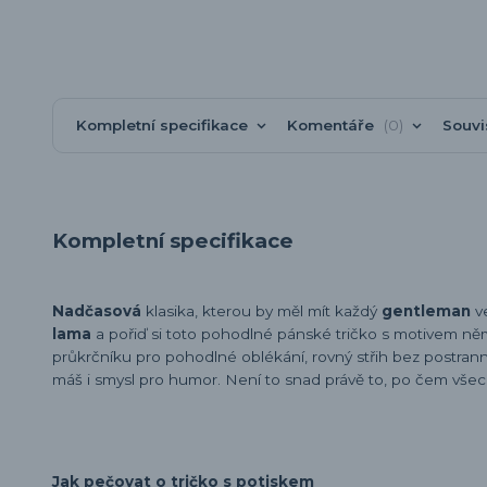
Kompletní specifikace
Komentáře
0
Souvi
Kompletní specifikace
Nadčasová
klasika, kterou by měl mít každý
gentleman
v
lama
a pořiď si toto pohodlné pánské tričko s motivem ně
průkrčníku pro pohodlné oblékání, rovný střih bez postranních
máš i smysl pro humor. Není to snad právě to, po čem vše
Jak pečovat o tričko s potiskem