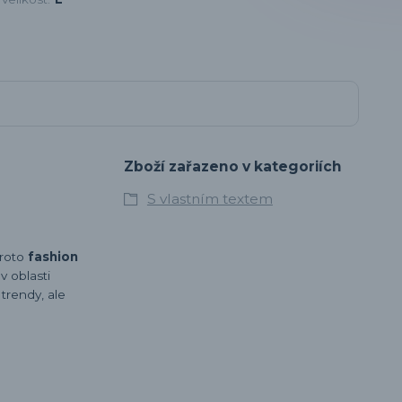
Zboží zařazeno v kategoriích
S vlastním textem
proto
fashion
 oblasti
 trendy, ale