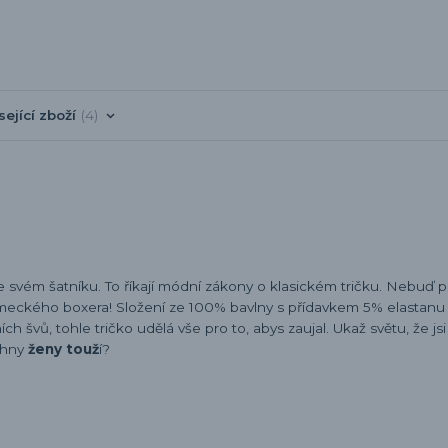
sející zboží
4
e svém šatníku. To říkají módní zákony o klasickém tričku. Nebuď 
meckého boxera! Složení ze 100% bavlny s přídavkem 5% elastanu v
 švů, tohle tričko udělá vše pro to, abys zaujal. Ukaž světu, že jsi
chny
ženy touž
í?