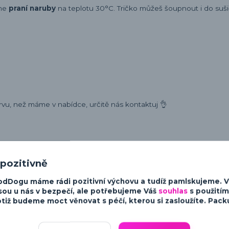
eme
praní naruby
na teplotu 30°C. Tričko můžeš šoupnout i do sušič
rvu, než máme v nabídce, určitě nás kontaktuj 👌
 pozitivně
ost a charakter psů. Od minimalistických a moderních designů po v
odDogu máme rádi pozitivní výchovu a tudíž pamlskujeme. 
sky ke psům.
sou u nás v bezpečí, ale potřebujeme Váš
souhlas
s použitím
tiž budeme moct věnovat s péčí, kterou si zasloužíte. Packu 