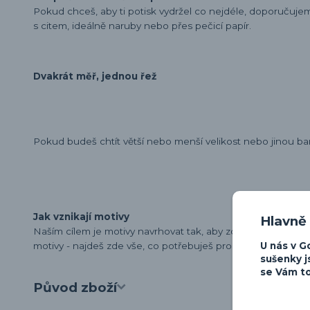
Pokud chceš, aby ti potisk vydržel co nejdéle, doporučuj
s citem, ideálně naruby nebo přes pečicí papír.
Dvakrát měř, jednou řež
Pokud budeš chtít větší nebo menší velikost nebo jinou ba
Jak vznikají motivy
Hlavně
Naším cílem je motivy navrhovat tak, aby zdůraznily osobn
U nás v G
motivy - najdeš zde vše, co potřebuješ pro vyjádření své lá
sušenky j
se Vám to
Původ zboží