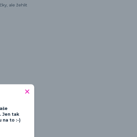
ky, ale žehlit
tipné a hravé
Vaše
. Jen tak
na to :-)