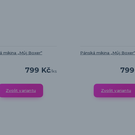
 mikina „Můj Boxer“
Pánská mikina „Můj Boxer
799 Kč
799
/
ks
Zvolit variantu
Zvolit variantu