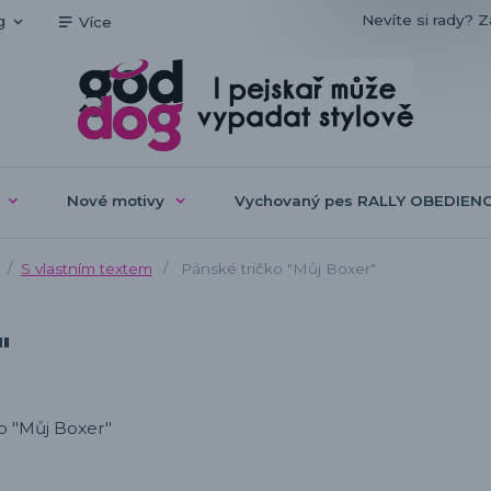
Nevíte si rady? Z
g
Více
Nové motivy
Vychovaný pes RALLY OBEDIEN
S vlastním textem
Pánské tričko "Můj Boxer"
"