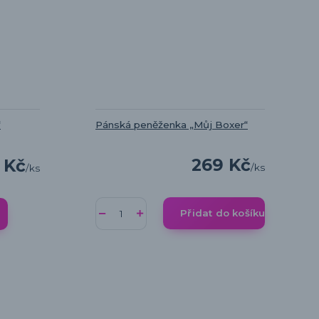
“
Pánská peněženka „Můj Boxer“
269 Kč
 Kč
/
ks
/
ks
Přidat do košíku