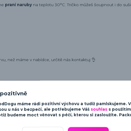
eme
praní naruby
na teplotu 30°C. Tričko můžeš šoupnout i do sušič
rvu, než máme v nabídce, určitě nás kontaktuj 👌
 pozitivně
ost a charakter psů. Od minimalistických a moderních designů po v
odDogu máme rádi pozitivní výchovu a tudíž pamlskujeme. 
sky ke psům.
sou u nás v bezpečí, ale potřebujeme Váš
souhlas
s použitím
tiž budeme moct věnovat s péčí, kterou si zasloužíte. Packu 