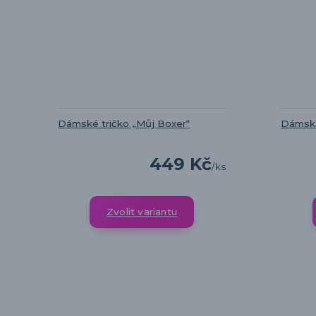
Dámské tričko „Můj Boxer“
Dámská
449 Kč
/
ks
Zvolit variantu