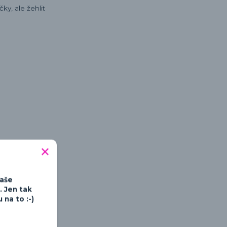
ky, ale žehlit
tipné a hravé
Vaše
. Jen tak
na to :-)