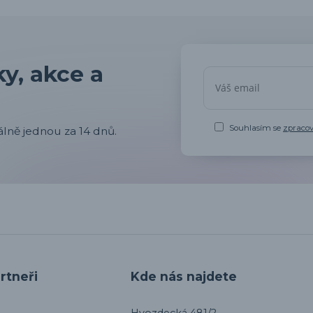
y, akce a
Souhlasím se
zpraco
lně jednou za 14 dnů.
rtneři
Kde nás najdete
Hvozdecká 481/2