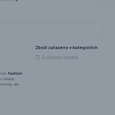
Zboží zařazeno v kategoriích
S vlastním textem
proto
fashion
 oblasti
 trendy, ale