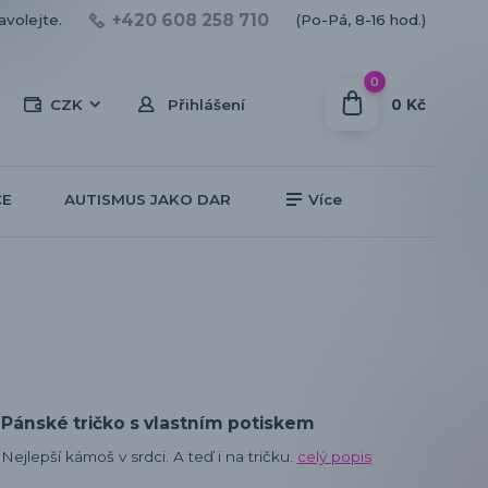
+420 608 258 710
avolejte.
(Po-Pá, 8-16 hod.)
0
0 Kč
CZK
Přihlášení
CE
AUTISMUS JAKO DAR
Více
Pánské tričko s vlastním potiskem
Nejlepší kámoš v srdci. A teď i na tričku.
celý popis