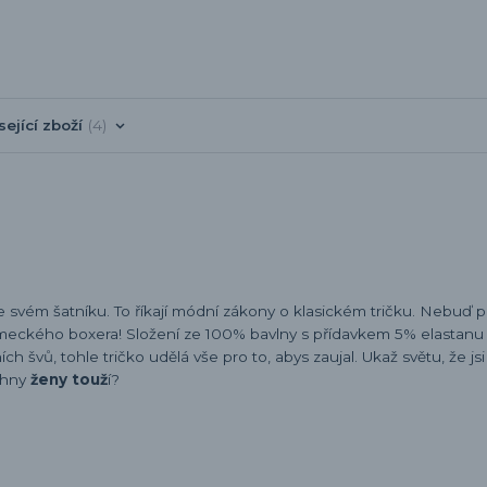
sející zboží
4
e svém šatníku. To říkají módní zákony o klasickém tričku. Nebuď 
meckého boxera! Složení ze 100% bavlny s přídavkem 5% elastanu v
 švů, tohle tričko udělá vše pro to, abys zaujal. Ukaž světu, že jsi
chny
ženy touž
í?