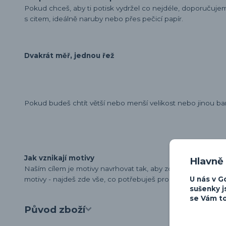
Pokud chceš, aby ti potisk vydržel co nejdéle, doporučuj
s citem, ideálně naruby nebo přes pečicí papír.
Dvakrát měř, jednou řež
Pokud budeš chtít větší nebo menší velikost nebo jinou ba
Jak vznikají motivy
Hlavně
Naším cílem je motivy navrhovat tak, aby zdůraznily osobn
U nás v G
motivy - najdeš zde vše, co potřebuješ pro vyjádření své lá
sušenky j
se Vám to
Původ zboží