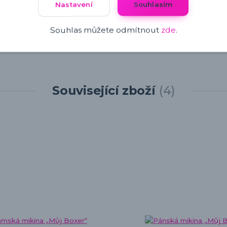
Nastavení
Souhlasím
Souhlas můžete odmítnout
zde
.
Související zboží
4