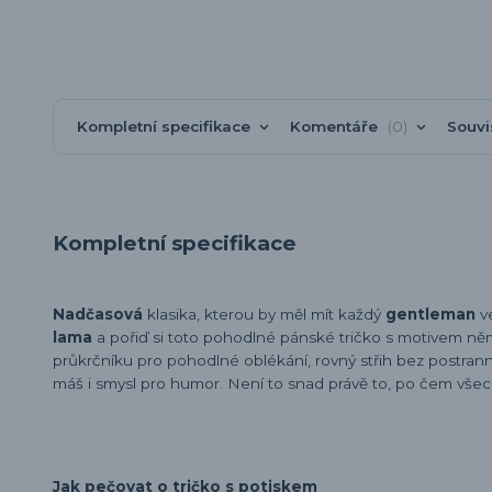
Kompletní specifikace
Komentáře
0
Souvi
Kompletní specifikace
Nadčasová
klasika, kterou by měl mít každý
gentleman
v
lama
a pořiď si toto pohodlné pánské tričko s motivem ně
průkrčníku pro pohodlné oblékání, rovný střih bez postranních
máš i smysl pro humor. Není to snad právě to, po čem vše
Jak pečovat o tričko s potiskem