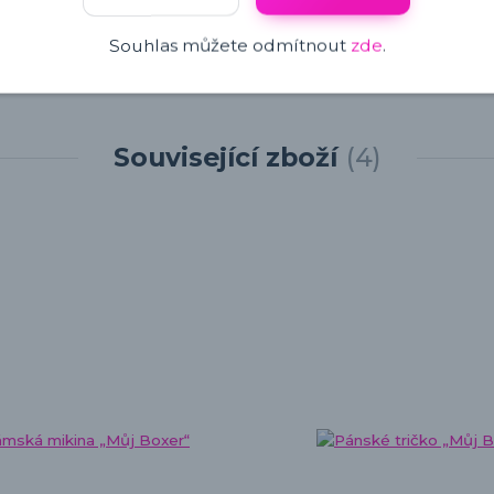
Souhlas můžete odmítnout
zde
.
Související zboží
4