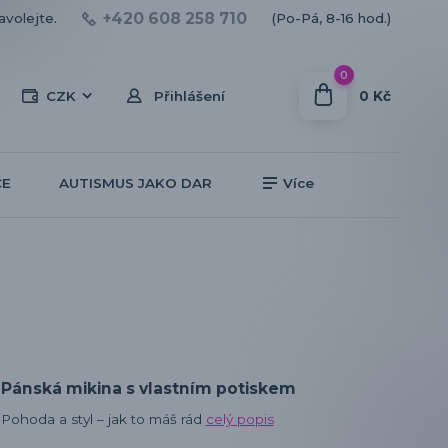
+420 608 258 710
avolejte.
(Po-Pá, 8-16 hod.)
0
0 Kč
CZK
Přihlášení
CE
AUTISMUS JAKO DAR
Více
Pánská mikina s vlastním potiskem
Pohoda a styl – jak to máš rád
celý popis