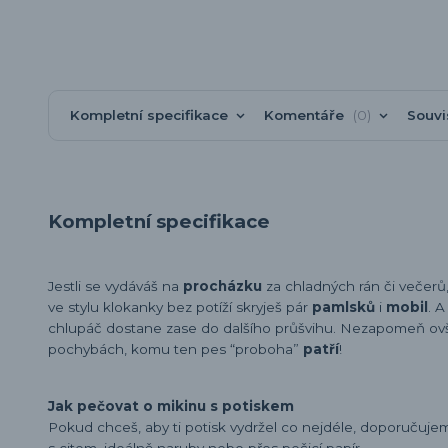
Kompletní specifikace
Komentáře
0
Souvi
Kompletní specifikace
Jestli se vydáváš na
procházku
za chladných rán či večerů
ve stylu klokanky bez potíží skryješ pár
pamlsků
i
mobil
. 
chlupáč dostane zase do dalšího průšvihu. Nezapomeň ovš
pochybách, komu ten pes “proboha”
patří
!
Jak pečovat o mikinu s potiskem
Pokud chceš, aby ti potisk vydržel co nejdéle, doporučuj