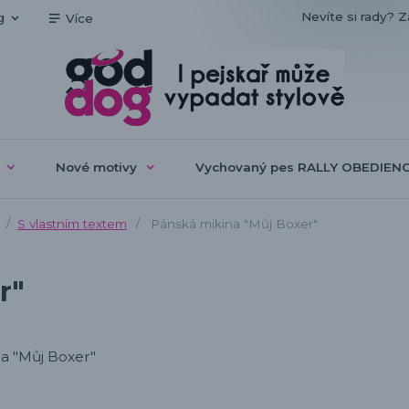
Nevíte si rady? Z
g
Více
Nové motivy
Vychovaný pes RALLY OBEDIEN
S vlastním textem
Pánská mikina "Můj Boxer"
r"