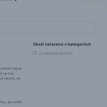
Zboží zařazeno v kategoriích
S vlastním textem
o přední kapsy
ž se tvůj
há nikoho na
ky, ale žehlit