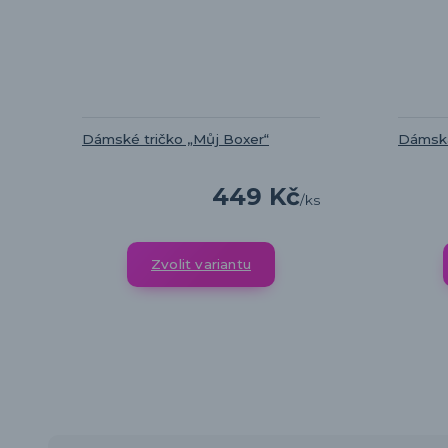
Dámské tričko „Můj Boxer“
Dámská
449 Kč
/
ks
Zvolit variantu