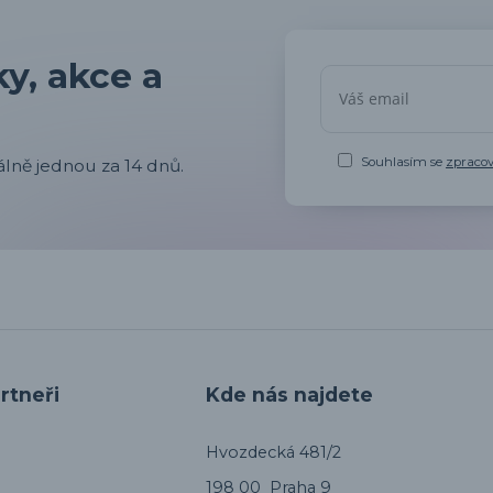
y, akce a
Souhlasím se
zpraco
lně jednou za 14 dnů.
rtneři
Kde nás najdete
Hvozdecká 481/2
198 00 Praha 9