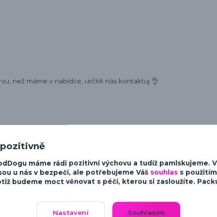
rvu, než máme v nabídce, určitě nás kontaktuj 👌
 pozitivně
ost a charakter psů. Od minimalistických a moderních designů po v
sky ke psům.
odDogu máme rádi pozitivní výchovu a tudíž pamlskujeme. 
sou u nás v bezpečí, ale potřebujeme Váš
souhlas
s použitím
tiž budeme moct věnovat s péčí, kterou si zasloužíte. Packu 
Nastavení
Souhlasím