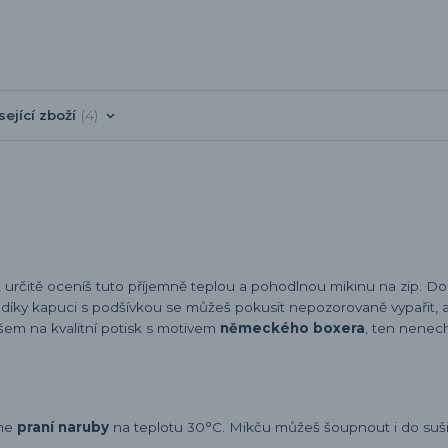
sející zboží
4
, určitě oceníš tuto příjemně teplou a pohodlnou mikinu na zip. D
A díky kapuci s podšívkou se můžeš pokusit nepozorovaně vypařit, a
em na kvalitní potisk s motivem
německého boxera
, ten nenec
eme
praní naruby
na teplotu 30°C. Mikču můžeš šoupnout i do sušič