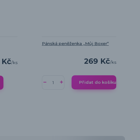
Pánská peněženka „Můj Boxer“
269 Kč
 Kč
/
ks
/
ks
Přidat do košíku