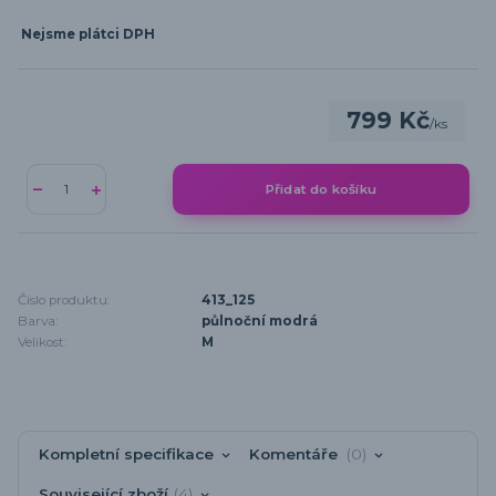
Nejsme plátci DPH
799 Kč
/
ks
Přidat do košíku
Číslo produktu:
413_125
Barva:
půlnoční modrá
Velikost:
M
Kompletní specifikace
Komentáře
0
Související zboží
4