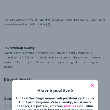
Pokud budeš chtít větší nebo menší velikost nebo jinou barvu, než máme
v nabídce, určitě nás kontaktuj 👌
Jak vznikají motivy
Naším cílem je motivy navrhovat tak, aby zdůraznily osobnost a
charakter psů. Od minimalistických a moderních designů po vtipné a
hravé motivy - najdeš zde vše, co potřebuješ pro vyjádření své lásky ke
psům.
Původ zboží
Hlavně pozitivně
U nás v GodDogu máme rádi pozitivní výchovu a
Zboží zařazeno v kategoriích
tudíž pamlskujeme. Vaše sušenky jsou u nás v
bezpečí, ale potřebujeme Váš
souhlas
s použitím.
S vlastním textem