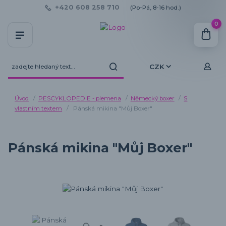
+420 608 258 710
(Po-Pá, 8-16 hod.)
0
CZK
Úvod
PESCYKLOPEDIE - plemena
Německý boxer
S
vlastním textem
Pánská mikina "Můj Boxer"
Pánská mikina "Můj Boxer"