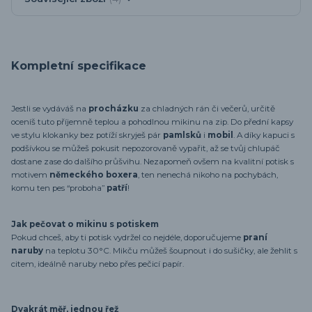
Kompletní specifikace
Jestli se vydáváš na
procházku
za chladných rán či večerů, určitě
oceníš tuto příjemně teplou a pohodlnou mikinu na zip. Do přední kapsy
ve stylu klokanky bez potíží skryješ pár
pamlsků
i
mobil
. A díky kapuci s
podšívkou se můžeš pokusit nepozorovaně vypařit, až se tvůj chlupáč
dostane zase do dalšího průšvihu. Nezapomeň ovšem na kvalitní potisk s
motivem
německého boxera
, ten nenechá nikoho na pochybách,
komu ten pes “proboha”
patří
!
Jak pečovat o mikinu s potiskem
Pokud chceš, aby ti potisk vydržel co nejdéle, doporučujeme
praní
naruby
na teplotu 30°C. Mikču můžeš šoupnout i do sušičky, ale žehlit s
citem, ideálně naruby nebo přes pečicí papír.
Dvakrát měř, jednou řež