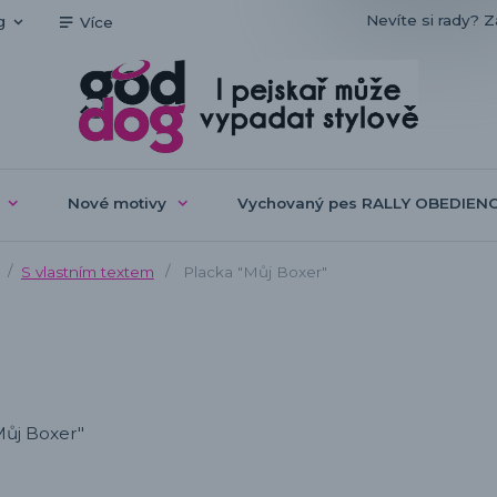
Nevíte si rady? Z
g
Více
Nové motivy
Vychovaný pes RALLY OBEDIEN
S vlastním textem
Placka "Můj Boxer"