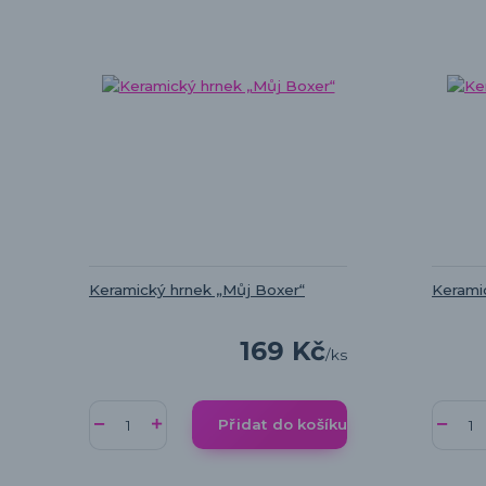
Keramický hrnek „Můj Boxer“
Kerami
169 Kč
/
ks
Přidat do košíku