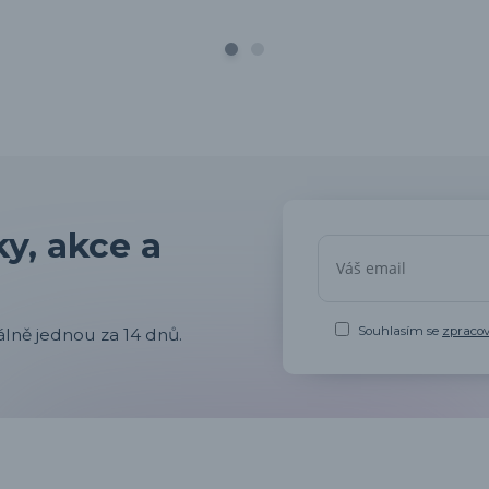
y, akce a
Souhlasím se
zpraco
lně jednou za 14 dnů.