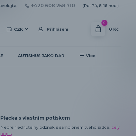
+420 608 258 710
avolejte.
(Po-Pá, 8-16 hod.)
0
0 Kč
CZK
Přihlášení
CE
AUTISMUS JAKO DAR
Více
Placka s vlastním potiskem
Nepřehlédnutelný odznak s šampionem tvého srdce.
celý
popis