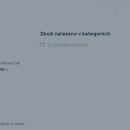
Zboží zařazeno v kategoriích
S vlastním textem
ůměrem 58
nku
s
tipné a hravé