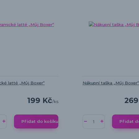
cké latté „Můj Boxer“
Nákupní taška „Můj Boxer“
199 Kč
269
/
ks
Přidat do košíku
Přidat d