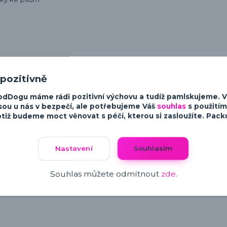
 pozitivně
odDogu máme rádi pozitivní výchovu a tudíž pamlskujeme. 
sou u nás v bezpečí, ale potřebujeme Váš
souhlas
s použitím
tiž budeme moct věnovat s péčí, kterou si zasloužíte. Packu 
Související zboží
5
Nastavení
Souhlasím
Souhlas můžete odmítnout
zde
.