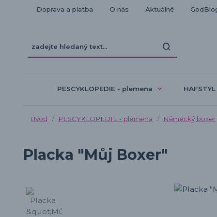
Doprava a platba
O nás
Aktuálně
GodBlo
PESCYKLOPEDIE - plemena
HAFSTYL
Úvod
PESCYKLOPEDIE - plemena
Německý boxer
Placka "Můj Boxer"