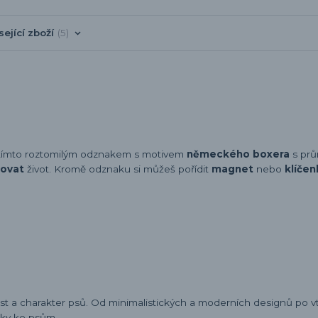
sející zboží
5
it tímto roztomilým odznakem s motivem
německého boxera
s pr
lovat
život. Kromě odznaku si můžeš pořídit
magnet
nebo
klíče
ost a charakter psů. Od minimalistických a moderních designů po v
sky ke psům.