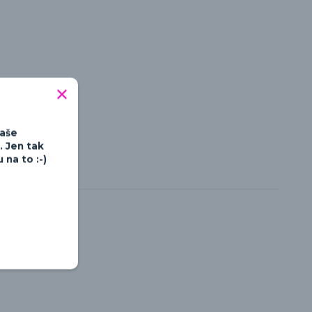
Vaše
. Jen tak
na to :-)