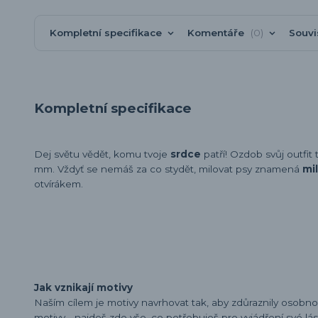
Kompletní specifikace
Komentáře
0
Souvi
Kompletní specifikace
Dej světu vědět, komu tvoje
srdce
patří! Ozdob svůj outf
mm. Vždyť se nemáš za co stydět, milovat psy znamená
mi
otvírákem.
Jak vznikají motivy
Naším cílem je motivy navrhovat tak, aby zdůraznily osobn
motivy - najdeš zde vše, co potřebuješ pro vyjádření své lá