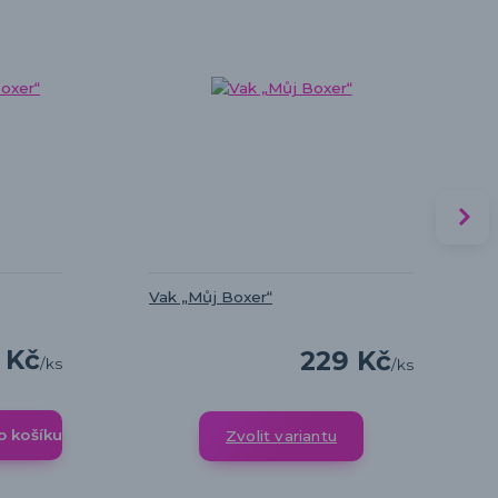
Vak „Můj Boxer“
 Kč
229 Kč
/
ks
/
ks
o košíku
Zvolit variantu