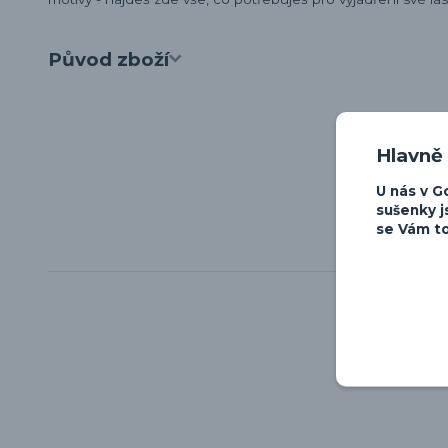
Původ zboží
Hlavně
U nás v G
sušenky j
se Vám to