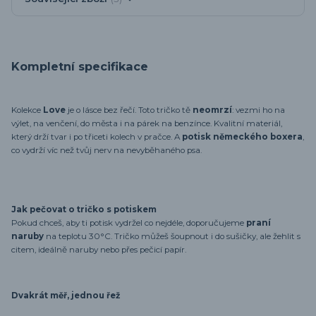
Kompletní specifikace
Kolekce
Love
je o lásce bez řečí. Toto tričko tě
neomrzí
: vezmi ho na
výlet, na venčení, do města i na párek na benzínce. Kvalitní materiál,
který drží tvar i po třiceti kolech v pračce. A
potisk německého boxera
,
co vydrží víc než tvůj nerv na nevyběhaného psa.
Jak pečovat o tričko s potiskem
Pokud chceš, aby ti potisk vydržel co nejdéle, doporučujeme
praní
naruby
na teplotu 30°C. Tričko můžeš šoupnout i do sušičky, ale žehlit s
citem, ideálně naruby nebo přes pečicí papír.
Dvakrát měř, jednou řež