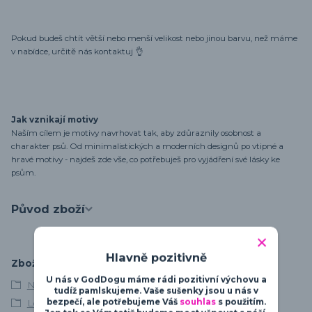
Pokud budeš chtít větší nebo menší velikost nebo jinou barvu, než máme
v nabídce, určitě nás kontaktuj 👌
Jak vznikají motivy
Naším cílem je motivy navrhovat tak, aby zdůraznily osobnost a
charakter psů. Od minimalistických a moderních designů po vtipné a
hravé motivy - najdeš zde vše, co potřebuješ pro vyjádření své lásky ke
psům.
Původ zboží
Hlavně pozitivně
Zboží zařazeno v kategoriích
U nás v GodDogu máme rádi pozitivní výchovu a
Německý boxer
tudíž pamlskujeme. Vaše sušenky jsou u nás v
bezpečí, ale potřebujeme Váš
souhlas
s použitím.
Love