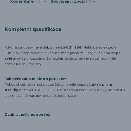
Komentáře
0
Související zboží
4
Kompletní specifikace
Když láska k psovi není slabost, ale
životní styl
. Měkká, ale ne usedlá.
Funkční kapsa, praktická kapuce, zcela jasně mikina jak dělaná na
psí
výlety
, cvičák i gaučing. Samozřejmě, že to není jen o vzhledu – ale
tenhle kousek má obojí.
Jak pečovat o mikinu s potiskem
Pokud chceš, aby ti potisk vydržel co nejdéle, doporučujeme
praní
naruby
na teplotu 30°C. Mikču můžeš šoupnout i do sušičky, ale žehlit s
citem, ideálně naruby nebo přes pečicí papír.
Dvakrát měř, jednou řež