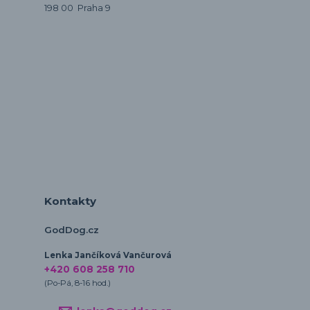
198 00 Praha 9
Kontakty
GodDog.cz
Lenka Jančíková Vančurová
+420 608 258 710
(Po-Pá, 8-16 hod.)