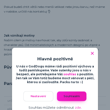
Pokud budeš chtít větší nebo menší velikost nebo jinou barvu, než máme
v nabídce, určitě nás kontaktuj 👌
Jak vznikají motivy
Naším cílem je motivy navrhovat tak, aby zdůraznily osobnost a
charakter psů. Od minimalistických a moderních designů po vtipné a
hravé motivy - najdeš zde vše, co potřebuješ pro vyjádření své lásky ke
psům.
Hlavně pozitivně
Původ zboží
U nás v GodDogu máme rádi pozitivní výchovu a
tudíž pamlskujeme. Vaše sušenky jsou u nás v
bezpečí, ale potřebujeme Váš
souhlas
s použitím.
Jen tak se Vám totiž budeme moct věnovat s péčí,
kterou si zasloužíte. Packu na to :-)
Parametry
Nastavení
Souhlasím
určení
pro pány
Souhlas můžete odmítnout
zde
.
příležitost
kamkoliv