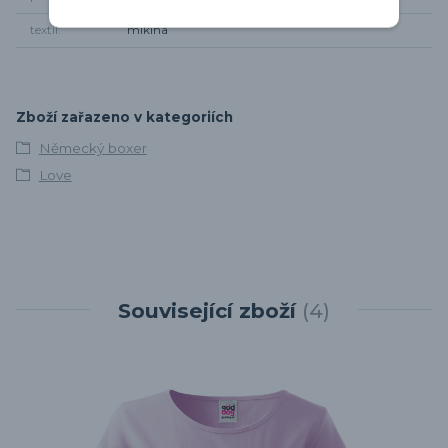
textil
mikina
Zboží zařazeno v kategoriích
Německý boxer
Love
Související zboží
4