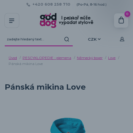
+420 608 258 710
(Po-Pá, 8-16 hod.)
0
CZK
Úvod
PESCYKLOPEDIE - plemena
Německý boxer
Love
Pánská mikina Love
Pánská mikina Love