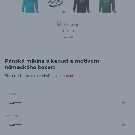
Pánská mikina s kapucí a motivem
německého boxera
Styl pro chlapy, co se nebojí citů.
celý popis
Barva
Velikost