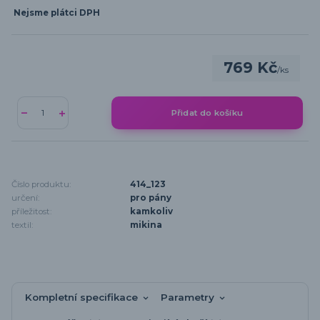
Nejsme plátci DPH
769 Kč
/
ks
Přidat do košíku
Číslo produktu:
414_123
určení:
pro pány
příležitost:
kamkoliv
textil:
mikina
Kompletní specifikace
Parametry