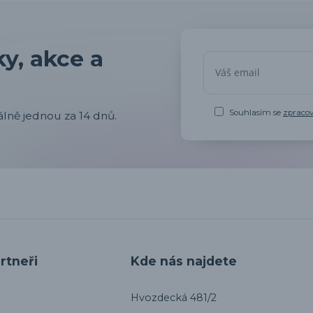
y, akce a
Souhlasím se
zpraco
lně jednou za 14 dnů.
rtneři
Kde nás najdete
Hvozdecká 481/2