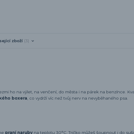
sející zboží
3
vezmi ho na výlet, na venčení, do města i na párek na benzínce. Kval
kého boxera
, co vydrží víc než tvůj nerv na nevyběhaného psa.
eme
praní naruby
na teplotu 30°C. Tričko můžeš šoupnout i do sušič