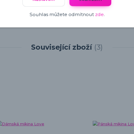
Souhlas můžete odmítnout
zde
.
Související zboží
3