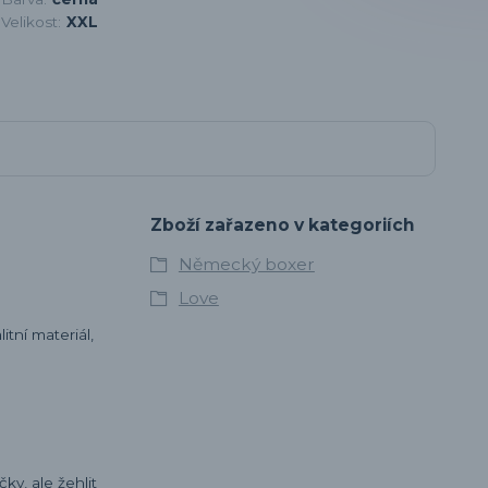
Velikost:
XXL
Zboží zařazeno v kategoriích
Německý boxer
Love
itní materiál,
ky, ale žehlit