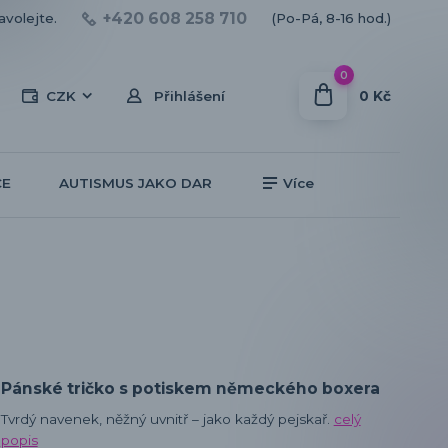
+420 608 258 710
avolejte.
(Po-Pá, 8-16 hod.)
0
0 Kč
CZK
Přihlášení
CE
AUTISMUS JAKO DAR
Více
Pánské tričko s potiskem německého boxera
Tvrdý navenek, něžný uvnitř – jako každý pejskař.
celý
popis