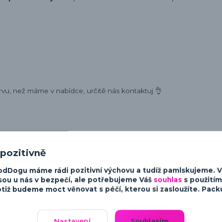
rvu, než máme v nabídce, určitě nás kontaktuj 👌
 pozitivně
ost a charakter psů. Od minimalistických a moderních designů po v
sky ke psům.
odDogu máme rádi pozitivní výchovu a tudíž pamlskujeme. 
sou u nás v bezpečí, ale potřebujeme Váš
souhlas
s použitím
tiž budeme moct věnovat s péčí, kterou si zasloužíte. Packu 
Nastavení
Souhlasím