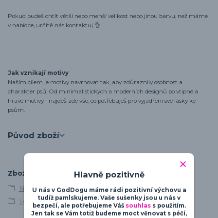
Pokud budeš chtít větší nebo menší velikost nebo jinou barvu, než máme
v nabídce, určitě nás kontaktuj 👌
Jak vznikají motivy
Naším cílem je motivy navrhovat tak, aby zdůraznily osobnost a
charakter psů. Od minimalistických a moderních designů po vtipné a
hravé motivy - najdeš zde vše, co potřebuješ pro vyjádření své lásky ke
psům.
Původ zboží
Zboží zařazeno v kategoriích
Hlavně pozitivně
Německý boxer
U nás v GodDogu máme rádi pozitivní výchovu a
tudíž pamlskujeme. Vaše sušenky jsou u nás v
Love
bezpečí, ale potřebujeme Váš
souhlas
s použitím.
Jen tak se Vám totiž budeme moct věnovat s péčí,