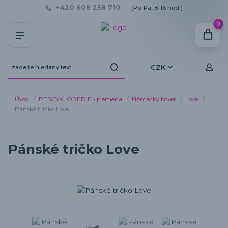
+420 608 258 710
(Po-Pá, 8-16 hod.)
0
CZK
Úvod
PESCYKLOPEDIE - plemena
Německý boxer
Love
Pánské tričko Love
Pánské tričko Love