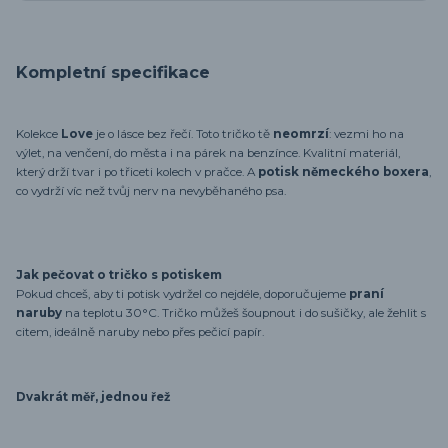
Kompletní specifikace
Kolekce
Love
je o lásce bez řečí. Toto tričko tě
neomrzí
: vezmi ho na
výlet, na venčení, do města i na párek na benzínce. Kvalitní materiál,
který drží tvar i po třiceti kolech v pračce. A
potisk německého boxera
,
co vydrží víc než tvůj nerv na nevyběhaného psa.
Jak pečovat o tričko s potiskem
Pokud chceš, aby ti potisk vydržel co nejdéle, doporučujeme
praní
naruby
na teplotu 30°C. Tričko můžeš šoupnout i do sušičky, ale žehlit s
citem, ideálně naruby nebo přes pečicí papír.
Dvakrát měř, jednou řež