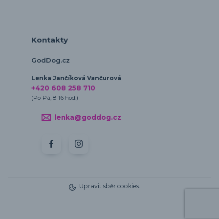
Kontakty
GodDog.cz
Lenka Jančíková Vančurová
+420 608 258 710
(Po-Pá, 8-16 hod.)
lenka@goddog.cz
Upravit sběr cookies.
Vytvořeno na
Eshop-rychle.cz