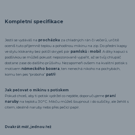
Kompletní specifikace
Jestli se vydáváš na
procházku
za chladných rán či večerů, určitě
oceníš tuto příjemně teplou a pohodlnou mikinu na zip. Do přední kapsy
ve stylu klokanky bez potíží skryješ pár
pamlsků
i
mobil
. A díky kapuci s
podšívkou se můžeš pokusit nepozorovaně vypařit, až se tvůj chlupáč
dostane zase do dalšího průšvihu. Nezapomeň ovšem na kvalitní potisk s
motivem
německého boxera
, ten nenechá nikoho na pochybách,
komu ten pes “proboha”
patří
!
Jak pečovat o mikinu s potiskem
Pokud chceš, aby ti potisk vydržel co nejdéle, doporučujeme
praní
naruby
na teplotu 30°C. Mikču můžeš šoupnout i do sušičky, ale žehlit s
citem, ideálně naruby nebo přes pečicí papír.
Dvakrát měř, jednou řež