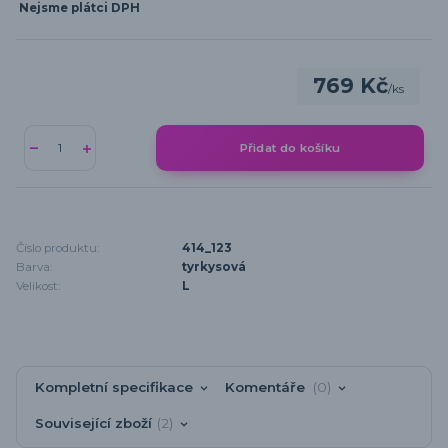
Nejsme plátci DPH
769 Kč
/
ks
Přidat do košíku
Číslo produktu:
414_123
Barva:
tyrkysová
Velikost:
L
Kompletní specifikace
Komentáře
0
Související zboží
2