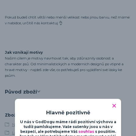
Pokud budeš chtít větší nebo menší velikost nebo jinou barvu, než máme
v nabídce, určitě nás kontaktuj 👌
Jak vznikají motivy
Naším cílem je motivy navrhovat tak, aby zdůraznily osobnost a
charakter psů. Od minimalistických a moderních designů po vtipné a
hravé motivy - najdeš zde vše, co potřebuješ pro vyjádření své lásky ke
psům.
Původ zboží
Hlavně pozitivně
Zboží zařazeno v kategoriích
U nás v GodDogu máme rádi pozitivní výchovu a
Německý boxer
tudíž pamlskujeme. Vaše sušenky jsou u nás v
bezpečí, ale potřebujeme Váš
souhlas
s použitím.
Love