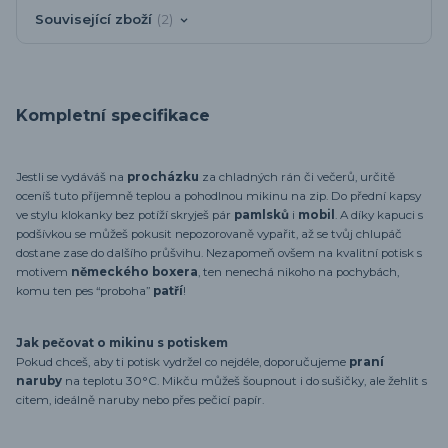
Související zboží
2
Kompletní specifikace
Jestli se vydáváš na
procházku
za chladných rán či večerů, určitě
oceníš tuto příjemně teplou a pohodlnou mikinu na zip. Do přední kapsy
ve stylu klokanky bez potíží skryješ pár
pamlsků
i
mobil
. A díky kapuci s
podšívkou se můžeš pokusit nepozorovaně vypařit, až se tvůj chlupáč
dostane zase do dalšího průšvihu. Nezapomeň ovšem na kvalitní potisk s
motivem
německého boxera
, ten nenechá nikoho na pochybách,
komu ten pes “proboha”
patří
!
Jak pečovat o mikinu s potiskem
Pokud chceš, aby ti potisk vydržel co nejdéle, doporučujeme
praní
naruby
na teplotu 30°C. Mikču můžeš šoupnout i do sušičky, ale žehlit s
citem, ideálně naruby nebo přes pečicí papír.