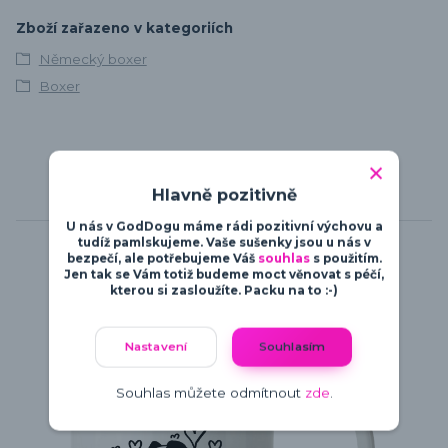
Zboží zařazeno v kategoriích
Německý boxer
Boxer
Hlavně pozitivně
Související zboží
6
U nás v GodDogu máme rádi pozitivní výchovu a
tudíž pamlskujeme. Vaše sušenky jsou u nás v
bezpečí, ale potřebujeme Váš
souhlas
s použitím.
Jen tak se Vám totiž budeme moct věnovat s péčí,
kterou si zasloužíte. Packu na to :-)
Nastavení
Souhlasím
Souhlas můžete odmítnout
zde
.