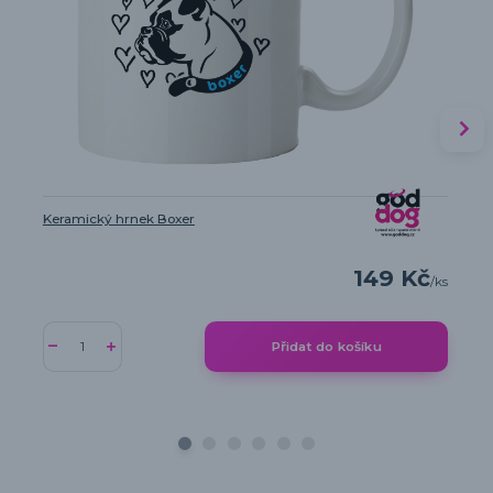
Keramický hrnek Boxer
149 Kč
/
ks
Přidat do košíku