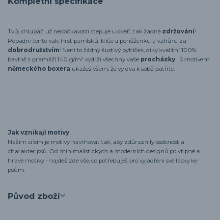
Kompletní specifikace
Tvůj chlupáč už nedočkavostí stepuje u dveří, tak žádné
zdržování
!
Popadni tento vak, hrst pamlsků, klíče a peněženku a vzhůru za
dobrodružstvím
! Není to žádný šustivý pytlíček, díky kvalitní 100%
bavlně s gramáží 140 g/m² vydrží všechny vaše
procházky
. S motivem
německého boxera
ukážeš všem, že vy dva k sobě patříte.
Jak vznikají motivy
Naším cílem je motivy navrhovat tak, aby zdůraznily osobnost a
charakter psů. Od minimalistických a moderních designů po vtipné a
hravé motivy - najdeš zde vše, co potřebuješ pro vyjádření své lásky ke
psům.
Původ zboží