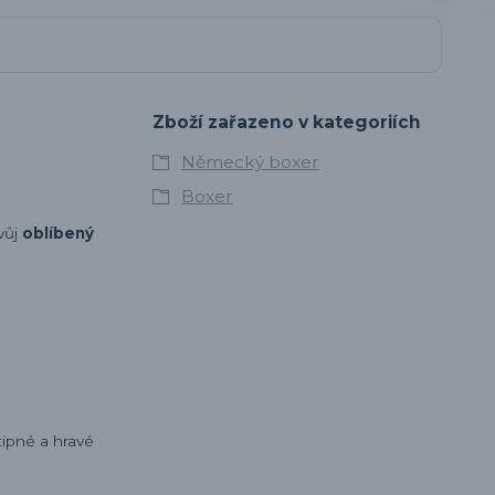
Zboží zařazeno v kategoriích
Německý boxer
Boxer
vůj
oblíbený
tipné a hravé