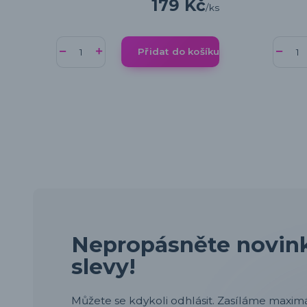
179 Kč
/
ks
Přidat do košíku
Nepropásněte novink
slevy!
Můžete se kdykoli odhlásit. Zasíláme maximá