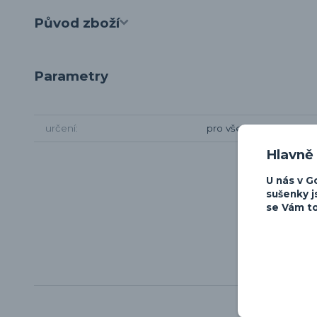
Původ zboží
Parametry
určení
pro všechny
Hlavně
U nás v G
sušenky j
se Vám to