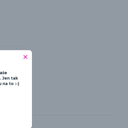
Vaše
. Jen tak
na to :-)