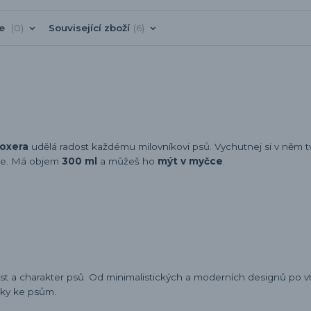
ře
0
Související zboží
6
oxera
udělá radost každému milovníkovi psů. Vychutnej si v něm t
dne. Má objem
300 ml
a můžeš ho
mýt v myčce
.
ost a charakter psů. Od minimalistických a moderních designů po v
sky ke psům.