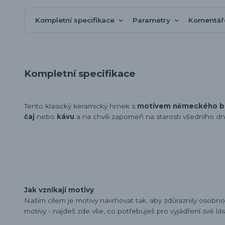
Kompletní specifikace
Parametry
Komentá
Kompletní specifikace
Tento klasický keramický hrnek s
motivem německého b
čaj
nebo
kávu
a na chvíli zapomeň na starosti všedního 
Jak vznikají motivy
Naším cílem je motivy navrhovat tak, aby zdůraznily osobn
motivy - najdeš zde vše, co potřebuješ pro vyjádření své lá