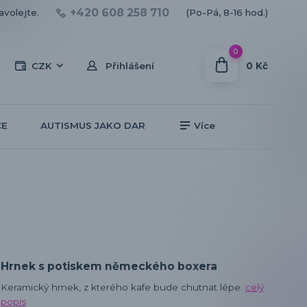
+420 608 258 710
avolejte.
(Po-Pá, 8-16 hod.)
0
0 Kč
CZK
Přihlášení
CE
AUTISMUS JAKO DAR
Více
Hrnek s potiskem německého boxera
Keramický hrnek, z kterého kafe bude chutnat lépe.
celý
popis