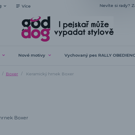
Nevíte si rady? Z
g
Více
Nové motivy
Vychovaný pes RALLY OBEDIEN
Boxer
Keramický hrnek Boxer