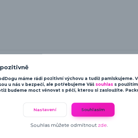
 pozitivně
odDogu máme rádi pozitivní výchovu a tudíž pamlskujeme. 
sou u nás v bezpečí, ale potřebujeme Váš
souhlas
s použitím
tiž budeme moct věnovat s péčí, kterou si zasloužíte. Packu 
Nastavení
Souhlasím
Související zboží
6
Souhlas můžete odmítnout
zde
.