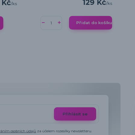
129 Kč
 Kč
/
ks
/
ks
Přidat do košíku
Přihlásit se
váním osobních údajů
za účelem rozesílky newsletteru.