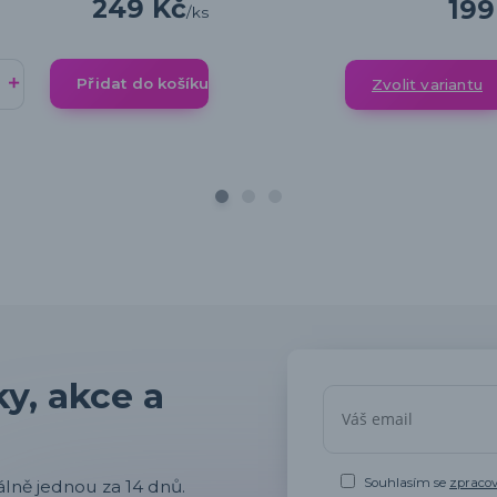
249 Kč
199
/
ks
Přidat do košíku
Zvolit variantu
y, akce a
Souhlasím se
zpraco
lně jednou za 14 dnů.