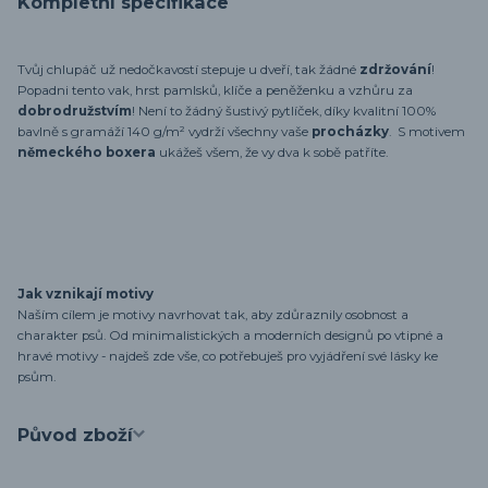
Kompletní specifikace
Tvůj chlupáč už nedočkavostí stepuje u dveří, tak žádné
zdržování
!
Popadni tento vak, hrst pamlsků, klíče a peněženku a vzhůru za
dobrodružstvím
! Není to žádný šustivý pytlíček, díky kvalitní 100%
bavlně s gramáží 140 g/m² vydrží všechny vaše
procházky
. S motivem
německého boxera
ukážeš všem, že vy dva k sobě patříte.
Jak vznikají motivy
Naším cílem je motivy navrhovat tak, aby zdůraznily osobnost a
charakter psů. Od minimalistických a moderních designů po vtipné a
hravé motivy - najdeš zde vše, co potřebuješ pro vyjádření své lásky ke
psům.
Původ zboží