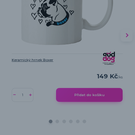
Keramický hrnek Boxer
149 Kč
/
ks
Přidat do košíku