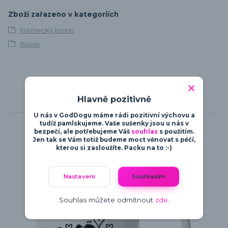
Zboží zařazeno v kategoriích
Německý boxer
Boxer
Hlavně pozitivně
Související zboží
6
U nás v GodDogu máme rádi pozitivní výchovu a
tudíž pamlskujeme. Vaše sušenky jsou u nás v
bezpečí, ale potřebujeme Váš
souhlas
s použitím.
Jen tak se Vám totiž budeme moct věnovat s péčí,
kterou si zasloužíte. Packu na to :-)
Nastavení
Souhlasím
Souhlas můžete odmítnout
zde
.