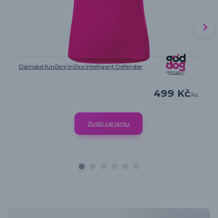
Dámské funčkní tričko Intelligent Defender
499 Kč
/
ks
Zvolit variantu