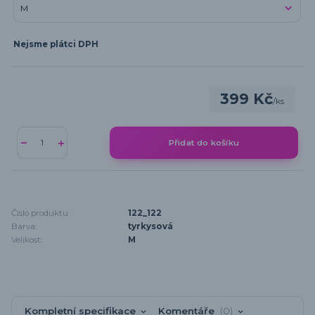
Nejsme plátci DPH
399 Kč
/
ks
Přidat do košíku
Číslo produktu:
122_122
Barva:
tyrkysová
Velikost:
M
Kompletní specifikace
Komentáře
0