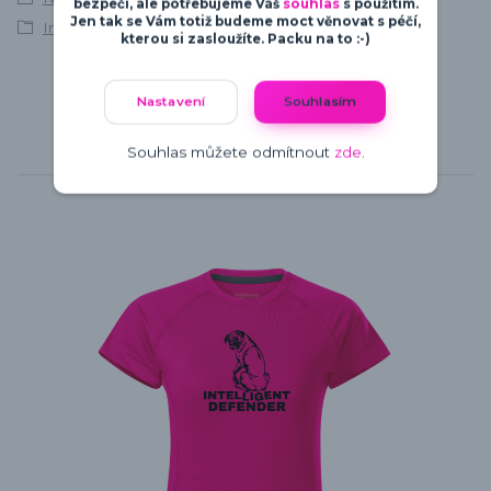
bezpečí, ale potřebujeme Váš
souhlas
s použitím.
Jen tak se Vám totiž budeme moct věnovat s péčí,
Intelligent Defender
kterou si zasloužíte. Packu na to :-)
Nastavení
Souhlasím
Souhlas můžete odmítnout
zde
.
Související zboží
6