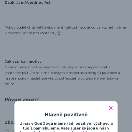
Dvakrát měř, jednou řež
Pokud budeš chtít větší nebo menší velikost nebo jinou barvu, než máme
v nabídce, určitě nás kontaktuj 👌
Jak vznikají motivy
Naším cílem je motivy navrhovat tak, aby zdůraznily osobnost a
charakter psů. Od minimalistických a moderních designů po vtipné a
hravé motivy - najdeš zde vše, co potřebuješ pro vyjádření své lásky ke
psům.
Původ zboží
Hlavně pozitivně
Zboží zařazeno v kategoriích
U nás v GodDogu máme rádi pozitivní výchovu a
tudíž pamlskujeme. Vaše sušenky jsou u nás v
Německý boxer