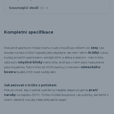
Související zboží
6
Kompletní specifikace
Pokud tě sportovní móda trochu nudí a toužíš po něčem víc
sexy
, tak
koukej na toto tričko! Vypadá jako obyčejné, ale není. Velmi
krátký
rukáv,
kulatý průstřih pod krkem, volnější střih a délka k bokům - toto tričko
zdůrazní
smyslné křivky
tvého těla, aniž bys v něm byla nasoukaná
jako housenka. Toto tričko ze 100% bavlny s motivem
německého
boxera
budeš chtít nosit každý den.
Jak pečovat o tričko s potiskem
Pokud chceš, aby ti potisk vydržel co nejdéle, doporučujeme
praní
naruby
na teplotu 30°C. Tričko můžeš šoupnout i do sušičky, ale žehlit s
citem, ideálně naruby nebo přes pečicí papír.