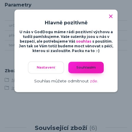
Parametry
Hlavně pozitivně
určení
pro dámy
U nás v GodDogu máme rádi pozitivní výchovu a
příležitost
kamkoliv
tudíž pamlskujeme. Vaše sušenky jsou u nás v
bezpečí, ale potřebujeme Váš
souhlas
s použitím.
textil
mikina
Jen tak se Vám totiž budeme moct věnovat s péčí,
kterou si zasloužíte. Packu na to :-)
Nastavení
Souhlasím
Zboží zařazeno v kategoriích
Německý boxer
Souhlas můžete odmítnout
zde
.
Intelligent Defender
Související zboží
6