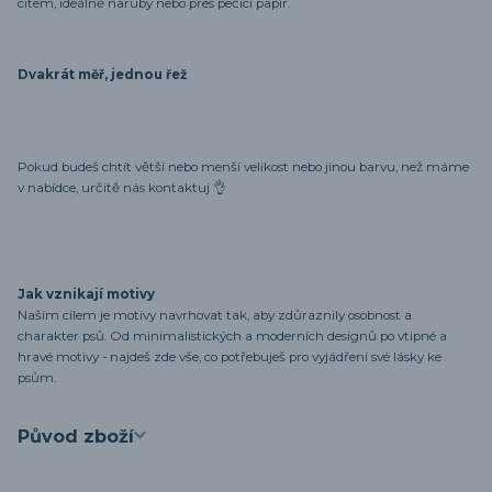
citem, ideálně naruby nebo přes pečicí papír.
Dvakrát měř, jednou řež
Pokud budeš chtít větší nebo menší velikost nebo jinou barvu, než máme
v nabídce, určitě nás kontaktuj 👌
Jak vznikají motivy
Naším cílem je motivy navrhovat tak, aby zdůraznily osobnost a
charakter psů. Od minimalistických a moderních designů po vtipné a
hravé motivy - najdeš zde vše, co potřebuješ pro vyjádření své lásky ke
psům.
Původ zboží