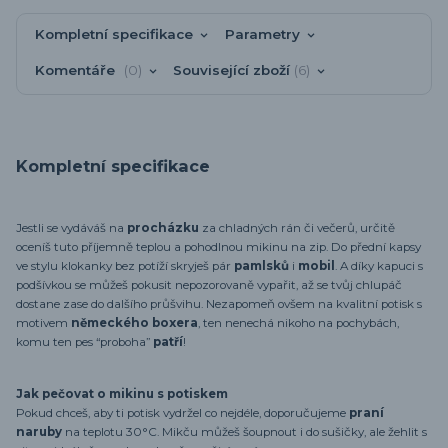
Kompletní specifikace
Parametry
Komentáře
0
Související zboží
6
Kompletní specifikace
Jestli se vydáváš na
procházku
za chladných rán či večerů, určitě
oceníš tuto příjemně teplou a pohodlnou mikinu na zip. Do přední kapsy
ve stylu klokanky bez potíží skryješ pár
pamlsků
i
mobil
. A díky kapuci s
podšívkou se můžeš pokusit nepozorovaně vypařit, až se tvůj chlupáč
dostane zase do dalšího průšvihu. Nezapomeň ovšem na kvalitní potisk s
motivem
německého boxera
, ten nenechá nikoho na pochybách,
komu ten pes “proboha”
patří
!
Jak pečovat o mikinu s potiskem
Pokud chceš, aby ti potisk vydržel co nejdéle, doporučujeme
praní
naruby
na teplotu 30°C. Mikču můžeš šoupnout i do sušičky, ale žehlit s