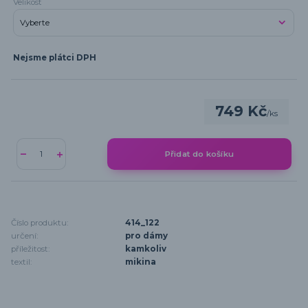
Velikost
Nejsme plátci DPH
749 Kč
/
ks
Přidat do košíku
Číslo produktu:
414_122
určení:
pro dámy
příležitost:
kamkoliv
textil:
mikina