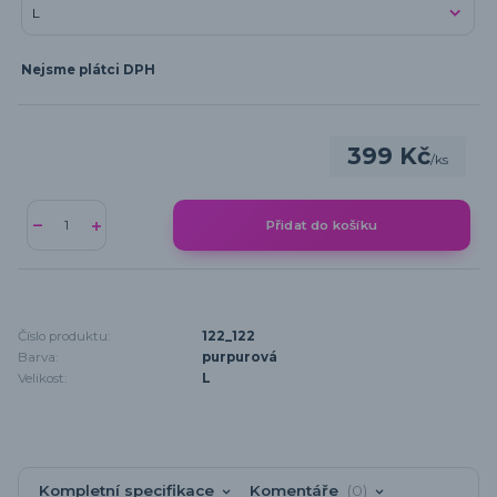
Nejsme plátci DPH
399 Kč
/
ks
Přidat do košíku
Číslo produktu:
122_122
Barva:
purpurová
Velikost:
L
Kompletní specifikace
Komentáře
0