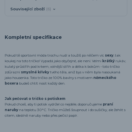
Související zboží
6
Kompletní specifikace
Pokud tě sportovní móda trochu nudí a toužíš po něčem víc
sexy
, tak
koukej na toto tričko! Vypadá jako obyčejné, ale není. Velmi
krátký
rukáv,
kulatý průstřih pod krkem, volnější střih a délka k bokům - toto tričko
zdůrazní
smyslné křivky
tvého těla, aniž bys v něm byla nasoukaná
jako housenka. Toto tričko ze 100% bavlny s motivem
německého
boxera
budeš chtít nosit každý den.
Jak pečovat o tričko s potiskem
Pokud chceš, aby ti potisk vydržel co nejdéle, doporučujeme
praní
naruby
na teplotu 30°C. Tričko můžeš šoupnout i do sušičky, ale žehlit s
citem, ideálně naruby nebo přes pečicí papír.