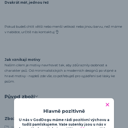
Dvakrát měř, jednou řež
Pokud budeš chtít větší nebo menší velikost nebo jinou barvu, než máme
v nabídce, určitě nás kontaktuj 👌
Jak vznikají motivy
Naším cílem je motivy navrhovat tak, aby zdůraznily osobnost a
charakter psů. Od minimalistických a moderních designů po vtipné a
hravé motivy - najdeš zde vše, co potřebuješ pro vyjádření své lásky ke
psům.
Původ zboží
Hlavně pozitivně
Zboží zařazeno v kategoriích
U nás v GodDogu máme rádi pozitivní výchovu a
tudíž pamlskujeme. Vaše sušenky jsou u nás v
Německý boxer