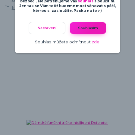
bezpečí, ale potřebujeme Váš
souhlas
s použitím.
Jen tak se Vám totiž budeme moct věnovat s péčí,
Intelligent Defender
kterou si zasloužíte. Packu na to :-)
Nastavení
Souhlasím
Souhlas můžete odmítnout
zde
.
Související zboží
6