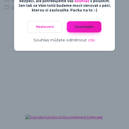
bezpečí, ale potřebujeme Váš
souhlas
s použitím.
Jen tak se Vám totiž budeme moct věnovat s péčí,
Intelligent Defender
kterou si zasloužíte. Packu na to :-)
Nastavení
Souhlasím
Souhlas můžete odmítnout
zde
.
Související zboží
6