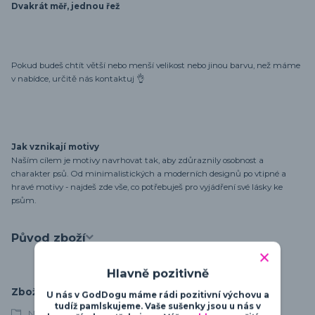
Dvakrát měř, jednou řež
Pokud budeš chtít větší nebo menší velikost nebo jinou barvu, než máme
v nabídce, určitě nás kontaktuj 👌
Jak vznikají motivy
Naším cílem je motivy navrhovat tak, aby zdůraznily osobnost a
charakter psů. Od minimalistických a moderních designů po vtipné a
hravé motivy - najdeš zde vše, co potřebuješ pro vyjádření své lásky ke
psům.
Původ zboží
Hlavně pozitivně
Zboží zařazeno v kategoriích
U nás v GodDogu máme rádi pozitivní výchovu a
tudíž pamlskujeme. Vaše sušenky jsou u nás v
Německý boxer