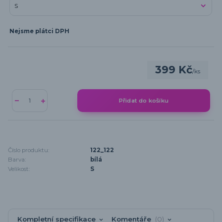
Nejsme plátci DPH
399 Kč
/
ks
Přidat do košíku
Číslo produktu:
122_122
Barva:
bílá
Velikost:
S
Kompletní specifikace
Komentáře
0