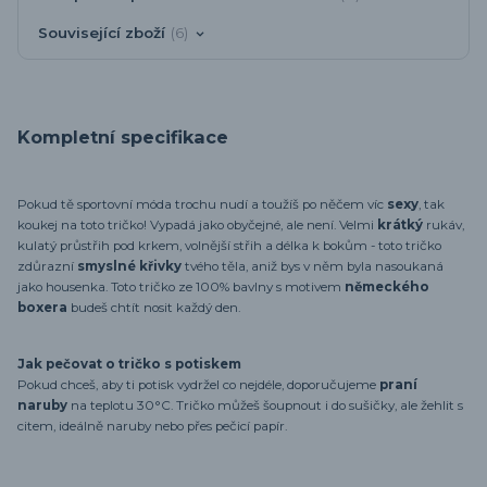
Související zboží
6
Kompletní specifikace
Pokud tě sportovní móda trochu nudí a toužíš po něčem víc
sexy
, tak
koukej na toto tričko! Vypadá jako obyčejné, ale není. Velmi
krátký
rukáv,
kulatý průstřih pod krkem, volnější střih a délka k bokům - toto tričko
zdůrazní
smyslné křivky
tvého těla, aniž bys v něm byla nasoukaná
jako housenka. Toto tričko ze 100% bavlny s motivem
německého
boxera
budeš chtít nosit každý den.
Jak pečovat o tričko s potiskem
Pokud chceš, aby ti potisk vydržel co nejdéle, doporučujeme
praní
naruby
na teplotu 30°C. Tričko můžeš šoupnout i do sušičky, ale žehlit s
citem, ideálně naruby nebo přes pečicí papír.