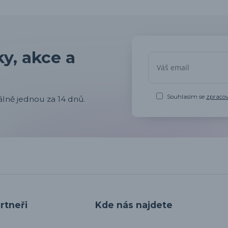
y, akce a
Souhlasím se
zpraco
lně jednou za 14 dnů.
rtneři
Kde nás najdete