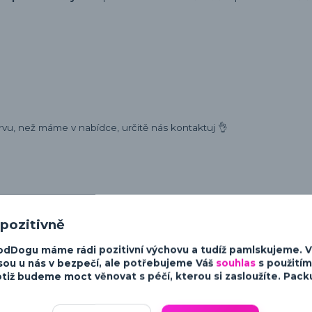
rvu, než máme v nabídce, určitě nás kontaktuj 👌
ost a charakter psů. Od minimalistických a moderních designů po v
 pozitivně
sky ke psům.
odDogu máme rádi pozitivní výchovu a tudíž pamlskujeme. 
sou u nás v bezpečí, ale potřebujeme Váš
souhlas
s použitím
tiž budeme moct věnovat s péčí, kterou si zasloužíte. Packu 