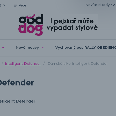
Nevíte si rady? Z
g
Více
Nové motivy
Vychovaný pes RALLY OBEDIEN
Intelligent Defender
Dámské tílko Intelligent Defender
 Defender