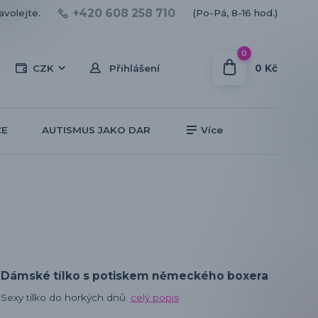
+420 608 258 710
avolejte.
(Po-Pá, 8-16 hod.)
0
0 Kč
CZK
Přihlášení
CE
AUTISMUS JAKO DAR
Více
Dámské tílko s potiskem německého boxera
Sexy tílko do horkých dnů.
celý popis