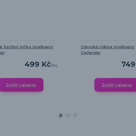
funčkní tričko Intelligent
Dámská mikina Intelligent
er
Defender
499 Kč
749
/
ks
Zvolit variantu
Zvolit variantu