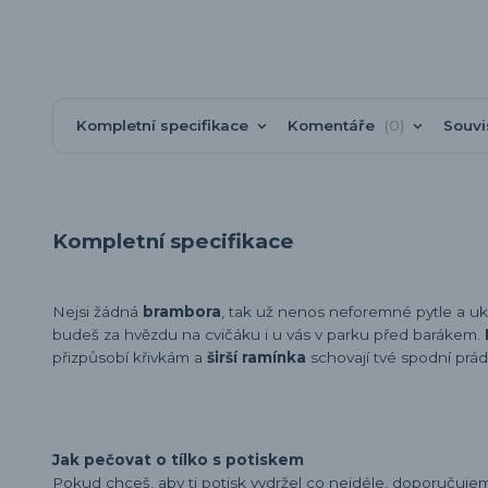
Kompletní specifikace
Komentáře
0
Souvi
Kompletní specifikace
Nejsi žádná
brambora
, tak už nenos neforemné pytle a uk
budeš za hvězdu na cvičáku i u vás v parku před barákem.
přizpůsobí křivkám a
širší ramínka
schovají tvé spodní prád
Jak pečovat o tílko s potiskem
Pokud chceš, aby ti potisk vydržel co nejdéle, doporučuj