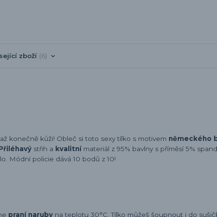
sející zboží
6
až konečně kůži! Obleč si toto sexy tílko s motivem
německého b
Přiléhavý
střih a
kvalitní
materiál z 95% bavlny s příměsí 5% span
lo. Módní policie dává 10 bodů z 10!
eme
praní naruby
na teplotu 30°C. Tílko můžeš šoupnout i do sušičky