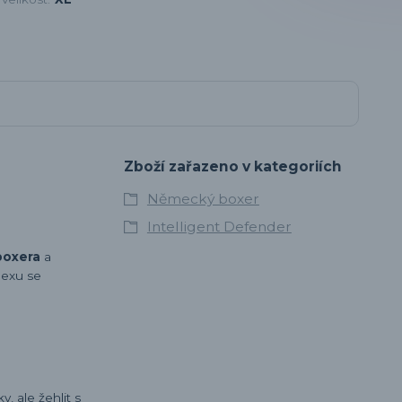
Zboží zařazeno v kategoriích
Německý boxer
Intelligent Defender
oxera
a
dexu se
, ale žehlit s