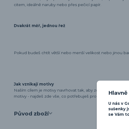
citem, ideálně naruby nebo přes pečicí papír.
Dvakrát měř, jednou řež
Pokud budeš chtít větší nebo menší velikost nebo jinou ba
Jak vznikají motivy
Naším cílem je motivy navrhovat tak, aby zdůraznily osobn
Hlavně
motivy - najdeš zde vše, co potřebuješ pro vyjádření své lá
U nás v G
sušenky j
Původ zboží
se Vám to