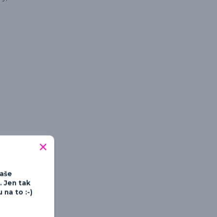
tipné a hravé
Vaše
. Jen tak
na to :-)