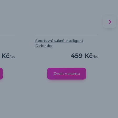
Sportovní sukně Intelligent
Defender
 Kč
459 Kč
/
ks
/
ks
Zvolit variantu