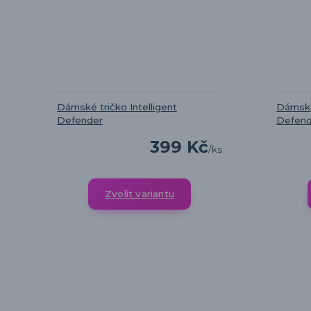
Dámské tričko Intelligent
Dámské 
Defender
Defend
399 Kč
/
ks
Zvolit variantu