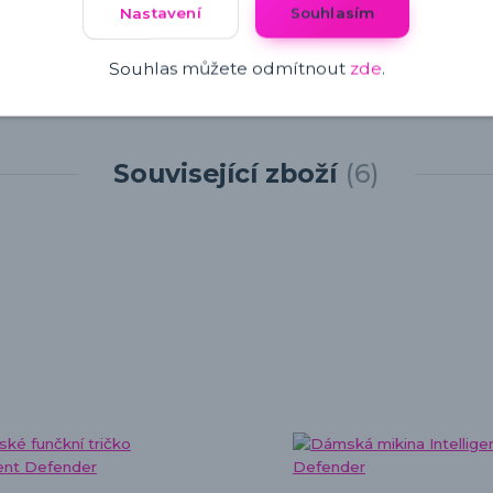
Nastavení
Souhlasím
Souhlas můžete odmítnout
zde
.
Související zboží
6