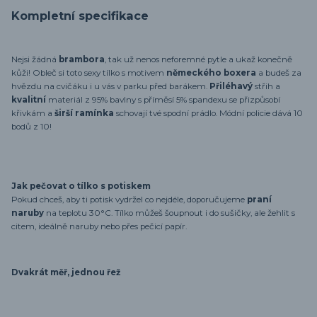
Kompletní specifikace
Nejsi žádná
brambora
, tak už nenos neforemné pytle a ukaž konečně
kůži! Obleč si toto sexy tílko s motivem
německého boxera
a budeš za
hvězdu na cvičáku i u vás v parku před barákem.
Přiléhavý
střih a
kvalitní
materiál z 95% bavlny s příměsí 5% spandexu se přizpůsobí
křivkám a
širší ramínka
schovají tvé spodní prádlo. Módní policie dává 10
bodů z 10!
Jak pečovat o tílko s potiskem
Pokud chceš, aby ti potisk vydržel co nejdéle, doporučujeme
praní
naruby
na teplotu 30°C. Tílko můžeš šoupnout i do sušičky, ale žehlit s
citem, ideálně naruby nebo přes pečicí papír.
Dvakrát měř, jednou řež