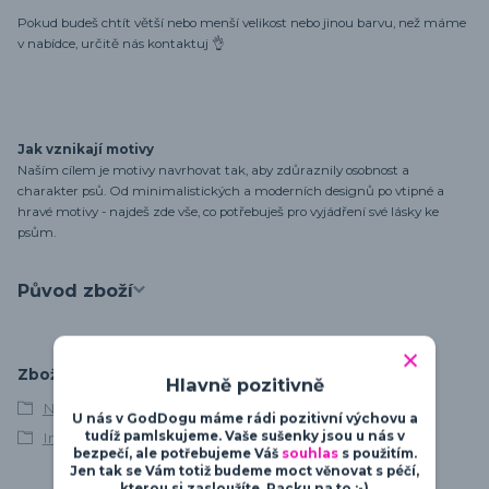
Pokud budeš chtít větší nebo menší velikost nebo jinou barvu, než máme
v nabídce, určitě nás kontaktuj 👌
Jak vznikají motivy
Naším cílem je motivy navrhovat tak, aby zdůraznily osobnost a
charakter psů. Od minimalistických a moderních designů po vtipné a
hravé motivy - najdeš zde vše, co potřebuješ pro vyjádření své lásky ke
psům.
Původ zboží
Zboží zařazeno v kategoriích
Hlavně pozitivně
Německý boxer
U nás v GodDogu máme rádi pozitivní výchovu a
Intelligent Defender
tudíž pamlskujeme. Vaše sušenky jsou u nás v
bezpečí, ale potřebujeme Váš
souhlas
s použitím.
Jen tak se Vám totiž budeme moct věnovat s péčí,
kterou si zasloužíte. Packu na to :-)