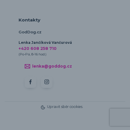
Kontakty
GodDog.cz
Lenka Jančíková Vančurová
+420 608 258 710
(Po-Pá, 8-16 hod.)
lenka@goddog.cz
Upravit sběr cookies.
Vytvořeno na
Eshop-rychle.cz