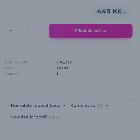
449 Kč
/
ks
Přidat do košíku
Číslo produktu:
136_122
Barva:
černá
Velikost:
L
Kompletní specifikace
Komentáře
0
Související zboží
6