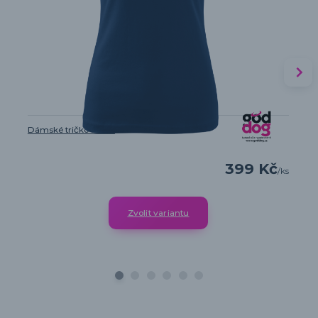
Dámské tričko Boxer
399 Kč
/
ks
Zvolit variantu