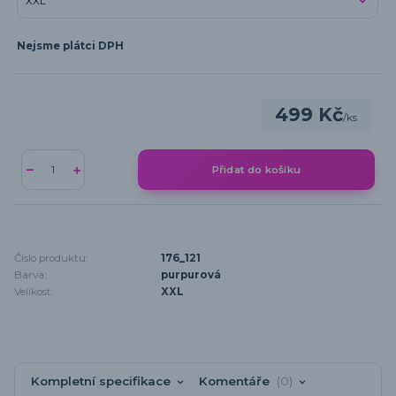
Nejsme plátci DPH
499 Kč
/
ks
Přidat do košíku
Číslo produktu:
176_121
Barva:
purpurová
Velikost:
XXL
Kompletní specifikace
Komentáře
0