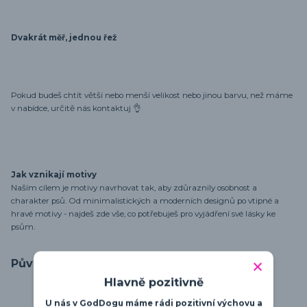
Dvakrát měř, jednou řež
Pokud budeš chtít větší nebo menší velikost nebo jinou barvu, než máme
v nabídce, určitě nás kontaktuj 👌
Jak vznikají motivy
Naším cílem je motivy navrhovat tak, aby zdůraznily osobnost a
charakter psů. Od minimalistických a moderních designů po vtipné a
hravé motivy - najdeš zde vše, co potřebuješ pro vyjádření své lásky ke
psům.
Původ zboží
Hlavně pozitivně
U nás v GodDogu máme rádi pozitivní výchovu a