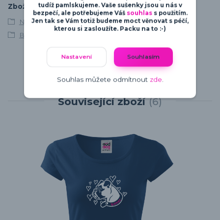
tudíž pamlskujeme. Vaše sušenky jsou u nás v
Zboží zařazeno v kategoriích
bezpečí, ale potřebujeme Váš
souhlas
s použitím.
Jen tak se Vám totiž budeme moct věnovat s péčí,
Německý boxer
kterou si zasloužíte. Packu na to :-)
Boxer
Nastavení
Souhlasím
Souhlas můžete odmítnout
zde
.
Související zboží
6