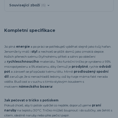
Související zboží
6
Kompletní specifikace
Jsi plná
energie
a po práci se potřebuješ vyběhat stejně jako tvůj hafan.
Jenomže ty máš i
styl
a nechceš se plížit domů jako zmoklá slepice.
Kožich přenech svému čtyřnohému příteli a sáhni po oblečení
z
rychleschnoucího
materiálu. Toto funkční tričko je vyrobeno z 95%
micropolyesteru a 5% elastanu, díky čemuž je
prodyšné
, rychle
odvádí
pot
a zároveň se přizpůsobí tvému tělu. Mírně
prodloužený spodní
díl
zaručuje, že si nenachladíš ledviny, což by tvoje máma fakt nerada
viděla. Buď cool a v suchu s tímto stylovým kouskem s
motivem
německého boxera
!
Jak pečovat o tričko s potiskem
Pokud chceš, aby ti potisk vydržel co nejdéle, doporučujeme
praní
naruby
na teplotu 30°C. Tričko můžeš šoupnout i do sušičky, ale žehlit s
citem, ideálně naruby nebo přes pečicí papír.