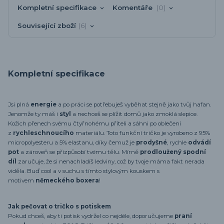
Kompletní specifikace
Komentáře
0
Související zboží
6
Kompletní specifikace
Jsi plná
energie
a po práci se potřebuješ vyběhat stejně jako tvůj hafan.
Jenomže ty máš i
styl
a nechceš se plížit domů jako zmoklá slepice.
Kožich přenech svému čtyřnohému příteli a sáhni po oblečení
z
rychleschnoucího
materiálu. Toto funkční tričko je vyrobeno z 95%
micropolyesteru a 5% elastanu, díky čemuž je
prodyšné
, rychle
odvádí
pot
a zároveň se přizpůsobí tvému tělu. Mírně
prodloužený spodní
díl
zaručuje, že si nenachladíš ledviny, což by tvoje máma fakt nerada
viděla. Buď cool a v suchu s tímto stylovým kouskem s
motivem
německého boxera
!
Jak pečovat o tričko s potiskem
Pokud chceš, aby ti potisk vydržel co nejdéle, doporučujeme
praní