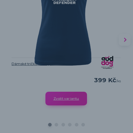
Dámské tričko Intelligent Defender
399 Kč
/
ks
Zvolit variantu