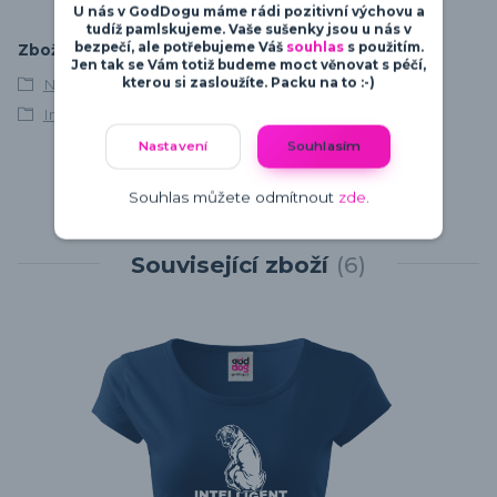
U nás v GodDogu máme rádi pozitivní výchovu a
tudíž pamlskujeme. Vaše sušenky jsou u nás v
bezpečí, ale potřebujeme Váš
souhlas
s použitím.
Zboží zařazeno v kategoriích
Jen tak se Vám totiž budeme moct věnovat s péčí,
kterou si zasloužíte. Packu na to :-)
Německý boxer
Intelligent Defender
Nastavení
Souhlasím
Souhlas můžete odmítnout
zde
.
Související zboží
6