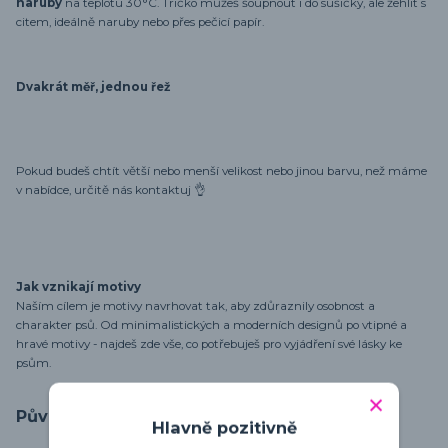
naruby
na teplotu 30°C. Tričko můžeš šoupnout i do sušičky, ale žehlit s
citem, ideálně naruby nebo přes pečicí papír.
Dvakrát měř, jednou řež
Pokud budeš chtít větší nebo menší velikost nebo jinou barvu, než máme
v nabídce, určitě nás kontaktuj 👌
Jak vznikají motivy
Naším cílem je motivy navrhovat tak, aby zdůraznily osobnost a
charakter psů. Od minimalistických a moderních designů po vtipné a
hravé motivy - najdeš zde vše, co potřebuješ pro vyjádření své lásky ke
psům.
Původ zboží
Hlavně pozitivně