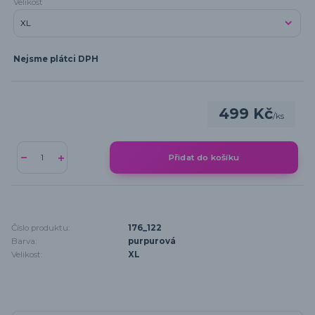
Velikost
Nejsme plátci DPH
499 Kč
/
ks
Přidat do košíku
Číslo produktu:
176_122
Barva:
purpurová
Velikost:
XL