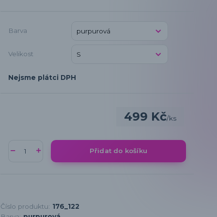
Barva
Velikost
Nejsme plátci DPH
499 Kč
/
ks
Přidat do košíku
Číslo produktu:
176_122
Barva:
purpurová