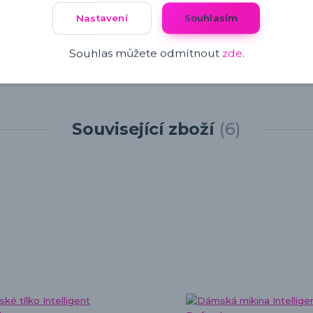
Nastavení
Souhlasím
Souhlas můžete odmítnout
zde
.
Související zboží
6