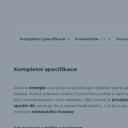
Kompletní specifikace
Komentáře
0
Souvi
Kompletní specifikace
Jsi plná
energie
a po práci se potřebuješ vyběhat stejně j
slepice. Kožich přenech svému čtyřnohému příteli a sáhni
95% micropolyesteru a 5% elastanu, díky čemuž je
prodyš
spodní díl
zaručuje, že si nenachladíš ledviny, což by tvo
motivem
německého boxera
!