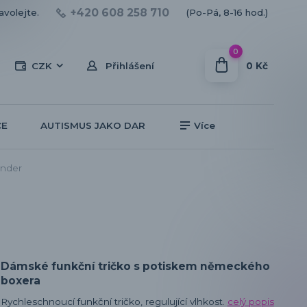
+420 608 258 710
avolejte.
(Po-Pá, 8-16 hod.)
0
0 Kč
CZK
Přihlášení
CE
AUTISMUS JAKO DAR
Více
ender
Dámské funkční tričko s potiskem německého
boxera
Rychleschnoucí funkční tričko, regulující vlhkost.
celý popis