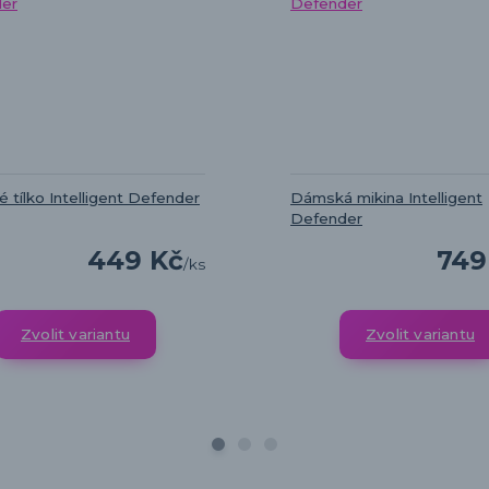
tílko Intelligent Defender
Dámská mikina Intelligent
Defender
449 Kč
749
/
ks
Zvolit variantu
Zvolit variantu