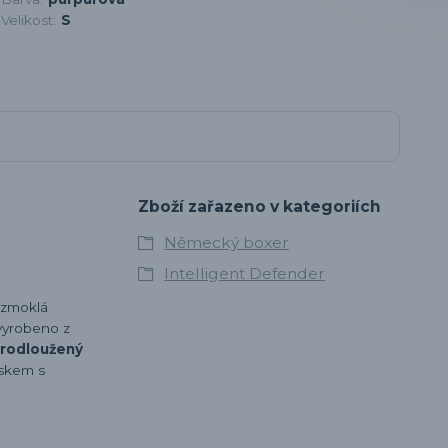
Velikost:
S
Zboží zařazeno v kategoriích
Německý boxer
Intelligent Defender
 zmoklá
 vyrobeno z
rodloužený
uskem s