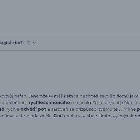
sející zboží
6
ako tvůj hafan. Jenomže ty máš i
styl
a nechceš se plížit domů jako
 po oblečení z
rychleschnoucího
materiálu. Toto funkční tričko je
né
, rychle
odvádí pot
a zároveň se přizpůsobí tvému tělu. Mírně
p
je máma fakt nerada viděla. Buď cool a v suchu s tímto stylovým ko