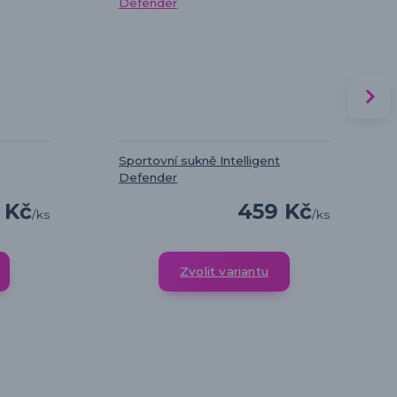
Sportovní sukně Intelligent
Defender
 Kč
459 Kč
/
ks
/
ks
Zvolit variantu