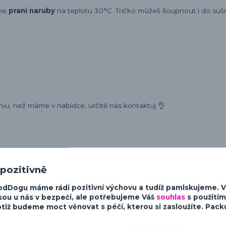
eme
praní naruby
na teplotu 30°C. Tričko můžeš šoupnout i do sušič
rvu, než máme v nabídce, určitě nás kontaktuj 👌
 pozitivně
ost a charakter psů. Od minimalistických a moderních designů po v
sky ke psům.
odDogu máme rádi pozitivní výchovu a tudíž pamlskujeme. 
sou u nás v bezpečí, ale potřebujeme Váš
souhlas
s použitím
tiž budeme moct věnovat s péčí, kterou si zasloužíte. Packu 