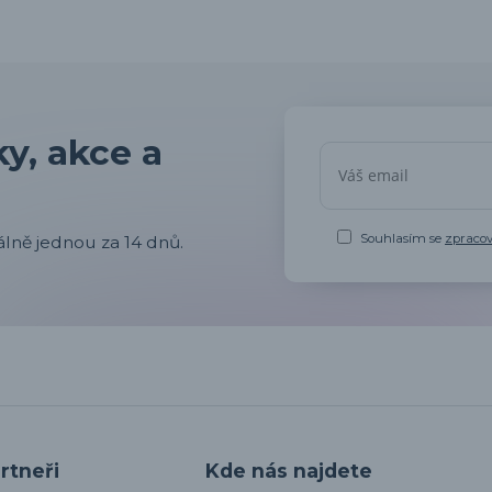
y, akce a
Souhlasím se
zpraco
lně jednou za 14 dnů.
rtneři
Kde nás najdete