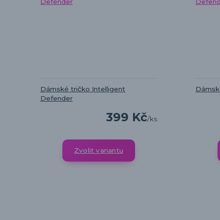
Dámské tričko Intelligent
Dámské 
Defender
399 Kč
/
ks
Zvolit variantu