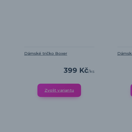
Dámské tričko Boxer
Dámské
399 Kč
/
ks
Zvolit variantu