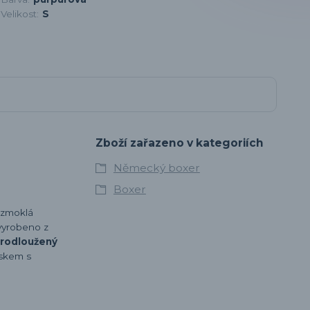
Velikost:
S
Zboží zařazeno v kategoriích
Německý boxer
Boxer
 zmoklá
 vyrobeno z
rodloužený
uskem s