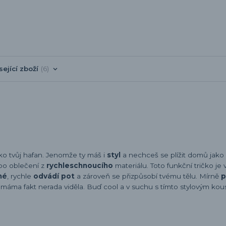
sející zboží
6
ako tvůj hafan. Jenomže ty máš i
styl
a nechceš se plížit domů jako
 po oblečení z
rychleschnoucího
materiálu. Toto funkční tričko je
né
, rychle
odvádí pot
a zároveň se přizpůsobí tvému tělu. Mírně
p
je máma fakt nerada viděla. Buď cool a v suchu s tímto stylovým ko