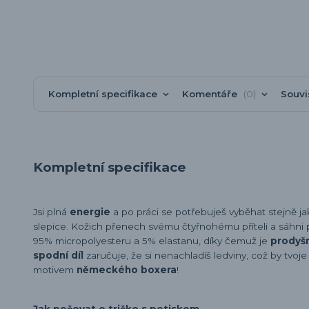
Kompletní specifikace
Komentáře
0
Souvi
Kompletní specifikace
Jsi plná
energie
a po práci se potřebuješ vyběhat stejně j
slepice. Kožich přenech svému čtyřnohému příteli a sáhni
95% micropolyesteru a 5% elastanu, díky čemuž je
prodyš
spodní díl
zaručuje, že si nenachladíš ledviny, což by tvo
motivem
německého boxera
!