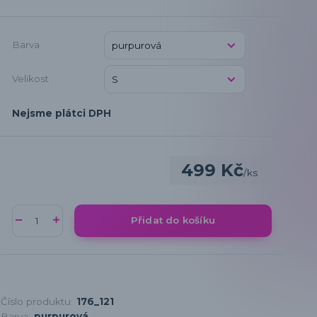
Barva
Velikost
Nejsme plátci DPH
499 Kč
/
ks
Přidat do košíku
Číslo produktu:
176_121
Barva:
purpurová