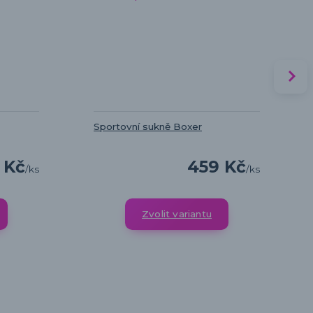
Sportovní sukně Boxer
 Kč
459 Kč
/
ks
/
ks
Zvolit variantu