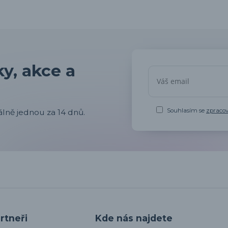
y, akce a
Souhlasím se
zpraco
lně jednou za 14 dnů.
rtneři
Kde nás najdete