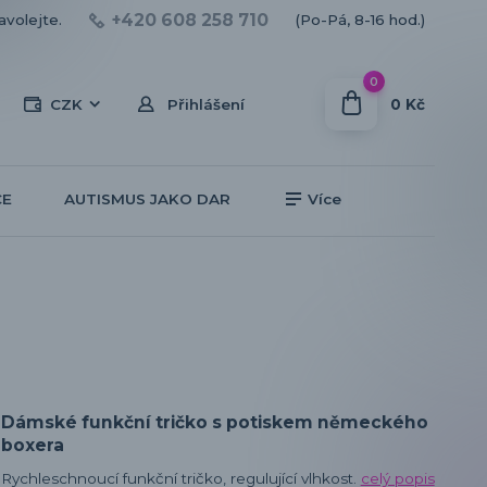
+420 608 258 710
avolejte.
(Po-Pá, 8-16 hod.)
0
0 Kč
CZK
Přihlášení
CE
AUTISMUS JAKO DAR
Více
Dámské funkční tričko s potiskem německého
boxera
Rychleschnoucí funkční tričko, regulující vlhkost.
celý popis