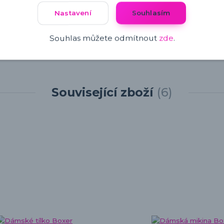
Nastavení
Souhlasím
Souhlas můžete odmítnout
zde
.
Související zboží
6