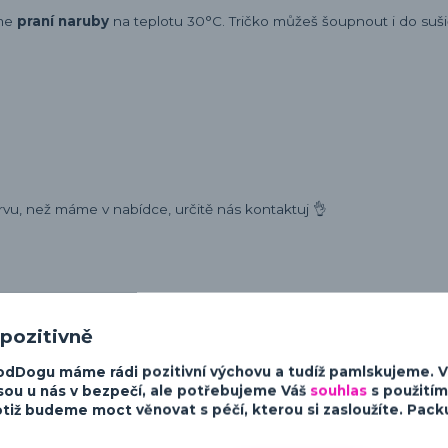
eme
praní naruby
na teplotu 30°C. Tričko můžeš šoupnout i do sušič
rvu, než máme v nabídce, určitě nás kontaktuj 👌
 pozitivně
ost a charakter psů. Od minimalistických a moderních designů po v
sky ke psům.
odDogu máme rádi pozitivní výchovu a tudíž pamlskujeme. 
sou u nás v bezpečí, ale potřebujeme Váš
souhlas
s použitím
tiž budeme moct věnovat s péčí, kterou si zasloužíte. Packu 