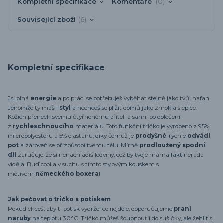
Kompletní specifikace
Komentáře
0
Související zboží
6
Kompletní specifikace
Jsi plná
energie
a po práci se potřebuješ vyběhat stejně jako tvůj hafan.
Jenomže ty máš i
styl
a nechceš se plížit domů jako zmoklá slepice.
Kožich přenech svému čtyřnohému příteli a sáhni po oblečení
z
rychleschnoucího
materiálu. Toto funkční tričko je vyrobeno z 95%
micropolyesteru a 5% elastanu, díky čemuž je
prodyšné
, rychle
odvádí
pot
a zároveň se přizpůsobí tvému tělu. Mírně
prodloužený spodní
díl
zaručuje, že si nenachladíš ledviny, což by tvoje máma fakt nerada
viděla. Buď cool a v suchu s tímto stylovým kouskem s
motivem
německého boxera
!
Jak pečovat o tričko s potiskem
Pokud chceš, aby ti potisk vydržel co nejdéle, doporučujeme
praní
naruby
na teplotu 30°C. Tričko můžeš šoupnout i do sušičky, ale žehlit s