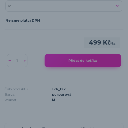
Nejsme plátci DPH
499 Kč
/
ks
Přidat do košíku
Číslo produktu:
176_122
Barva:
purpurová
Velikost:
M