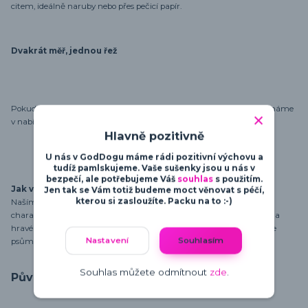
citem, ideálně naruby nebo přes pečicí papír.
Dvakrát měř, jednou řež
Pokud budeš chtít větší nebo menší velikost nebo jinou barvu, než máme
v nabídce, určitě nás kontaktuj 👌
Hlavně pozitivně
U nás v GodDogu máme rádi pozitivní výchovu a
tudíž pamlskujeme. Vaše sušenky jsou u nás v
bezpečí, ale potřebujeme Váš
souhlas
s použitím.
Jak vznikají motivy
Jen tak se Vám totiž budeme moct věnovat s péčí,
kterou si zasloužíte. Packu na to :-)
Naším cílem je motivy navrhovat tak, aby zdůraznily osobnost a
charakter psů. Od minimalistických a moderních designů po vtipné a
hravé motivy - najdeš zde vše, co potřebuješ pro vyjádření své lásky ke
Nastavení
Souhlasím
psům.
Souhlas můžete odmítnout
zde
.
Původ zboží