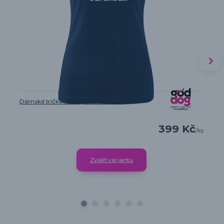
Dámské tričko Intelligent Defender
399 Kč
/
ks
Zvolit variantu