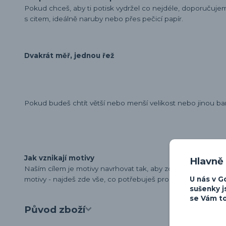
Pokud chceš, aby ti potisk vydržel co nejdéle, doporučuj
s citem, ideálně naruby nebo přes pečicí papír.
Dvakrát měř, jednou řež
Pokud budeš chtít větší nebo menší velikost nebo jinou ba
Jak vznikají motivy
Hlavně
Naším cílem je motivy navrhovat tak, aby zdůraznily osobn
U nás v G
motivy - najdeš zde vše, co potřebuješ pro vyjádření své lá
sušenky j
se Vám to
Původ zboží