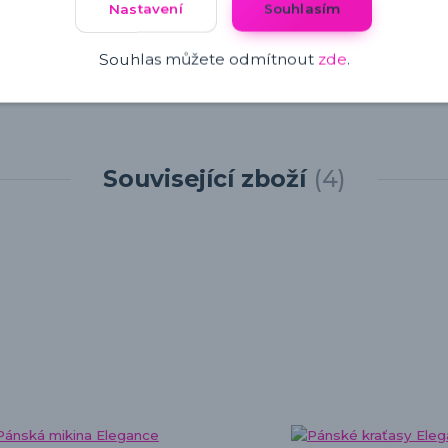
Nastavení
Souhlasím
Souhlas můžete odmítnout
zde
.
Související zboží
4