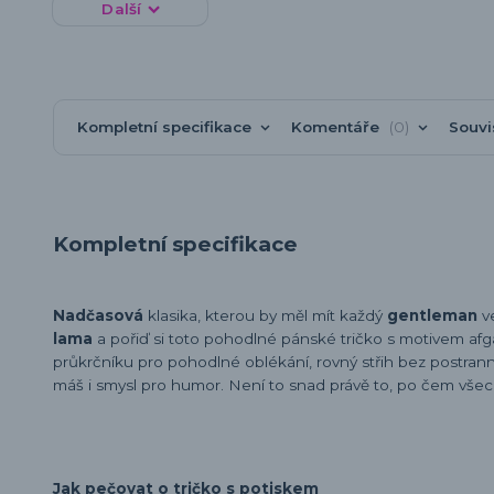
Další
Kompletní specifikace
Komentáře
0
Souvi
Kompletní specifikace
Nadčasová
klasika, kterou by měl mít každý
gentleman
v
lama
a pořiď si toto pohodlné pánské tričko s motivem afg
průkrčníku pro pohodlné oblékání, rovný střih bez postranních
máš i smysl pro humor. Není to snad právě to, po čem vše
Jak pečovat o tričko s potiskem