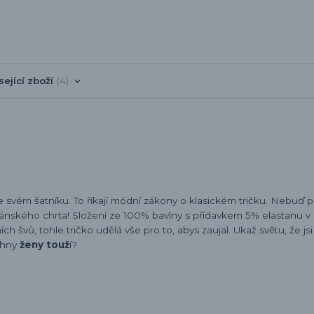
sející zboží
4
e svém šatníku. To říkají módní zákony o klasickém tričku. Nebuď 
ánského chrta! Složení ze 100% bavlny s přídavkem 5% elastanu v 
 švů, tohle tričko udělá vše pro to, abys zaujal. Ukaž světu, že jsi
chny
ženy touž
í?