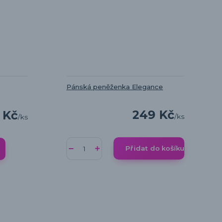
Pánská peněženka Elegance
249 Kč
 Kč
/
ks
/
ks
Přidat do košíku