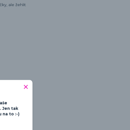
ky, ale žehlit
tipné a hravé
Vaše
. Jen tak
na to :-)