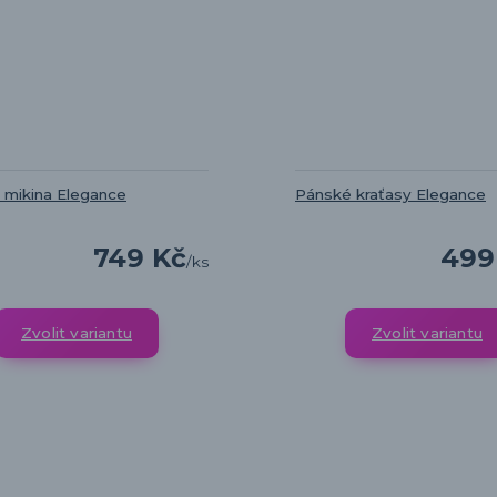
 mikina Elegance
Pánské kraťasy Elegance
749 Kč
499
/
ks
Zvolit variantu
Zvolit variantu