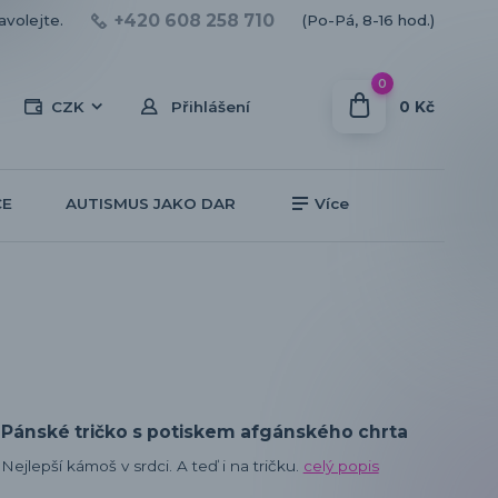
+420 608 258 710
avolejte.
(Po-Pá, 8-16 hod.)
0
0 Kč
CZK
Přihlášení
CE
AUTISMUS JAKO DAR
Více
Pánské tričko s potiskem afgánského chrta
Nejlepší kámoš v srdci. A teď i na tričku.
celý popis