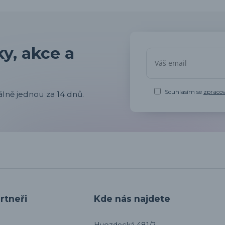
y, akce a
Souhlasím se
zpraco
lně jednou za 14 dnů.
rtneři
Kde nás najdete
Hvozdecká 481/2