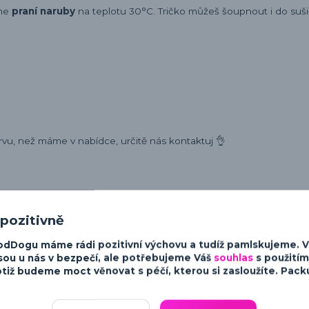
eme
praní naruby
na teplotu 30°C. Tričko můžeš šoupnout i do sušič
rvu, než máme v nabídce, určitě nás kontaktuj 👌
 pozitivně
ost a charakter psů. Od minimalistických a moderních designů po v
odDogu máme rádi pozitivní výchovu a tudíž pamlskujeme. 
sky ke psům.
sou u nás v bezpečí, ale potřebujeme Váš
souhlas
s použitím
tiž budeme moct věnovat s péčí, kterou si zasloužíte. Packu 