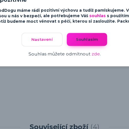
odDogu máme rádi pozitivní výchovu a tudíž pamlskujeme. 
sou u nás v bezpečí, ale potřebujeme Váš
souhlas
s použitím
tiž budeme moct věnovat s péčí, kterou si zasloužíte. Packu 
Nastavení
Souhlasím
Souhlas můžete odmítnout
zde
.
Související zboží
4