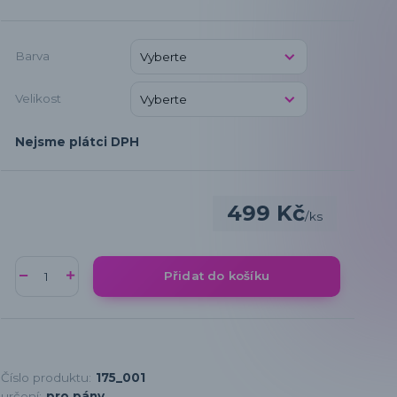
Barva
Velikost
Nejsme plátci DPH
499 Kč
/
ks
Přidat do košíku
Číslo produktu:
175_001
určení:
pro pány