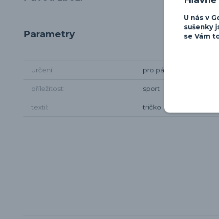
U nás v G
sušenky j
Parametry
se Vám to
určení
pro pány
příležitost
sport
textil
tričko