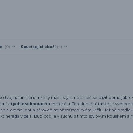
ře
0
Související zboží
4
ko tvůj hafan. Jenomže ty máš i styl a nechceš se plížit domů jako 
čení z
rychleschnoucího
materiálu. Toto funkční tričko je vyrobe
rychle odvádí pot a zároveň se přizpůsobí tvému tělu. Mírně prodl
 fakt nerada viděla. Buď cool a v suchu s tímto stylovým kouskem s