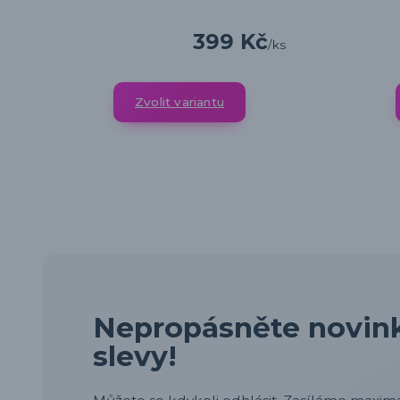
399 Kč
/
ks
Zvolit variantu
Nepropásněte novink
slevy!