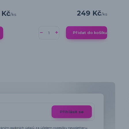
249 Kč
 Kč
/
ks
/
ks
Přidat do košíku
Přihlásit se
váním osobních údajů
za účelem rozesílky newsletteru.