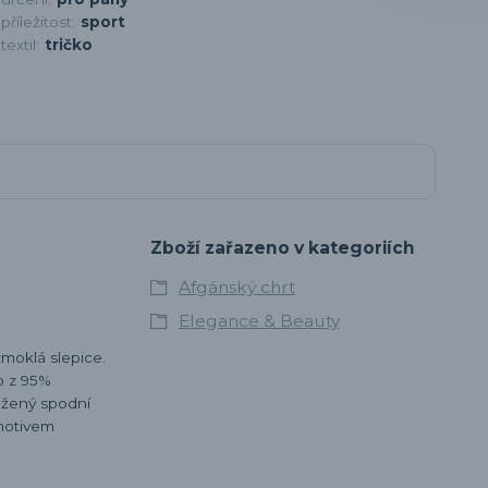
příležitost:
sport
textil:
tričko
Zboží zařazeno v kategoriích
Afgánský chrt
Elegance & Beauty
zmoklá slepice.
no z 95%
oužený spodní
 motivem