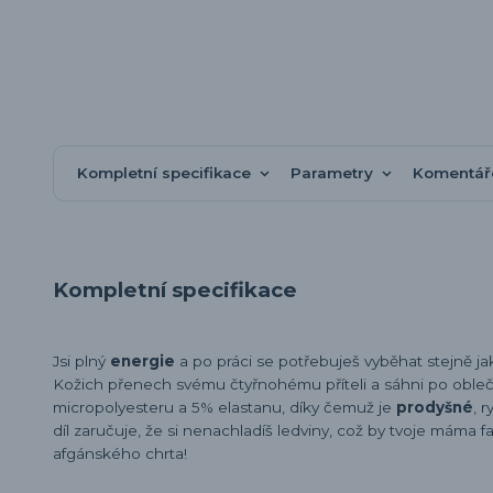
Kompletní specifikace
Parametry
Komentá
Kompletní specifikace
Jsi plný
energie
a po práci se potřebuješ vyběhat stejně ja
Kožich přenech svému čtyřnohému příteli a sáhni po oble
micropolyesteru a 5% elastanu, díky čemuž je
prodyšné
, 
díl zaručuje, že si nenachladíš ledviny, což by tvoje máma
afgánského chrta!