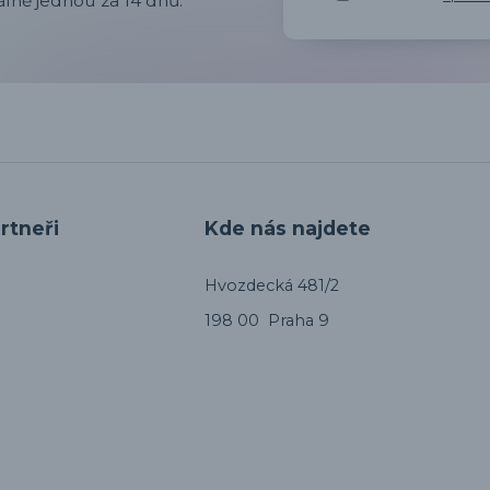
lně jednou za 14 dnů.
rtneři
Kde nás najdete
Hvozdecká 481/2
198 00 Praha 9