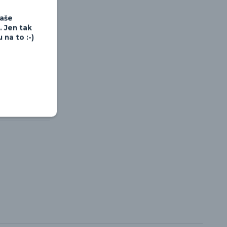
Vaše
. Jen tak
na to :-)