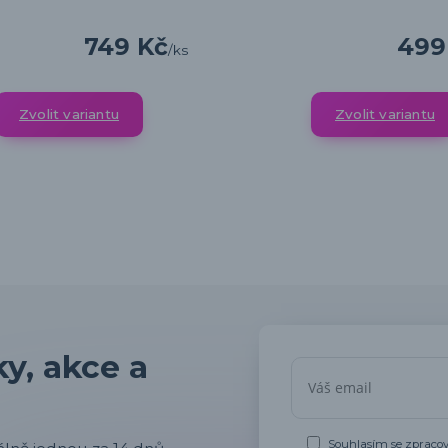
749 Kč
499
/
ks
Zvolit variantu
Zvolit variantu
y, akce a
Souhlasím se
zpraco