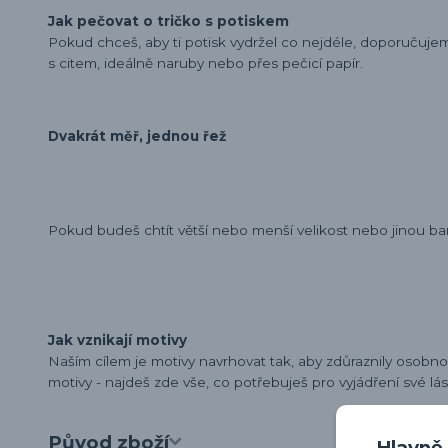
Jak pečovat o tričko s potiskem
Pokud chceš, aby ti potisk vydržel co nejdéle, doporučuj
s citem, ideálně naruby nebo přes pečicí papír.
Dvakrát měř, jednou řež
Pokud budeš chtít větší nebo menší velikost nebo jinou ba
Jak vznikají motivy
Naším cílem je motivy navrhovat tak, aby zdůraznily osobn
motivy - najdeš zde vše, co potřebuješ pro vyjádření své lá
Původ zboží
Hlavně