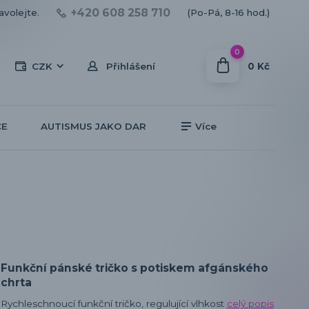
+420 608 258 710
avolejte.
(Po-Pá, 8-16 hod.)
0
0 Kč
CZK
Přihlášení
CE
AUTISMUS JAKO DAR
Více
Funkční pánské tričko s potiskem afgánského
chrta
Rychleschnoucí funkční tričko, regulující vlhkost
celý popis