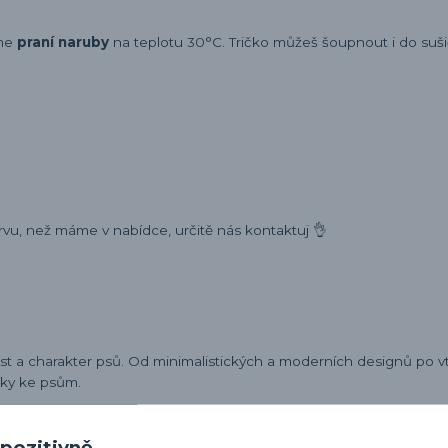
eme
praní naruby
na teplotu 30°C. Tričko můžeš šoupnout i do sušič
rvu, než máme v nabídce, určitě nás kontaktuj 👌
ost a charakter psů. Od minimalistických a moderních designů po v
sky ke psům.
 pozitivně