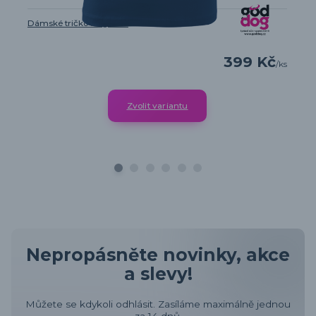
Dámské tričko Elegance
399 Kč
/
ks
Zvolit variantu
Nepropásněte novinky, akce
a slevy!
Můžete se kdykoli odhlásit. Zasíláme maximálně jednou
za 14 dnů.