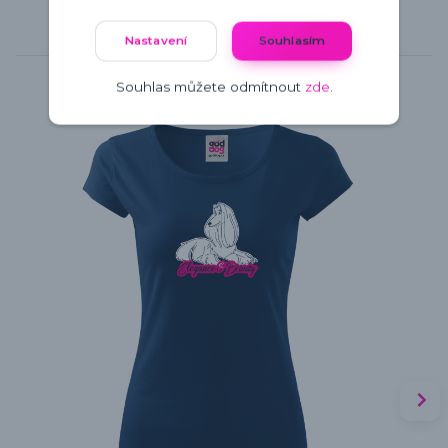
Nastavení
Souhlasím
Související zboží
6
Souhlas můžete odmítnout
zde
.