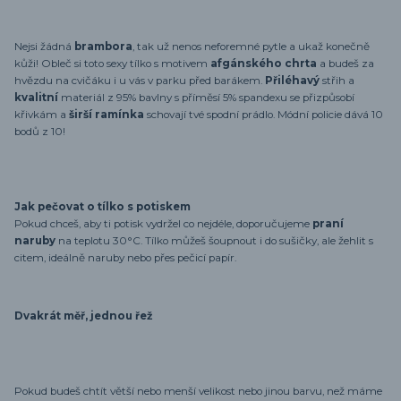
Nejsi žádná
brambora
, tak už nenos neforemné pytle a ukaž konečně
kůži! Obleč si toto sexy tílko s motivem
afgánského chrta
a budeš za
hvězdu na cvičáku i u vás v parku před barákem.
Přiléhavý
střih a
kvalitní
materiál z 95% bavlny s příměsí 5% spandexu se přizpůsobí
křivkám a
širší ramínka
schovají tvé spodní prádlo. Módní policie dává 10
bodů z 10!
Jak pečovat o tílko s potiskem
Pokud chceš, aby ti potisk vydržel co nejdéle, doporučujeme
praní
naruby
na teplotu 30°C. Tílko můžeš šoupnout i do sušičky, ale žehlit s
citem, ideálně naruby nebo přes pečicí papír.
Dvakrát měř, jednou řež
Pokud budeš chtít větší nebo menší velikost nebo jinou barvu, než máme