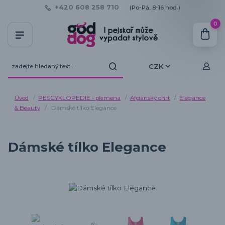
+420 608 258 710
(Po-Pá, 8-16 hod.)
0
CZK
Úvod
PESCYKLOPEDIE - plemena
Afgánský chrt
Elegance
& Beauty
Dámské tílko Elegance
Dámské tílko Elegance