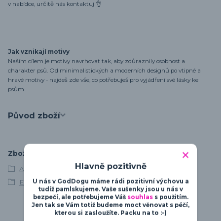
v nabídce, určitě nás kontaktuj 👌
Jak vznikají motivy
Naším cílem je motivy navrhovat tak, aby zdůraznily osobnost a
charakter psů. Od minimalistických a moderních designů po vtipné a
hravé motivy - najdeš zde vše, co potřebuješ pro vyjádření své lásky ke
psům.
Původ zboží
Zboží zařazeno v kategoriích
Hlavně pozitivně
Afgánský chrt
Elegance & Beauty
U nás v GodDogu máme rádi pozitivní výchovu a
tudíž pamlskujeme. Vaše sušenky jsou u nás v
bezpečí, ale potřebujeme Váš
souhlas
s použitím.
Jen tak se Vám totiž budeme moct věnovat s péčí,
kterou si zasloužíte. Packu na to :-)