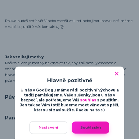
Pokud budeš chtít větší nebo menší velikost nebo jinou barvu, než máme
v nabídce, určitě nás kontaktuj 👌
Jak vznikají motivy
Naším cílem je motivy navrhovat tak, aby zdůraznily osobnost a
charakter psů. Od minimalistických a moderních designů po vtipné a
hravé motivy - najdeš zde vše, co potřebuješ pro vyjádření své lásky ke
Hlavně pozitivně
psům.
U nás v GodDogu máme rádi pozitivní výchovu a
tudíž pamlskujeme. Vaše sušenky jsou u nás v
Původ zboží
bezpečí, ale potřebujeme Váš
souhlas
s použitím.
Jen tak se Vám totiž budeme moct věnovat s péčí,
kterou si zasloužíte. Packu na to :-)
Parametry
Nastavení
Souhlasím