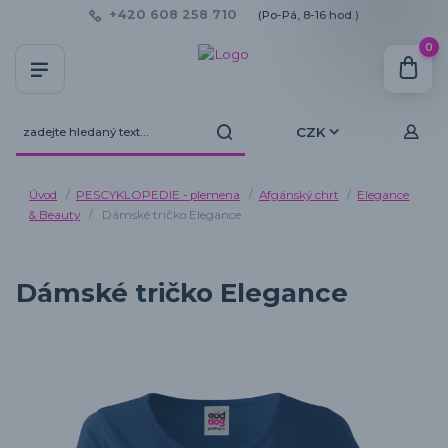
+420 608 258 710
(Po-Pá, 8-16 hod.)
0
CZK
Úvod
PESCYKLOPEDIE - plemena
Afgánský chrt
Elegance
& Beauty
Dámské tričko Elegance
Dámské tričko Elegance