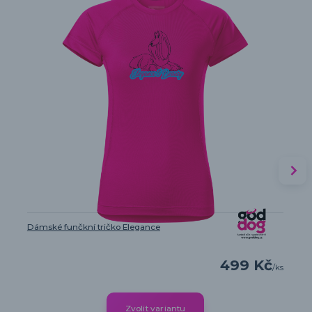
Dámské funčkní tričko Elegance
499 Kč
/
ks
Zvolit variantu