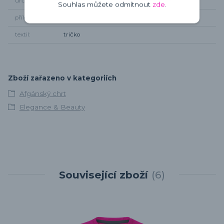
určení
pro dámy
Souhlas můžete odmítnout
zde
.
příležitost
kamkoliv
textil
tričko
Zboží zařazeno v kategoriích
Afgánský chrt
Elegance & Beauty
Související zboží
6