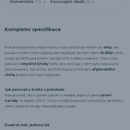
Komentáře
0
Související zboží
6
Kompletní specifikace
Pokud tě sportovní móda trochu nudí a toužíš po něčem víc
sexy
, tak
koukej na toto tričko! Vypadá jako obyčejné, ale není. Velmi
krátký
rukáv,
kulatý průstřih pod krkem, volnější střih a délka k bokům - toto tričko
zdůrazní
smyslné křivky
tvého těla, aniž bys v něm byla nasoukaná
jako housenka. Toto tričko ze 100% bavlny s motivem
afgánského
chrta
budeš chtít nosit každý den.
Jak pečovat o tričko s potiskem
Pokud chceš, aby ti potisk vydržel co nejdéle, doporučujeme
praní
naruby
na teplotu 30°C. Tričko můžeš šoupnout i do sušičky, ale žehlit s
citem, ideálně naruby nebo přes pečicí papír.
Dvakrát měř, jednou řež