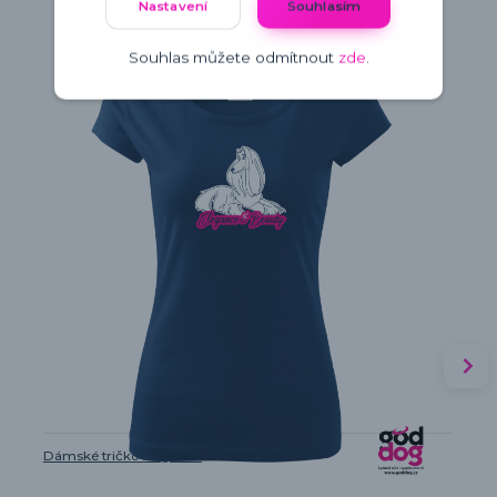
Nastavení
Souhlasím
Souhlas můžete odmítnout
zde
.
Dámské tričko Elegance