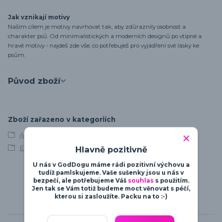
Jak vznikají motivy
Naším cílem je motivy navrhovat tak, aby zdůraznily osobnost a
charakter psů. Od minimalistických a moderních designů po vtipné a
hravé motivy - najdeš zde vše, co potřebuješ pro vyjádření své lásky ke
psům.
Původ zboží
Zboží zařazeno v kategoriích
Afgánský chrt
Elegance & Beauty
Hlavně pozitivně
U nás v GodDogu máme rádi pozitivní výchovu a
tudíž pamlskujeme. Vaše sušenky jsou u nás v
bezpečí, ale potřebujeme Váš
souhlas
s použitím.
Jen tak se Vám totiž budeme moct věnovat s péčí,
kterou si zasloužíte. Packu na to :-)
Související zboží
5