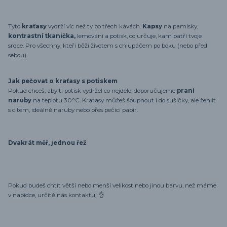
Tyto
kraťasy
vydrží víc než ty po třech kávách.
Kapsy
na pamlsky,
kontrastní tkanička,
lemování a potisk, co určuje, kam patří tvoje
srdce. Pro všechny, kteří běží životem s chlupáčem po boku (nebo před
sebou).
Jak pečovat o kraťasy s potiskem
Pokud chceš, aby ti potisk vydržel co nejdéle, doporučujeme
praní
naruby
na teplotu 30°C. Kraťasy můžeš šoupnout i do sušičky, ale žehlit
s citem, ideálně naruby nebo přes pečicí papír.
Dvakrát měř, jednou řež
Pokud budeš chtít větší nebo menší velikost nebo jinou barvu, než máme
v nabídce, určitě nás kontaktuj 👌