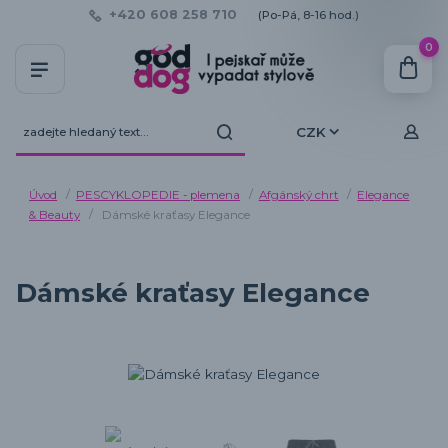
+420 608 258 710
(Po-Pá, 8-16 hod.)
0
CZK
Úvod
PESCYKLOPEDIE - plemena
Afgánský chrt
Elegance
& Beauty
Dámské kraťasy Elegance
Dámské kraťasy Elegance