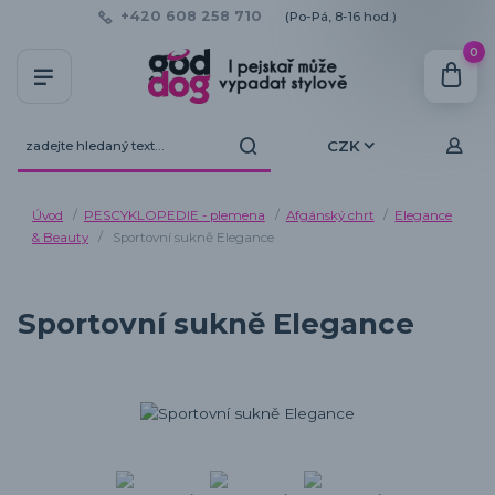
+420 608 258 710
(Po-Pá, 8-16 hod.)
0
CZK
Úvod
PESCYKLOPEDIE - plemena
Afgánský chrt
Elegance
& Beauty
Sportovní sukně Elegance
Sportovní sukně Elegance