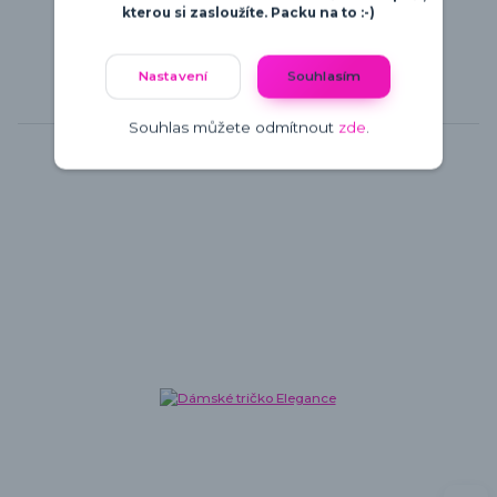
kterou si zasloužíte. Packu na to :-)
Nastavení
Souhlasím
Související zboží
6
Souhlas můžete odmítnout
zde
.