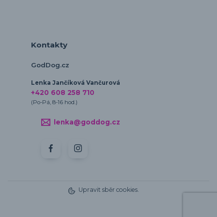
Kontakty
GodDog.cz
Lenka Jančíková Vančurová
+420 608 258 710
(Po-Pá, 8-16 hod.)
lenka@goddog.cz
Upravit sběr cookies.
Vytvořeno na
Eshop-rychle.cz