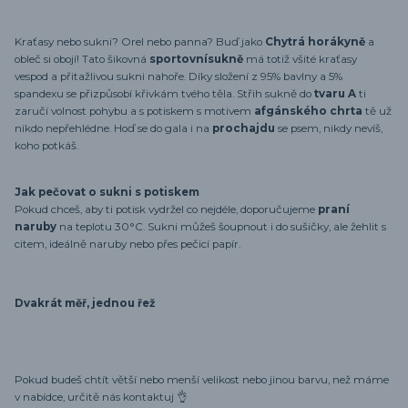
Kraťasy nebo sukni? Orel nebo panna? Buď jako
Chytrá horákyně
a
obleč si obojí! Tato šikovná
sportovní
sukně
má totiž všité kraťasy
vespod a přitažlivou sukni nahoře. Díky složení z 95% bavlny a 5%
spandexu se přizpůsobí křivkám tvého těla. Střih sukně do
tvaru A
ti
zaručí volnost pohybu a s potiskem s motivem
afgánského chrta
tě už
nikdo nepřehlédne. Hoď se do gala i na
prochajdu
se psem, nikdy nevíš,
koho potkáš.
Jak pečovat o sukni s potiskem
Pokud chceš, aby ti potisk vydržel co nejdéle, doporučujeme
praní
naruby
na teplotu 30°C. Sukni můžeš šoupnout i do sušičky, ale žehlit s
citem, ideálně naruby nebo přes pečicí papír.
Dvakrát měř, jednou řež
Pokud budeš chtít větší nebo menší velikost nebo jinou barvu, než máme
v nabídce, určitě nás kontaktuj 👌