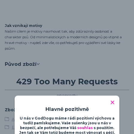
Jak vznikají motivy
Naším cílem je motivy navrhovat tak, aby zdůraznily osobnost a
charakter psů. Od minimalistických a moderních designů po vtipné a
hravé motivy - najdeš zde vše, co potřebuješ pro vyjádření své lásky ke
psům.
Původ zboží
429 Too Many Requests
openresty
Hlavně pozitivně
Zboží zařazeno v kategoriích
U nás v GodDogu máme rádi pozitivní výchovu a
Afgánský chrt
tudíž pamlskujeme. Vaše sušenky jsou u nás v
Elegance & Beauty
bezpečí, ale potřebujeme Váš
souhlas
s použitím.
Jen tak se Vám totiž budeme moct věnovat s péčí,