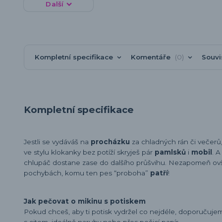
Další
Kompletní specifikace
Komentáře
0
Souvi
Kompletní specifikace
Jestli se vydáváš na
procházku
za chladných rán či večerů
ve stylu klokanky bez potíží skryješ pár
pamlsků
i
mobil
. 
chlupáč dostane zase do dalšího průšvihu. Nezapomeň ovš
pochybách, komu ten pes “proboha”
patří
!
Jak pečovat o mikinu s potiskem
Pokud chceš, aby ti potisk vydržel co nejdéle, doporučuj