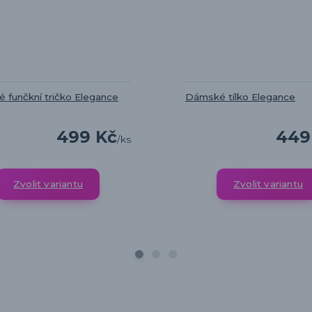
 funčkní tričko Elegance
Dámské tílko Elegance
499 Kč
449
/
ks
Zvolit variantu
Zvolit variantu