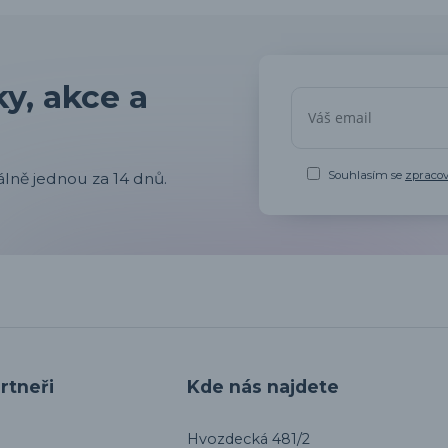
y, akce a
Souhlasím se
zpraco
lně jednou za 14 dnů.
rtneři
Kde nás najdete
Hvozdecká 481/2