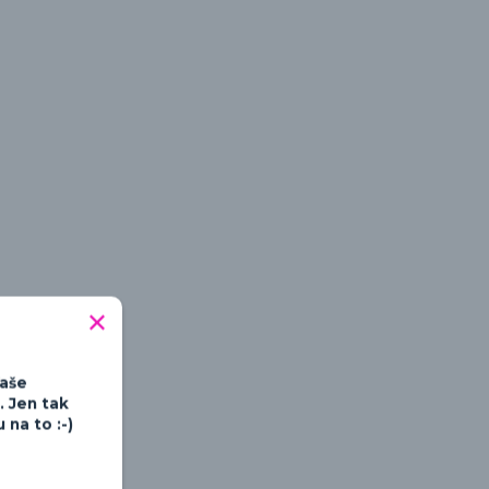
tipné a hravé
Vaše
. Jen tak
na to :-)