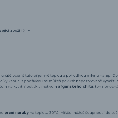
sející zboží
6
, určitě oceníš tuto příjemně teplou a pohodlnou mikinu na zip. D
A díky kapuci s podšívkou se můžeš pokusit nepozorovaně vypařit, a
em na kvalitní potisk s motivem
afgánského chrta
, ten nenech
eme
praní naruby
na teplotu 30°C. Mikču můžeš šoupnout i do sušič