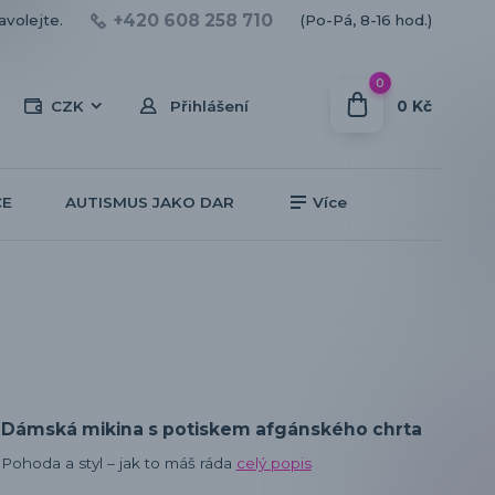
+420 608 258 710
avolejte.
(Po-Pá, 8-16 hod.)
0
0 Kč
CZK
Přihlášení
CE
AUTISMUS JAKO DAR
Více
Dámská mikina s potiskem afgánského chrta
Pohoda a styl – jak to máš ráda
celý popis