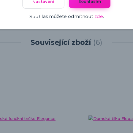
Nastavení
Souhlasím
Souhlas můžete odmítnout
zde
.
Související zboží
6