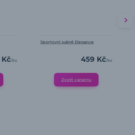
Sportovní sukně Elegance
 Kč
459 Kč
/
ks
/
ks
Zvolit variantu