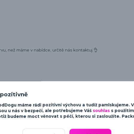
rvu, než máme v nabídce, určitě nás kontaktuj 👌
ost a charakter psů. Od minimalistických a moderních designů po v
 pozitivně
sky ke psům.
odDogu máme rádi pozitivní výchovu a tudíž pamlskujeme. 
sou u nás v bezpečí, ale potřebujeme Váš
souhlas
s použitím
tiž budeme moct věnovat s péčí, kterou si zasloužíte. Packu 