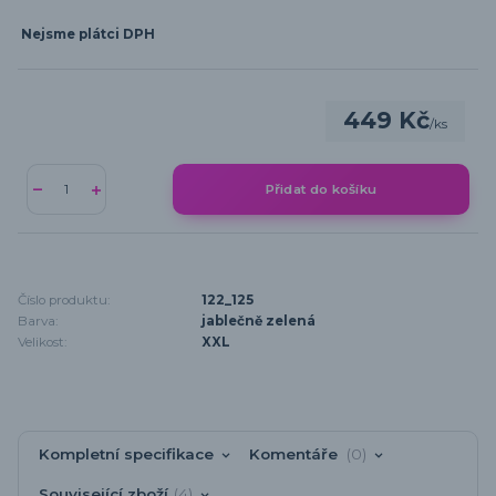
Nejsme plátci DPH
449 Kč
/
ks
Přidat do košíku
Číslo produktu:
122_125
Barva:
jablečně zelená
Velikost:
XXL
Kompletní specifikace
Komentáře
0
Související zboží
4