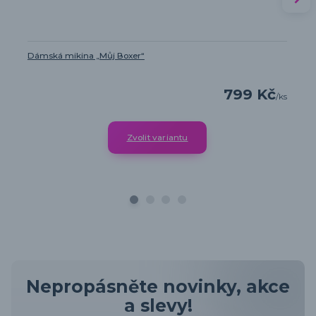
Dámská mikina „Můj Boxer“
799 Kč
/
ks
Zvolit variantu
Nepropásněte novinky, akce
a slevy!