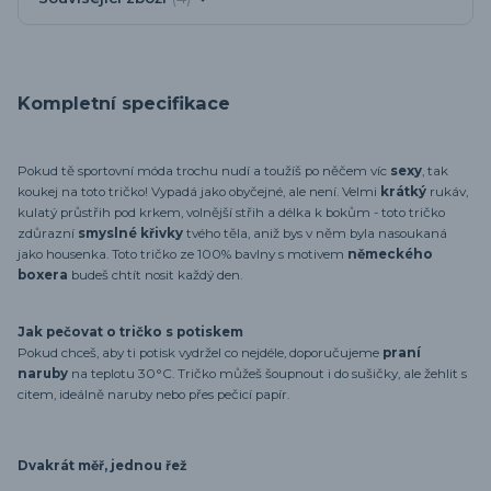
Kompletní specifikace
Pokud tě sportovní móda trochu nudí a toužíš po něčem víc
sexy
, tak
koukej na toto tričko! Vypadá jako obyčejné, ale není. Velmi
krátký
rukáv,
kulatý průstřih pod krkem, volnější střih a délka k bokům - toto tričko
zdůrazní
smyslné křivky
tvého těla, aniž bys v něm byla nasoukaná
jako housenka. Toto tričko ze 100% bavlny s motivem
německého
boxera
budeš chtít nosit každý den.
Jak pečovat o tričko s potiskem
Pokud chceš, aby ti potisk vydržel co nejdéle, doporučujeme
praní
naruby
na teplotu 30°C. Tričko můžeš šoupnout i do sušičky, ale žehlit s
citem, ideálně naruby nebo přes pečicí papír.
Dvakrát měř, jednou řež