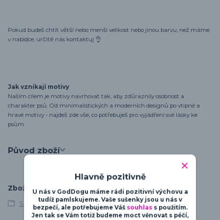
Pokud budeš chtít větší nebo menší velikost nebo jinou barvu, než máme
v nabídce, určitě nás kontaktuj 👌
Jak vznikají motivy
Naším cílem je motivy navrhovat tak, aby zdůraznily osobnost a
charakter psů. Od minimalistických a moderních designů po vtipné a
hravé motivy - najdeš zde vše, co potřebuješ pro vyjádření své lásky ke
psům.
Původ zboží
Hlavně pozitivně
Zboží zařazeno v kategoriích
U nás v GodDogu máme rádi pozitivní výchovu a
tudíž pamlskujeme. Vaše sušenky jsou u nás v
S vlastním textem
bezpečí, ale potřebujeme Váš
souhlas
s použitím.
Jen tak se Vám totiž budeme moct věnovat s péčí,