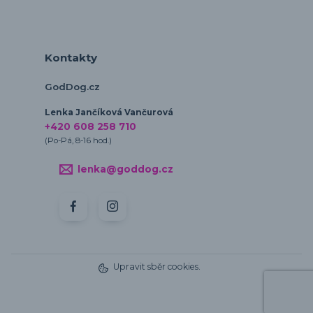
Kontakty
GodDog.cz
Lenka Jančíková Vančurová
+420 608 258 710
(Po-Pá, 8-16 hod.)
lenka@goddog.cz
Upravit sběr cookies.
Vytvořeno na
Eshop-rychle.cz