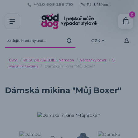
+420 608 258 710
(Po-Pá, 8-16 hod.)
0
CZK
Úvod
PESCYKLOPEDIE - plemena
Německý boxer
S
vlastním textem
Dámská mikina "Můj Boxer"
Dámská mikina "Můj Boxer"