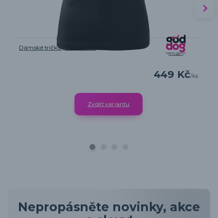
Dámské tričko „Můj Boxer“
449 Kč
/
ks
Zvolit variantu
Nepropásněte novinky, akce