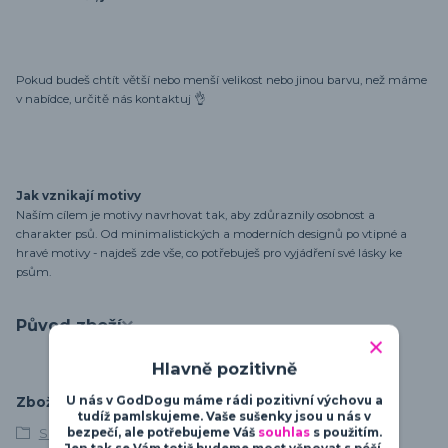
Pokud budeš chtít větší nebo menší velikost nebo jinou barvu, než máme
v nabídce, určitě nás kontaktuj 👌
Jak vznikají motivy
Naším cílem je motivy navrhovat tak, aby zdůraznily osobnost a
charakter psů. Od minimalistických a moderních designů po vtipné a
hravé motivy - najdeš zde vše, co potřebuješ pro vyjádření své lásky ke
psům.
Původ zboží
Hlavně pozitivně
U nás v GodDogu máme rádi pozitivní výchovu a
Zboží zařazeno v kategoriích
tudíž pamlskujeme. Vaše sušenky jsou u nás v
bezpečí, ale potřebujeme Váš
souhlas
s použitím.
S vlastním textem