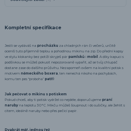
Kompletní specifikace
Jestli se vydáváš na
procházku
za chladných rán či večerů, určitě
oceníš tuto příjemně teplou a pohodlnou mikinu na zip. Do přední kapsy
ve stylu klokanky bez potíží skryješ pár
pamlsků
i
mobil
. A díky kapuci s
podšívkou se můžeš pokusit nepozorovaně vypařit, až se tvůj chlupáč
dostane zase do dalšího průšvihu. Nezapomeň ovšem na kvalitní potisk s
motivem
německého boxera
, ten nenechá nikoho na pochybách,
komu ten pes “proboha”
patří
!
Jak pečovat o mikinu s potiskem
Pokud chceš, aby ti potisk vydržel co nejdéle, doporučujeme
praní
naruby
na teplotu 30°C. Mikču můžeš šoupnout i do sušičky, ale žehlit s
citem, ideálně naruby nebo přes pečicí papír.
Dvakrát měř, jednou řež