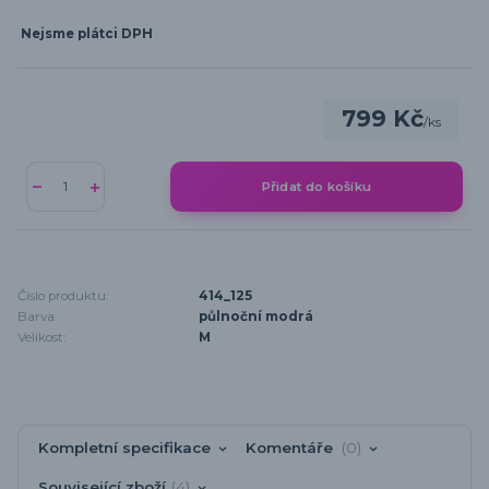
Nejsme plátci DPH
799 Kč
/
ks
Přidat do košíku
Číslo produktu:
414_125
Barva:
půlnoční modrá
Velikost:
M
Kompletní specifikace
Komentáře
0
Související zboží
4