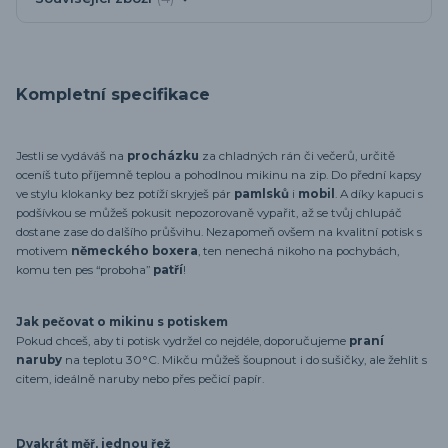
Kompletní specifikace
Jestli se vydáváš na
procházku
za chladných rán či večerů, určitě
oceníš tuto příjemně teplou a pohodlnou mikinu na zip. Do přední kapsy
ve stylu klokanky bez potíží skryješ pár
pamlsků
i
mobil
. A díky kapuci s
podšívkou se můžeš pokusit nepozorovaně vypařit, až se tvůj chlupáč
dostane zase do dalšího průšvihu. Nezapomeň ovšem na kvalitní potisk s
motivem
německého boxera
, ten nenechá nikoho na pochybách,
komu ten pes “proboha”
patří
!
Jak pečovat o mikinu s potiskem
Pokud chceš, aby ti potisk vydržel co nejdéle, doporučujeme
praní
naruby
na teplotu 30°C. Mikču můžeš šoupnout i do sušičky, ale žehlit s
citem, ideálně naruby nebo přes pečicí papír.
Dvakrát měř, jednou řež