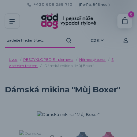
+420 608 258 710
(Po-Pá, 8-16 hod.)
0
CZK
Úvod
PESCYKLOPEDIE - plemena
Německý boxer
S
vlastním textem
Dámská mikina "Můj Boxer"
Dámská mikina "Můj Boxer"