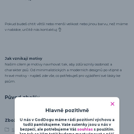
Pokud budeš chtít větší nebo menší velikost nebo jinou barvu, než máme
v nabídce, určitě nás kontaktuj 👌
Jak vznikají motivy
Naším cílem je motivy navrhovat tak, aby zdůraznily osobnost a
charakter psů. Od minimalistických a moderních designů po vtipné a
hravé motivy - najdeš zde vše, co potřebuješ pro vyjádření své lásky ke
psům.
Původ zboží
Hlavně pozitivně
U nás v GodDogu máme rádi pozitivní výchovu a
Zboží zařazeno v kategoriích
tudíž pamlskujeme. Vaše sušenky jsou u nás v
bezpečí, ale potřebujeme Váš
souhlas
s použitím.
S vlastním textem