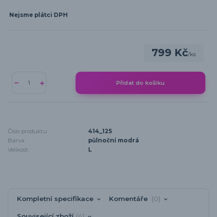
Nejsme plátci DPH
799 Kč
/
ks
Přidat do košíku
Číslo produktu:
414_125
Barva:
půlnoční modrá
Velikost:
L
Kompletní specifikace
Komentáře
0
Související zboží
4