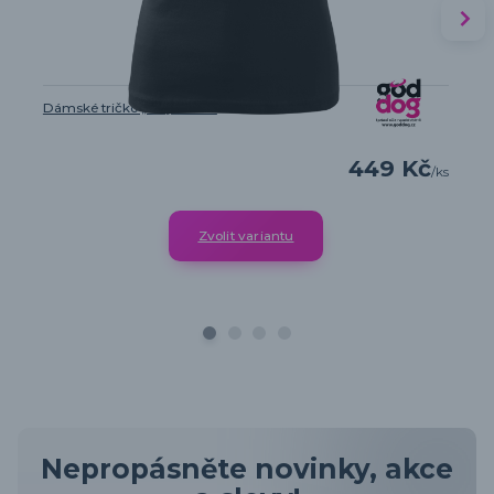
Dámské tričko „Můj Boxer“
449 Kč
/
ks
Zvolit variantu
Nepropásněte novinky, akce