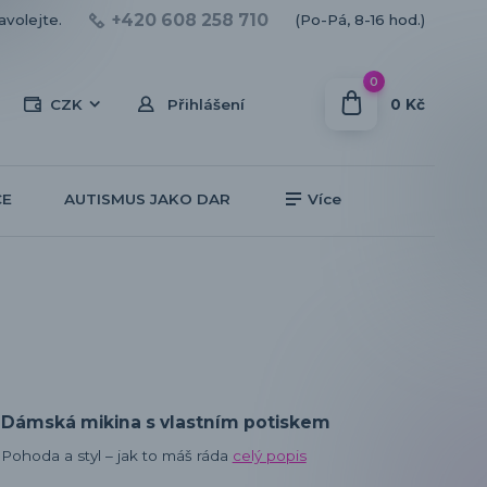
+420 608 258 710
avolejte.
(Po-Pá, 8-16 hod.)
0
0 Kč
CZK
Přihlášení
CE
AUTISMUS JAKO DAR
Více
Dámská mikina s vlastním potiskem
Pohoda a styl – jak to máš ráda
celý popis