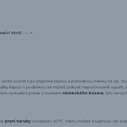
sející zboží
4
, určitě oceníš tuto příjemně teplou a pohodlnou mikinu na zip. D
A díky kapuci s podšívkou se můžeš pokusit nepozorovaně vypařit, a
em na kvalitní potisk s motivem
německého boxera
, ten nenec
eme
praní naruby
na teplotu 30°C. Mikču můžeš šoupnout i do sušič