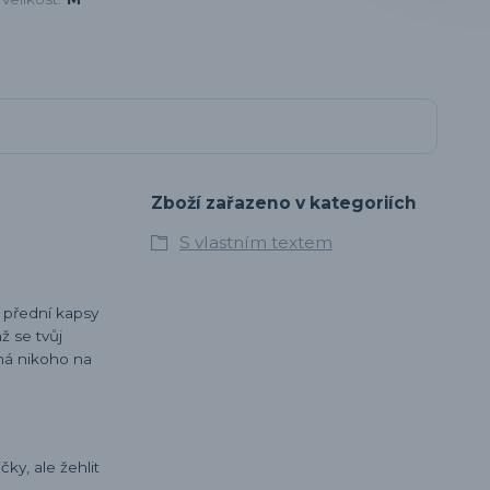
Zboží zařazeno v kategoriích
S vlastním textem
o přední kapsy
ž se tvůj
há nikoho na
ky, ale žehlit