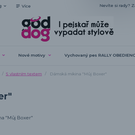
Nevíte si rady? Z
g
Více
Nové motivy
Vychovaný pes RALLY OBEDIEN
S vlastním textem
Dámská mikina "Můj Boxer"
er"