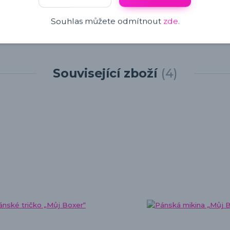
Souhlas můžete odmítnout
zde
.
Související zboží
4