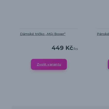
Dámské tričko „Můj Boxer“
Pánské
449 Kč
/
ks
Zvolit variantu