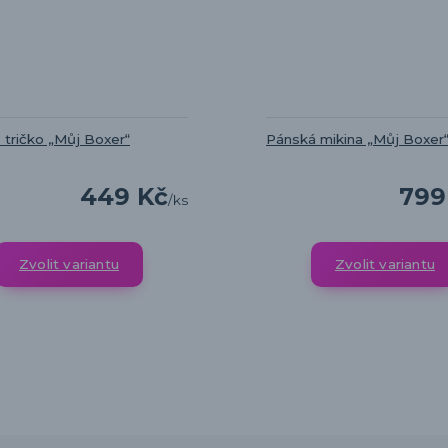
 tričko „Můj Boxer“
Pánská mikina „Můj Boxer
449 Kč
799
/
ks
Zvolit variantu
Zvolit variantu