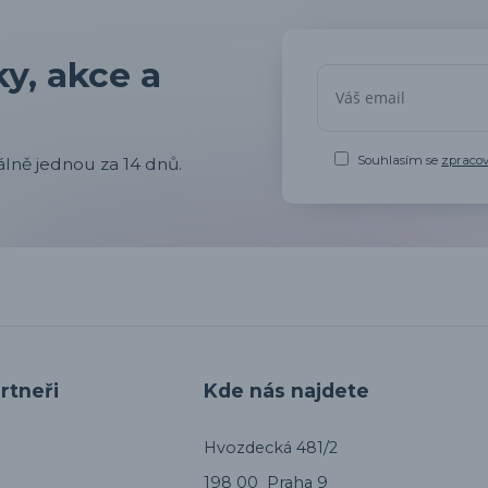
y, akce a
Souhlasím se
zpraco
lně jednou za 14 dnů.
rtneři
Kde nás najdete
Hvozdecká 481/2
198 00 Praha 9