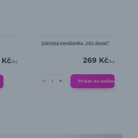
“
Dámská peněženka „Můj Boxer“
269 Kč
 Kč
/
ks
/
ks
Přidat do košíku