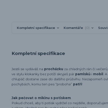
Kompletní specifikace
Komentáře
0
Souvi
Kompletní specifikace
Jestli se vydáváš na
procházku
za chladných rán či večerů
ve stylu klokanky bez potíží skryješ pár
pamlsků
i
mobil
. 
chlupáč dostane zase do dalšího průšvihu. Nezapomeň ovš
pochybách, komu ten pes “proboha”
patří
!
Jak pečovat o mikinu s potiskem
Pokud chceš, aby ti potisk vydržel co nejdéle, doporučuj