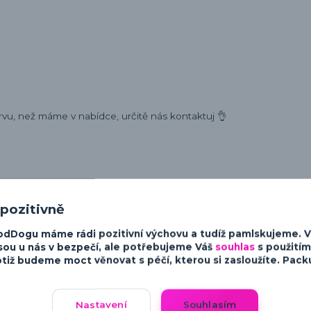
rvu, než máme v nabídce, určitě nás kontaktuj 👌
 pozitivně
ost a charakter psů. Od minimalistických a moderních designů po v
sky ke psům.
odDogu máme rádi pozitivní výchovu a tudíž pamlskujeme. 
sou u nás v bezpečí, ale potřebujeme Váš
souhlas
s použitím
tiž budeme moct věnovat s péčí, kterou si zasloužíte. Packu 
Nastavení
Souhlasím