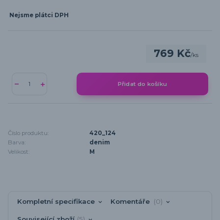
Nejsme plátci DPH
769 Kč
/
ks
Přidat do košíku
Číslo produktu:
420_124
Barva:
denim
Velikost:
M
Kompletní specifikace
Komentáře
0
Související zboží
5