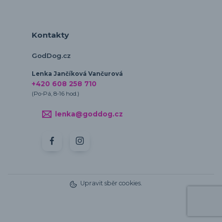
Kontakty
GodDog.cz
Lenka Jančíková Vančurová
+420 608 258 710
(Po-Pá, 8-16 hod.)
lenka@goddog.cz
Upravit sběr cookies.
Vytvořeno na
Eshop-rychle.cz