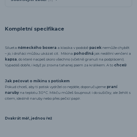
Kompletní specifikace
Silueta
německého boxera
a klasika v podobě
pacek
nemůže chybět
– jo, i drsňáci můžou ukázat cit. Mikina
pohodlná
jak nedělní venčení a
kapsa
, do které nacpeš skoro všechno (včetně granulí na podplácení).
Vypadáš dobře, i když jsi zrovna tahanej psem za králíkem. A to
chceš
!
Jak pečovat o mikinu s potiskem
Pokud chceš, aby ti potisk vydržel co nejdéle, doporučujeme
praní
naruby
na teplotu 30°C. Mikču můžeš šoupnout i do sušičky, ale žehlit s
citem, ideálně naruby nebo přes pečicí papír.
Dvakrát měř, jednou řež