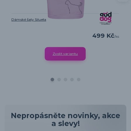
Dámské šaty Silueta
499 Kč
/
ks
Zvolit variantu
Nepropásněte novinky, akce
a slevy!