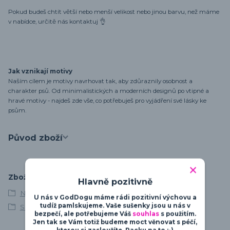
Pokud budeš chtít větší nebo menší velikost nebo jinou barvu, než máme
v nabídce, určitě nás kontaktuj 👌
Jak vznikají motivy
Naším cílem je motivy navrhovat tak, aby zdůraznily osobnost a
charakter psů. Od minimalistických a moderních designů po vtipné a
hravé motivy - najdeš zde vše, co potřebuješ pro vyjádření své lásky ke
psům.
Původ zboží
Zboží zařazeno v kategoriích
Hlavně pozitivně
Německý boxer
U nás v GodDogu máme rádi pozitivní výchovu a
tudíž pamlskujeme. Vaše sušenky jsou u nás v
Silueta
bezpečí, ale potřebujeme Váš
souhlas
s použitím.
Jen tak se Vám totiž budeme moct věnovat s péčí,