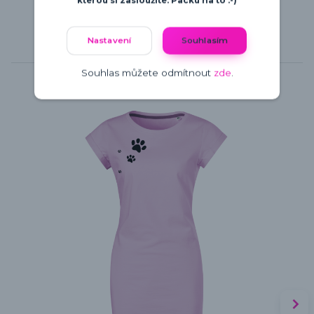
kterou si zasloužíte. Packu na to :-)
Nastavení
Souhlasím
Související zboží
5
Souhlas můžete odmítnout
zde
.