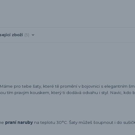
sející zboží
5
 Máme pro tebe šaty, které tě promění v bojovnici s elegantním 
sou tím pravým kouskem, který ti dodává odvahu i styl. Navíc, kdo b
eme
praní naruby
na teplotu 30°C. Šaty můžeš šoupnout i do sušičky,