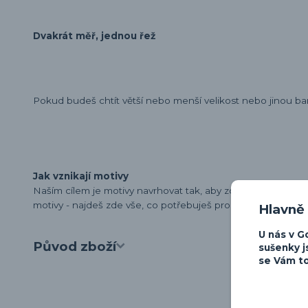
Dvakrát měř, jednou řež
Pokud budeš chtít větší nebo menší velikost nebo jinou ba
Jak vznikají motivy
Naším cílem je motivy navrhovat tak, aby zdůraznily osobn
motivy - najdeš zde vše, co potřebuješ pro vyjádření své lá
Hlavně
U nás v G
Původ zboží
sušenky j
se Vám to