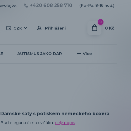
+420 608 258 710
avolejte.
(Po-Pá, 8-16 hod.)
0
0 Kč
CZK
Přihlášení
CE
AUTISMUS JAKO DAR
Více
Dámské šaty s potiskem německého boxera
Buď elegantní i na cvičáku.
celý popis