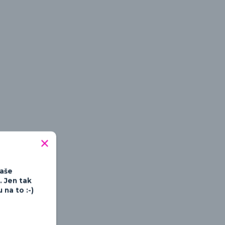
tipné a hravé
Vaše
. Jen tak
na to :-)