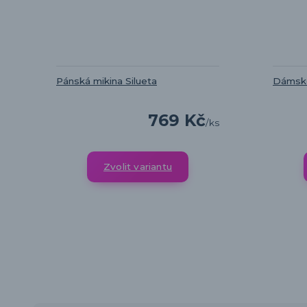
Pánská mikina Silueta
Dámské
769 Kč
/
ks
Zvolit variantu