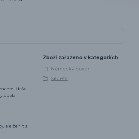
Zboží zařazeno v kategoriích
Německý boxer
Silueta
šmrncem! Naše
y odolal
 ale žehlit s