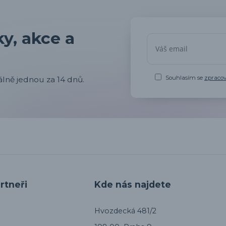
y, akce a
Souhlasím se
zpraco
lně jednou za 14 dnů.
rtneři
Kde nás najdete
Hvozdecká 481/2