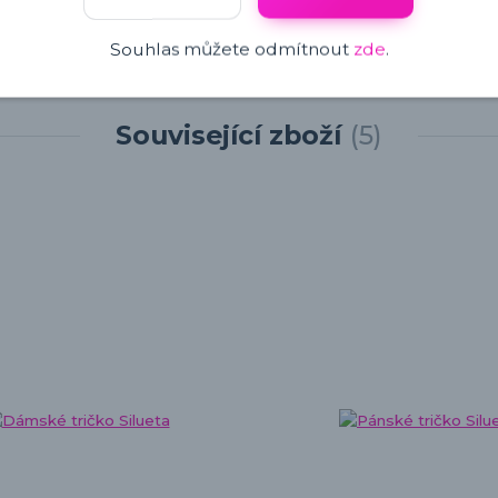
Souhlas můžete odmítnout
zde
.
Související zboží
5