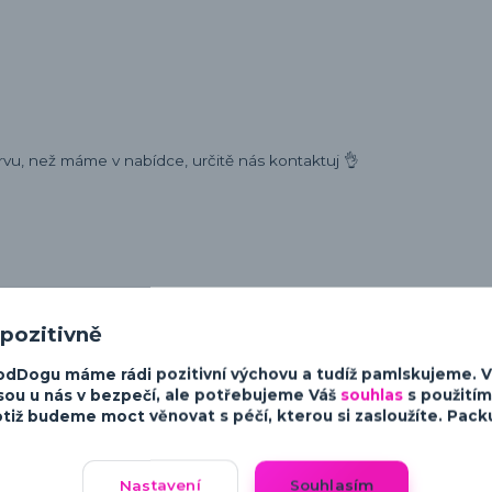
rvu, než máme v nabídce, určitě nás kontaktuj 👌
ost a charakter psů. Od minimalistických a moderních designů po v
sky ke psům.
 pozitivně
odDogu máme rádi pozitivní výchovu a tudíž pamlskujeme. 
sou u nás v bezpečí, ale potřebujeme Váš
souhlas
s použitím
tiž budeme moct věnovat s péčí, kterou si zasloužíte. Packu 
Nastavení
Souhlasím