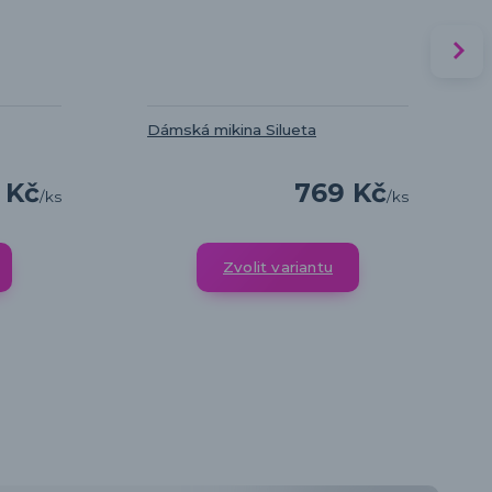
Dámská mikina Silueta
 Kč
769 Kč
/
ks
/
ks
Zvolit variantu