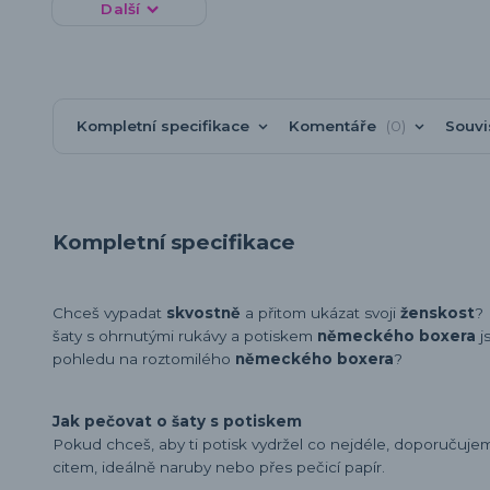
Další
Kompletní specifikace
Komentáře
0
Souvi
Kompletní specifikace
Chceš vypadat
skvostně
a přitom ukázat svoji
ženskost
?
šaty s ohrnutými rukávy a potiskem
německého boxera
j
pohledu na roztomilého
německého boxera
?
Jak pečovat o šaty s potiskem
Pokud chceš, aby ti potisk vydržel co nejdéle, doporučuj
citem, ideálně naruby nebo přes pečicí papír.